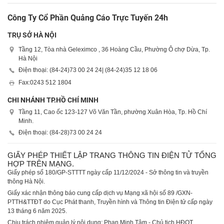
Công Ty Cổ Phần Quảng Cáo Trực Tuyến 24h
TRỤ SỞ HÀ NỘI
Tầng 12, Tòa nhà Geleximco , 36 Hoàng Cầu, Phường Ô chợ Dừa, Tp.
Hà Nội
Điện thoại: (84-24)
73 00 24 24
| (84-24)
35 12 18 06
Fax:
0243 512 1804
CHI NHÁNH TP.HỒ CHÍ MINH
Tầng 11, Cao ốc 123-127 Võ Văn Tần, phường Xuân Hòa, Tp. Hồ Chí
Minh.
Điện thoại: (84-28)
73 00 24 24
GIẤY PHÉP THIẾT LẬP TRANG THÔNG TIN ĐIỆN TỬ TỔNG
HỢP TRÊN MẠNG.
Giấy phép số 180/GP-STTTT ngày cấp 11/12/2024 - Sở thông tin và truyền
thông Hà Nội.
Giấy xác nhận thông báo cung cấp dịch vụ Mạng xã hội số 89 /GXN-
PTTH&TTĐT do Cục Phát thanh, Truyền hình và Thông tin Điện tử cấp ngày
13 tháng 6 năm 2025.
Chịu trách nhiệm quản lý nội dung: Phan Minh Tâm - Chủ tịch HĐQT.