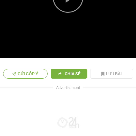
Play
Video
GỬI GÓP Ý
CHIA SẺ
LƯU BÀI