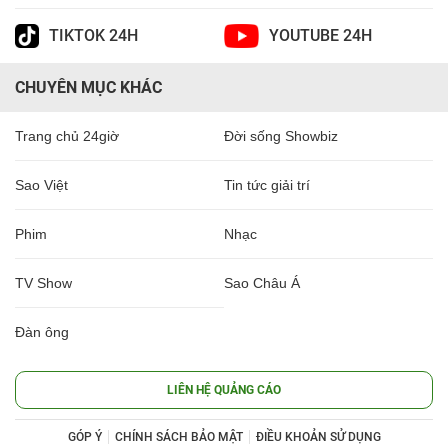
TIKTOK 24H
YOUTUBE 24H
CHUYÊN MỤC KHÁC
Trang chủ 24giờ
Đời sống Showbiz
Sao Việt
Tin tức giải trí
Phim
Nhạc
TV Show
Sao Châu Á
Đàn ông
LIÊN HỆ QUẢNG CÁO
GÓP Ý
CHÍNH SÁCH BẢO MẬT
ĐIỀU KHOẢN SỬ DỤNG