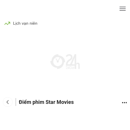
BÓNG ĐÁ
TIN TỨC
SỨC KHỎE
Lịch vạn niên
Điểm phim Star Movies
Tin tức giải trí
Phim
Ca nhạc
TV Show
Đàn 