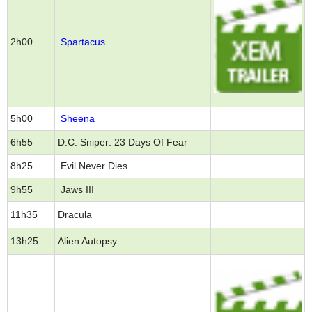
2h00
Spartacus
5h00
Sheena
6h55
D.C. Sniper: 23 Days Of Fear
8h25
Evil Never Dies
9h55
Jaws III
11h35
Dracula
13h25
Alien Autopsy