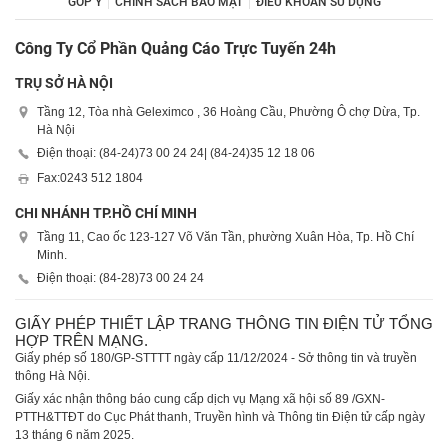
GÓP Ý
CHÍNH SÁCH BẢO MẬT
ĐIỀU KHOẢN SỬ DỤNG
Công Ty Cổ Phần Quảng Cáo Trực Tuyến 24h
TRỤ SỞ HÀ NỘI
Tầng 12, Tòa nhà Geleximco , 36 Hoàng Cầu, Phường Ô chợ Dừa, Tp.
Hà Nội
Điện thoại: (84-24)
73 00 24 24
| (84-24)
35 12 18 06
Fax:
0243 512 1804
CHI NHÁNH TP.HỒ CHÍ MINH
Tầng 11, Cao ốc 123-127 Võ Văn Tần, phường Xuân Hòa, Tp. Hồ Chí
Minh.
Điện thoại: (84-28)
73 00 24 24
GIẤY PHÉP THIẾT LẬP TRANG THÔNG TIN ĐIỆN TỬ TỔNG
HỢP TRÊN MẠNG.
Giấy phép số 180/GP-STTTT ngày cấp 11/12/2024 - Sở thông tin và truyền
thông Hà Nội.
Giấy xác nhận thông báo cung cấp dịch vụ Mạng xã hội số 89 /GXN-
PTTH&TTĐT do Cục Phát thanh, Truyền hình và Thông tin Điện tử cấp ngày
13 tháng 6 năm 2025.