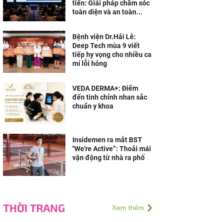
tiến: Giải pháp chăm sóc
toàn diện và an toàn...
Bệnh viện Dr.Hải Lê:
Deep Tech mùa 9 viết
tiếp hy vọng cho nhiều ca
mí lỗi hỏng
VEDA DERMA+: Điểm
đến tinh chỉnh nhan sắc
chuẩn y khoa
Insidemen ra mắt BST
"We're Active”: Thoải mái
vận động từ nhà ra phố
THỜI TRANG
Xem thêm