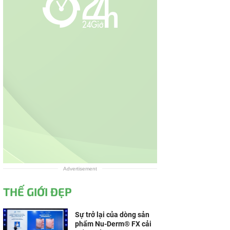
Advertisement
THẾ GIỚI ĐẸP
Sự trở lại của dòng sản
phẩm Nu-Derm® FX cải