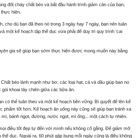
ùng đốt cháy chất béo và bắt đầu hành trình giảm cân của bạn,
thực hiện.
, cho dù bạn đã theo nó trong 3 ngày hay 7 ngày, bạn nên tuân
 một kế hoạch tập thể dục vừa phải để duy trì quy trình ‘cai
chuyên gia sẽ giúp bạn sớm thực hiện được mong muốn này bằng
: Chất béo lành mạnh như bơ, các loại hạt, cá và dầu giúp bạn no
 gói khoai tây chiên giữa các bữa ăn.
 có thể tuân theo và một kế hoạch bền vững: Bí quyết để lên kế
hực phẩm tốt hơn. Kế hoạch ăn uống này cũng sẽ giúp bạn tránh xa
mì, bánh ngọt, đường, nước ngọt, mì ống... một cách tự nhiên.
 mọi điều tốt đẹp tự đến với mình nếu không cố gắng. Để giảm mỡ
p thể dục. Ngoài ra, 60 phút gập bụng mỗi ngày cũng là điều không