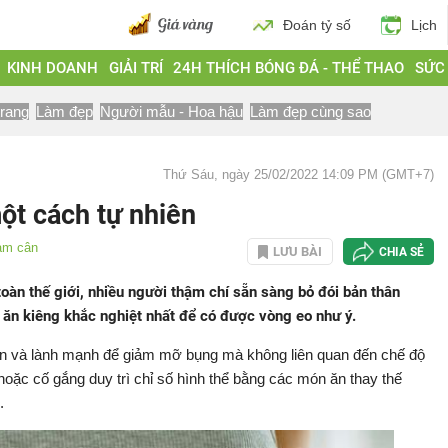
Đoán tỷ số
Lịch
KINH DOANH
GIẢI TRÍ
24H THÍCH BÓNG ĐÁ - THỂ THAO
SỨC
trang
Làm đẹp
Người mẫu - Hoa hậu
Làm đẹp cùng sao
Thứ Sáu, ngày 25/02/2022 14:09 PM (GMT+7)
ột cách tự nhiên
ảm cân
LƯU BÀI
CHIA SẺ
oàn thế giới, nhiều người thậm chí sẵn sàng bỏ đói bản thân
 ăn kiêng khắc nghiệt nhất để có được vòng eo như ý.
iên và lành mạnh để giảm mỡ bụng mà không liên quan đến chế độ
hoặc cố gắng duy trì chỉ số hình thể bằng các món ăn thay thế
.