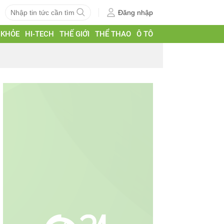
Đăng nhập
 KHỎE
HI-TECH
THẾ GIỚI
THỂ THAO
Ô TÔ