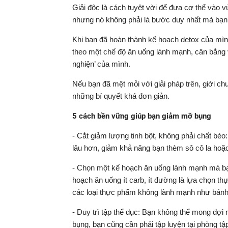
Giải độc là cách tuyệt vời để đưa cơ thể vào v
nhưng nó không phải là bước duy nhất mà bạn 
Khi bạn đã hoàn thành kế hoạch detox của mình
theo một chế độ ăn uống lành mạnh, cân bằng và
nghiện’ của mình.
Nếu bạn đã mệt mỏi với giải pháp trên, giới 
những bí quyết khá đơn giản.
5 cách bền vững giúp bạn giảm mỡ bụng
- Cắt giảm lượng tinh bột, không phải chất béo
lâu hơn, giảm khả năng bạn thèm sô cô la hoặc
- Chọn một kế hoạch ăn uống lành mạnh mà bạn
hoạch ăn uống ít carb, ít đường là lựa chọn t
các loại thực phẩm không lành mạnh như bánh 
- Duy trì tập thể dục: Bạn không thể mong đợi
bụng, bạn cũng cần phải tập luyện tại phòng tậ