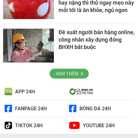
hay nặng thì thử ngay mẹo này
mỗi tối là ăn khỏe, ngủ ngon
Đề xuất người bán hàng online,
công nhân xây dựng đóng
BHXH bắt buộc
XEM THÊM
APP 24H
FANPAGE 24H
BÓNG ĐÁ 24H
TIKTOK 24H
YOUTUBE 24H