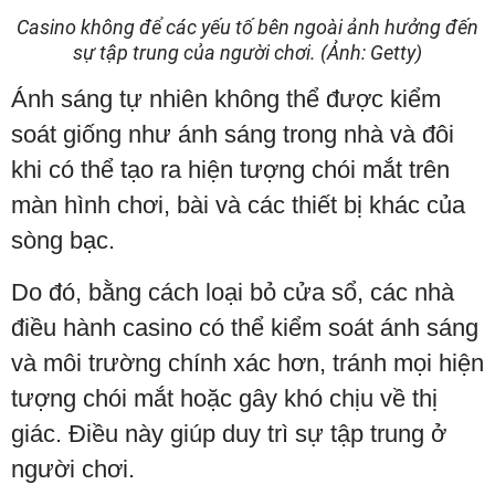
Casino không để các yếu tố bên ngoài ảnh hưởng đến
sự tập trung của người chơi. (Ảnh: Getty)
Ánh sáng tự nhiên không thể được kiểm
soát giống như ánh sáng trong nhà và đôi
khi có thể tạo ra hiện tượng chói mắt trên
màn hình chơi, bài và các thiết bị khác của
sòng bạc.
Do đó, bằng cách loại bỏ cửa sổ, các nhà
điều hành casino có thể kiểm soát ánh sáng
và môi trường chính xác hơn, tránh mọi hiện
tượng chói mắt hoặc gây khó chịu về thị
giác. Điều này giúp duy trì sự tập trung ở
người chơi.