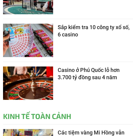
Sắp kiểm tra 10 công ty xổ số,
6 casino
Casino ở Phú Quốc lỗ hơn
3.700 tỷ đồng sau 4 năm
KINH TẾ TOÀN CẢNH
Các tiệm vàng Mi Hồng vẫn