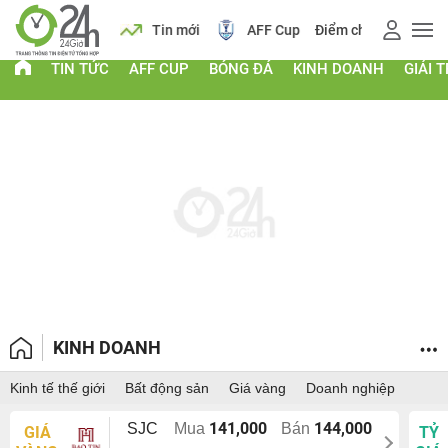
 vàng
Lịch
Tin mới
AFF Cup
Điểm chuẩn 2026
TIN TỨC
AFF CUP
BÓNG ĐÁ
KINH DOANH
GIẢI T
KINH DOANH
Kinh tế thế giới
Bất động sản
Giá vàng
Doanh nghiệp
141,000
144,000
SJC
Mua
Bán
GIÁ
TỶ