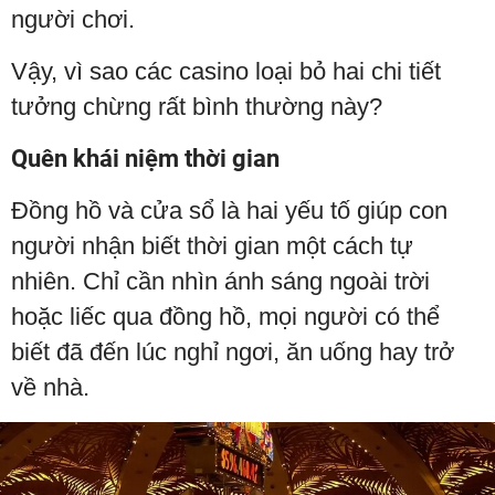
người chơi.
Vậy, vì sao các casino loại bỏ hai chi tiết
tưởng chừng rất bình thường này?
Quên khái niệm thời gian
Đồng hồ và cửa sổ là hai yếu tố giúp con
người nhận biết thời gian một cách tự
nhiên. Chỉ cần nhìn ánh sáng ngoài trời
hoặc liếc qua đồng hồ, mọi người có thể
biết đã đến lúc nghỉ ngơi, ăn uống hay trở
về nhà.