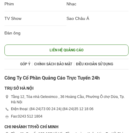
Phim
Nhạc
TV Show
Sao Châu Á
Đàn ông
LIÊN HỆ QUẢNG CÁO
GÓP Ý
CHÍNH SÁCH BẢO MẬT
ĐIỀU KHOẢN SỬ DỤNG
Công Ty Cổ Phần Quảng Cáo Trực Tuyến 24h
TRỤ SỞ HÀ NỘI
Tầng 12, Tòa nhà Geleximco , 36 Hoàng Cầu, Phường Ô chợ Dừa, Tp.
Hà Nội
Điện thoại: (84-24)
73 00 24 24
| (84-24)
35 12 18 06
Fax:
0243 512 1804
CHI NHÁNH TP.HỒ CHÍ MINH