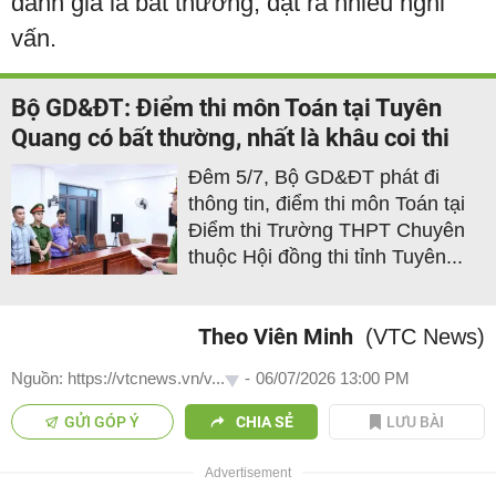
đánh giá là bất thường, đặt ra nhiều nghi
vấn.
Bộ GD&ĐT: Điểm thi môn Toán tại Tuyên
Quang có bất thường, nhất là khâu coi thi
Đêm 5/7, Bộ GD&ĐT phát đi
thông tin, điểm thi môn Toán tại
Điểm thi Trường THPT Chuyên
thuộc Hội đồng thi tỉnh Tuyên...
Theo Viên Minh
(VTC News)
Nguồn: https://vtcnews.vn/v...
-
06/07/2026 13:00 PM
GỬI GÓP Ý
CHIA SẺ
LƯU BÀI