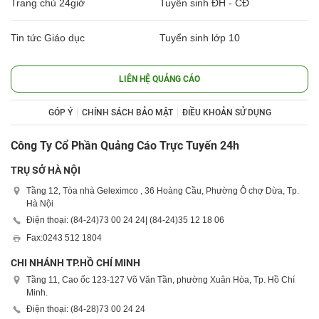
Trang chủ 24giờ
Tuyển sinh ĐH - CĐ
Tin tức Giáo dục
Tuyển sinh lớp 10
LIÊN HỆ QUẢNG CÁO
GÓP Ý
CHÍNH SÁCH BẢO MẬT
ĐIỀU KHOẢN SỬ DỤNG
Công Ty Cổ Phần Quảng Cáo Trực Tuyến 24h
TRỤ SỞ HÀ NỘI
Tầng 12, Tòa nhà Geleximco , 36 Hoàng Cầu, Phường Ô chợ Dừa, Tp.
Hà Nội
Điện thoại: (84-24)
73 00 24 24
| (84-24)
35 12 18 06
Fax:
0243 512 1804
CHI NHÁNH TP.HỒ CHÍ MINH
Tầng 11, Cao ốc 123-127 Võ Văn Tần, phường Xuân Hòa, Tp. Hồ Chí
Minh.
Điện thoại: (84-28)
73 00 24 24