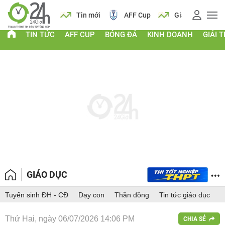
 vàng
Lịch
Tin mới
AFF Cup
Giá vàng
TIN TỨC
AFF CUP
BÓNG ĐÁ
KINH DOANH
GIẢI T
GIÁO DỤC
Tuyển sinh ĐH - CĐ
Dạy con
Thần đồng
Tin tức giáo dục
Thứ Hai, ngày 06/07/2026 14:06 PM
CHIA SẺ