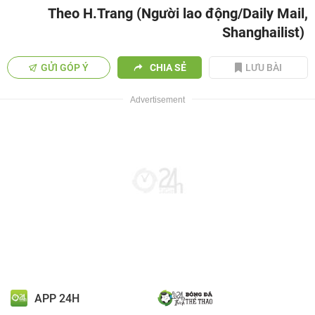
Theo H.Trang (Người lao động/Daily Mail,
Shanghailist)
GỬI GÓP Ý
CHIA SẺ
LƯU BÀI
APP 24H