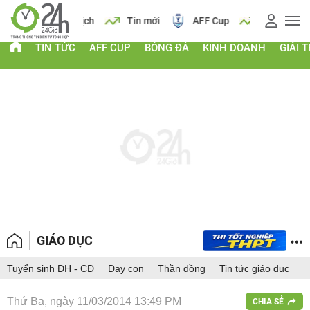
 vàng
Lịch
Tin mới
AFF Cup
Giá vàng
TIN TỨC
AFF CUP
BÓNG ĐÁ
KINH DOANH
GIẢI T
GIÁO DỤC
Tuyển sinh ĐH - CĐ
Dạy con
Thần đồng
Tin tức giáo dục
Thứ Ba, ngày 11/03/2014 13:49 PM
CHIA SẺ