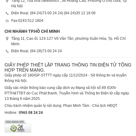
Tầng 12, Tòa nhà Geleximco , 36 Hoàng Cầu, Phường Ô chợ Dừa, Tp.
Hà Nội
Điện thoại: (84-24)
73 00 24 24
| (84-24)
35 12 18 06
Fax:
0243 512 1804
CHI NHÁNH TP.HỒ CHÍ MINH
Tầng 11, Cao ốc 123-127 Võ Văn Tần, phường Xuân Hòa, Tp. Hồ Chí
Minh.
Điện thoại: (84-28)
73 00 24 24
GIẤY PHÉP THIẾT LẬP TRANG THÔNG TIN ĐIỆN TỬ TỔNG
HỢP TRÊN MẠNG.
Giấy phép số 180/GP-STTTT ngày cấp 11/12/2024 - Sở thông tin và truyền
thông Hà Nội.
Giấy xác nhận thông báo cung cấp dịch vụ Mạng xã hội số 89 /GXN-
PTTH&TTĐT do Cục Phát thanh, Truyền hình và Thông tin Điện tử cấp ngày
13 tháng 6 năm 2025.
Chịu trách nhiệm quản lý nội dung: Phan Minh Tâm - Chủ tịch HĐQT.
Hotline:
0965 08 24 24