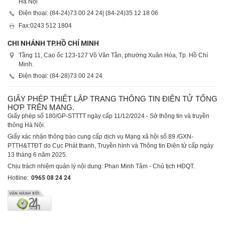
Hà Nội
Điện thoại: (84-24)
73 00 24 24
| (84-24)
35 12 18 06
Fax:
0243 512 1804
CHI NHÁNH TP.HỒ CHÍ MINH
Tầng 11, Cao ốc 123-127 Võ Văn Tần, phường Xuân Hòa, Tp. Hồ Chí
Minh.
Điện thoại: (84-28)
73 00 24 24
GIẤY PHÉP THIẾT LẬP TRANG THÔNG TIN ĐIỆN TỬ TỔNG
HỢP TRÊN MẠNG.
Giấy phép số 180/GP-STTTT ngày cấp 11/12/2024 - Sở thông tin và truyền
thông Hà Nội.
Giấy xác nhận thông báo cung cấp dịch vụ Mạng xã hội số 89 /GXN-
PTTH&TTĐT do Cục Phát thanh, Truyền hình và Thông tin Điện tử cấp ngày
13 tháng 6 năm 2025.
Chịu trách nhiệm quản lý nội dung: Phan Minh Tâm - Chủ tịch HĐQT.
Hotline:
0965 08 24 24