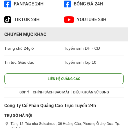
FANPAGE 24H
BÓNG ĐÁ 24H
TIKTOK 24H
YOUTUBE 24H
CHUYÊN MỤC KHÁC
Trang chủ 24giờ
Tuyển sinh ĐH - CĐ
Tin tức Giáo dục
Tuyển sinh lớp 10
LIÊN HỆ QUẢNG CÁO
GÓP Ý
CHÍNH SÁCH BẢO MẬT
ĐIỀU KHOẢN SỬ DỤNG
Công Ty Cổ Phần Quảng Cáo Trực Tuyến 24h
TRỤ SỞ HÀ NỘI
Tầng 12, Tòa nhà Geleximco , 36 Hoàng Cầu, Phường Ô chợ Dừa, Tp.