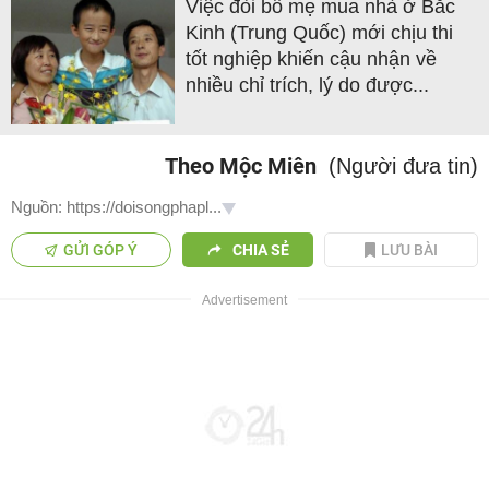
Việc đòi bố mẹ mua nhà ở Bắc
Kinh (Trung Quốc) mới chịu thi
tốt nghiệp khiến cậu nhận về
nhiều chỉ trích, lý do được...
Theo Mộc Miên
(Người đưa tin)
Nguồn: https://doisongphapl...
GỬI GÓP Ý
CHIA SẺ
LƯU BÀI