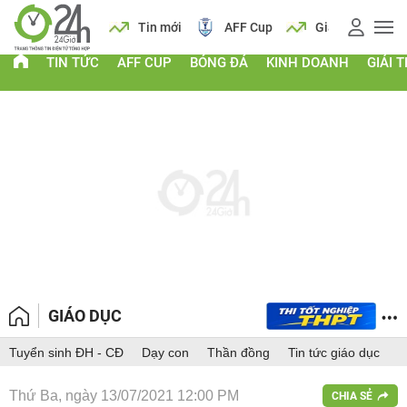
 vàng
Lịch
Tin mới
AFF Cup
Giá vàng
TIN TỨC
AFF CUP
BÓNG ĐÁ
KINH DOANH
GIẢI T
GIÁO DỤC
Tuyển sinh ĐH - CĐ
Dạy con
Thần đồng
Tin tức giáo dục
Thứ Ba, ngày 13/07/2021 12:00 PM
CHIA SẺ