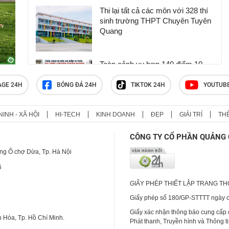
Thi lại tất cả các môn với 328 thí
sinh trường THPT Chuyên Tuyên
Quang
Toàn cảnh vụ hơn 140 điểm 10
môn Toán tại THPT chuyên Tuyên
Quang
AGE 24H
BÓNG ĐÁ 24H
TIKTOK 24H
YOUTUB
NINH - XÃ HỘI
HI-TECH
KINH DOANH
ĐẸP
GIẢI TRÍ
TH
Bộ GD-ĐT lý giải thí sinh Tuyên
Quang được thi lại còn Quảng Trị
CÔNG TY CỔ PHẦN QUẢNG 
thì không
ng Ô chợ Dừa, Tp. Hà Nội
6
GIẤY PHÉP THIẾT LẬP TRANG T
Giấy phép số 180/GP-STTTT ngày cấ
Giấy xác nhận thông báo cung cấp
 Hòa, Tp. Hồ Chí Minh.
Phát thanh, Truyền hình và Thông t