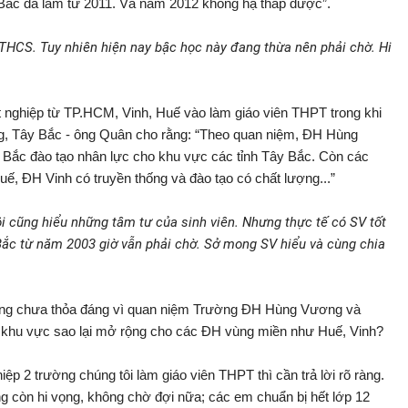
c đã làm từ 2011. Và năm 2012 không hạ thấp được”.
 THCS. Tuy nhiên hiện nay bậc học này đang thừa nên phải chờ. Hi
ốt nghiệp từ TP.HCM, Vinh, Huế vào làm giáo viên THPT trong khi
g, Tây Bắc - ông Quân cho rằng: “Theo quan niệm, ĐH Hùng
Bắc đào tạo nhân lực cho khu vực các tỉnh Tây Bắc. Còn các
 ĐH Vinh có truyền thống và đào tạo có chất lượng...”
ôi cũng hiểu những tâm tư của sinh viên. Nhưng thực tế có SV tốt
ắc từ năm 2003 giờ vẫn phải chờ. Sở mong SV hiểu và cùng chia
rằng chưa thỏa đáng vì quan niệm Trường ĐH Hùng Vương và
 khu vực sao lại mở rộng cho các ĐH vùng miền như Huế, Vinh?
p 2 trường chúng tôi làm giáo viên THPT thì cần trả lời rõ ràng.
g còn hi vọng, không chờ đợi nữa; các em chuẩn bị hết lớp 12