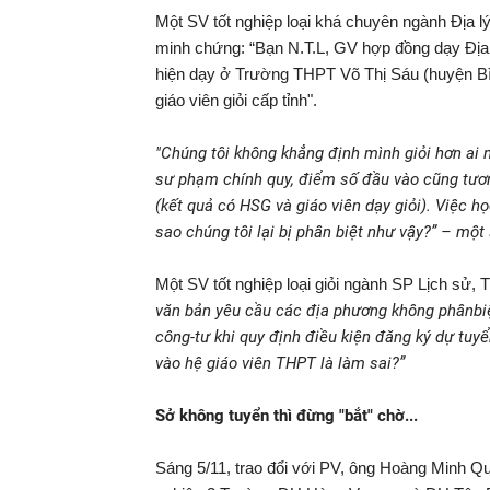
Một SV tốt nghiệp loại khá chuyên ngành Địa l
minh chứng: “Bạn N.T.L, GV hợp đồng dạy Địa
hiện dạy ở Trường THPT Võ Thị Sáu (huyện Bì
giáo viên giỏi cấp tỉnh".
"Chúng tôi không khẳng định mình giỏi hơn ai
sư phạm chính quy, điểm số đầu vào cũng tươn
(kết quả có HSG và giáo viên dạy giỏi). Việc 
sao chúng tôi lại bị phân biệt như vậy?” – một
Một SV tốt nghiệp loại giỏi ngành SP Lịch sử,
văn bản yêu cầu các địa phương không phânbiệt
công-tư khi quy định điều kiện đăng ký dự tu
vào hệ giáo viên THPT là làm sai?”
Sở không tuyển thì đừng "bắt" chờ...
Sáng 5/11, trao đổi với PV, ông Hoàng Minh Q