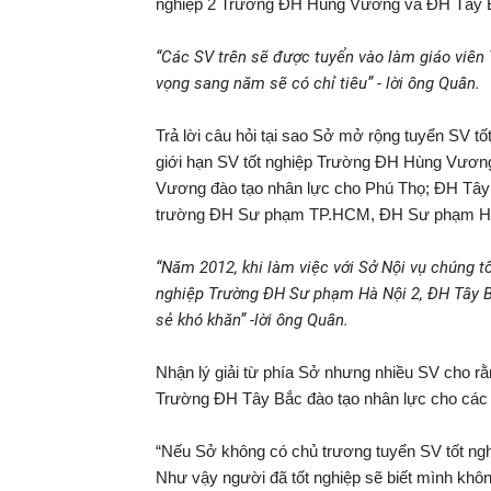
nghiệp 2 Trường ĐH Hùng Vương và ĐH Tây Bắ
“Các SV trên sẽ được tuyển vào làm giáo viên
vọng sang năm sẽ có chỉ tiêu” - lời ông Quân.
Trả lời câu hỏi tại sao Sở mở rộng tuyển SV t
giới hạn SV tốt nghiệp Trường ĐH Hùng Vươn
Vương đào tạo nhân lực cho Phú Thọ; ĐH Tây 
trường ĐH Sư phạm TP.HCM, ĐH Sư phạm Huế,
“Năm 2012, khi làm việc với Sở Nội vụ chúng t
nghiệp Trường ĐH Sư phạm Hà Nội 2, ĐH Tây B
sẻ khó khăn” -lời ông Quân.
Nhận lý giải từ phía Sở nhưng nhiều SV cho 
Trường ĐH Tây Bắc đào tạo nhân lực cho các
“Nếu Sở không có chủ trương tuyển SV tốt nghiệ
Như vậy người đã tốt nghiệp sẽ biết mình khôn