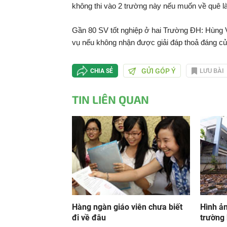
không thi vào 2 trường này nếu muốn về quê l
Gần 80 SV tốt nghiệp ở hai Trường ĐH: Hùng 
vụ nếu không nhận được giải đáp thoả đáng c
GỬI GÓP Ý
LƯU BÀI
CHIA SẺ
TIN LIÊN QUAN
Hàng ngàn giáo viên chưa biết
Hình ản
đi về đâu
trường 