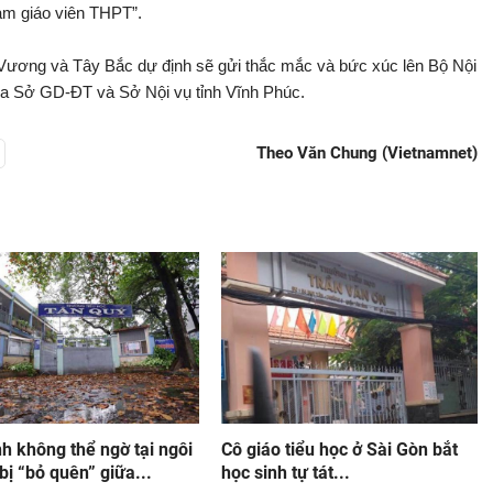
àm giáo viên THPT”.
Vương và Tây Bắc dự định sẽ gửi thắc mắc và bức xúc lên Bộ Nội
ủa Sở GD-ĐT và Sở Nội vụ tỉnh Vĩnh Phúc.
Theo Văn Chung (Vietnamnet)
h không thể ngờ tại ngôi
Cô giáo tiểu học ở Sài Gòn bắt
bị “bỏ quên” giữa...
học sinh tự tát...