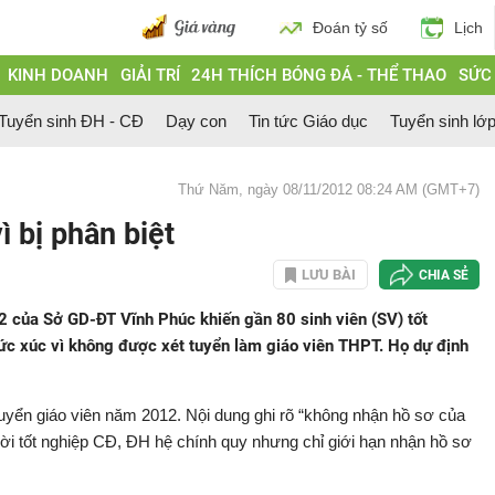
Đoán tỷ số
Lịch
KINH DOANH
GIẢI TRÍ
24H THÍCH BÓNG ĐÁ - THỂ THAO
SỨC
Tuyển sinh ĐH - CĐ
Dạy con
Tin tức Giáo dục
Tuyển sinh lớ
Thứ Năm, ngày 08/11/2012 08:24 AM (GMT+7)
 bị phân biệt
LƯU BÀI
CHIA SẺ
2 của Sở GD-ĐT Vĩnh Phúc khiến gần 80 sinh viên (SV) tốt
c xúc vì không được xét tuyển làm giáo viên THPT. Họ dự định
yển giáo viên năm 2012. Nội dung ghi rõ “không nhận hồ sơ của
ười tốt nghiệp CĐ, ĐH hệ chính quy nhưng chỉ giới hạn nhận hồ sơ