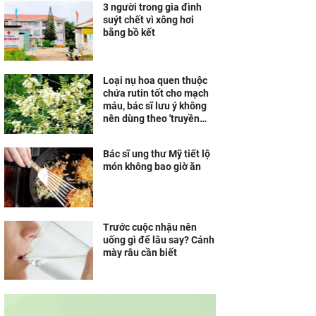
3 người trong gia đình
suýt chết vì xông hơi
bằng bồ kết
Loại nụ hoa quen thuộc
chứa rutin tốt cho mạch
máu, bác sĩ lưu ý không
nên dùng theo 'truyền
miệng'
Bác sĩ ung thư Mỹ tiết lộ
món không bao giờ ăn
Trước cuộc nhậu nên
uống gì để lâu say? Cánh
mày râu cần biết