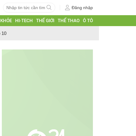
Đăng nhập
 KHỎE
HI-TECH
THẾ GIỚI
THỂ THAO
Ô TÔ
p 10