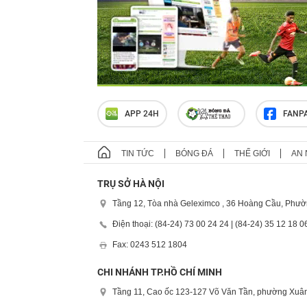
APP 24H
FANP
TIN TỨC
BÓNG ĐÁ
THẾ GIỚI
AN 
TRỤ SỞ HÀ NỘI
Tầng 12, Tòa nhà Geleximco , 36 Hoàng Cầu, Phườ
Điện thoại: (84-24) 73 00 24 24 | (84-24) 35 12 18 0
Fax: 0243 512 1804
CHI NHÁNH TP.HỒ CHÍ MINH
Tầng 11, Cao ốc 123-127 Võ Văn Tần, phường Xuân