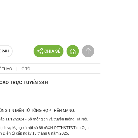
CHIA SẺ
E 24H
Ể THAO
Ô TÔ
CÁO TRỰC TUYẾN 24H
HÔNG TIN ĐIỆN TỬ TỔNG HỢP TRÊN MẠNG.
p 11/12/2024 - Sở thông tin và truyền thông Hà Nội.
 dịch vụ Mạng xã hội số 89 /GXN-PTTH&TTĐT do Cục
in Điện tử cấp ngày 13 tháng 6 năm 2025.