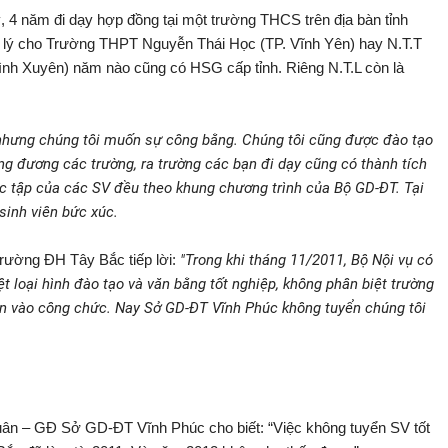
ý, 4 năm đi dạy hợp đồng tại một trường THCS trên địa bàn tỉnh
 lý cho Trường THPT Nguyễn Thái Học (TP. Vĩnh Yên) hay N.T.T
nh Xuyên) năm nào cũng có HSG cấp tỉnh. Riêng N.T.L còn là
 nhưng chúng tôi muốn sự công bằng. Chúng tôi cũng được đào tạo
g đương các trường, ra trường các bạn đi dạy cũng có thành tích
học tập của các SV đều theo khung chương trình của Bộ GD-ĐT. Tại
 sinh viên bức xúc.
 Trường ĐH Tây Bắc tiếp lời:
"Trong khi tháng 11/2011, Bộ Nội vụ có
 loại hình đào tạo và văn bằng tốt nghiệp, không phân biệt trường
yển vào công chức. Nay Sở GD-ĐT Vĩnh Phúc không tuyển chúng tôi
uân – GĐ Sở GD-ĐT Vĩnh Phúc cho biết: “Việc không tuyển SV tốt