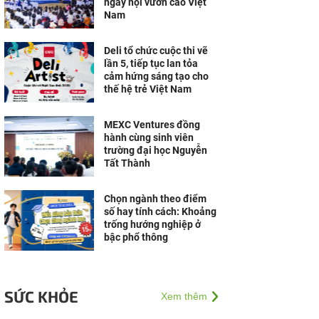
ngày hội vươn cao Việt
Nam
Deli tổ chức cuộc thi vẽ
lần 5, tiếp tục lan tỏa
cảm hứng sáng tạo cho
thế hệ trẻ Việt Nam
MEXC Ventures đồng
hành cùng sinh viên
trường đại học Nguyễn
Tất Thành
Chọn ngành theo điểm
số hay tính cách: Khoảng
trống hướng nghiệp ở
bậc phổ thông
SỨC KHỎE
Xem thêm