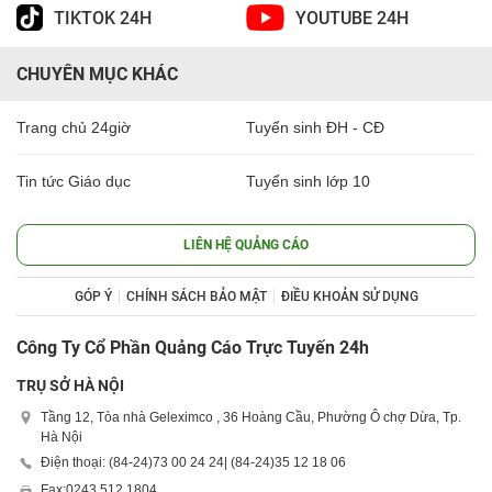
TIKTOK 24H
YOUTUBE 24H
CHUYÊN MỤC KHÁC
Trang chủ 24giờ
Tuyển sinh ĐH - CĐ
Tin tức Giáo dục
Tuyển sinh lớp 10
LIÊN HỆ QUẢNG CÁO
GÓP Ý
CHÍNH SÁCH BẢO MẬT
ĐIỀU KHOẢN SỬ DỤNG
Công Ty Cổ Phần Quảng Cáo Trực Tuyến 24h
TRỤ SỞ HÀ NỘI
Tầng 12, Tòa nhà Geleximco , 36 Hoàng Cầu, Phường Ô chợ Dừa, Tp.
Hà Nội
Điện thoại: (84-24)
73 00 24 24
| (84-24)
35 12 18 06
Fax:
0243 512 1804