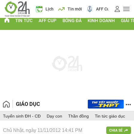
Giá vàng
Lịch
Tin mới
AFF Cup
Giá
TIN TỨC
AFF CUP
BÓNG ĐÁ
KINH DOANH
GIẢI T
GIÁO DỤC
Tuyển sinh ĐH - CĐ
Dạy con
Thần đồng
Tin tức giáo dục
Chủ Nhật, ngày 11/11/2012 14:41 PM
CHIA SẺ