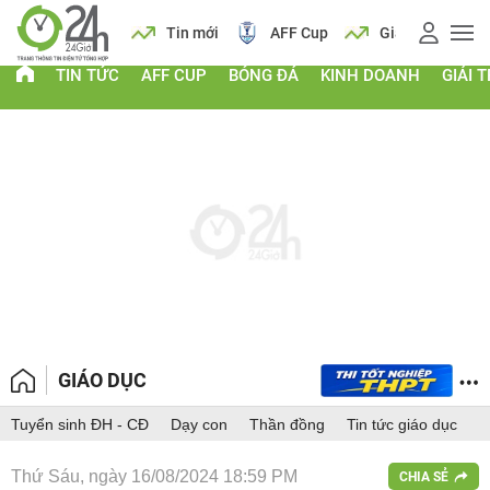
 vàng
Lịch
Tin mới
AFF Cup
Giá vàng
TIN TỨC
AFF CUP
BÓNG ĐÁ
KINH DOANH
GIẢI T
GIÁO DỤC
Tuyển sinh ĐH - CĐ
Dạy con
Thần đồng
Tin tức giáo dục
Thứ Sáu, ngày 16/08/2024 18:59 PM
CHIA SẺ