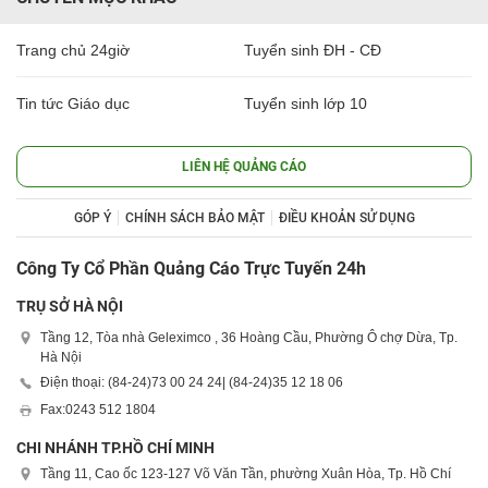
Trang chủ 24giờ
Tuyển sinh ĐH - CĐ
Tin tức Giáo dục
Tuyển sinh lớp 10
LIÊN HỆ QUẢNG CÁO
GÓP Ý
CHÍNH SÁCH BẢO MẬT
ĐIỀU KHOẢN SỬ DỤNG
Công Ty Cổ Phần Quảng Cáo Trực Tuyến 24h
TRỤ SỞ HÀ NỘI
Tầng 12, Tòa nhà Geleximco , 36 Hoàng Cầu, Phường Ô chợ Dừa, Tp.
Hà Nội
Điện thoại: (84-24)
73 00 24 24
| (84-24)
35 12 18 06
Fax:
0243 512 1804
CHI NHÁNH TP.HỒ CHÍ MINH
Tầng 11, Cao ốc 123-127 Võ Văn Tần, phường Xuân Hòa, Tp. Hồ Chí