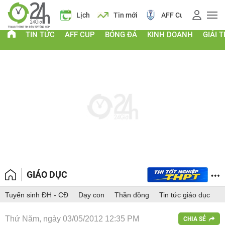
 vàng
Lịch
Tin mới
AFF Cup
Giá vàng
TIN TỨC
AFF CUP
BÓNG ĐÁ
KINH DOANH
GIẢI T
GIÁO DỤC
Tuyển sinh ĐH - CĐ
Dạy con
Thần đồng
Tin tức giáo dục
Thứ Năm, ngày 03/05/2012 12:35 PM
CHIA SẺ