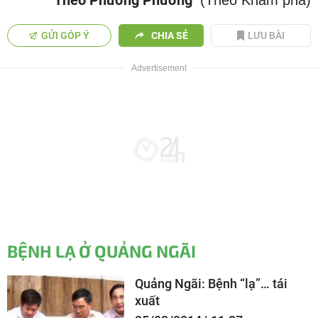
Theo Phương Phương
(Theo Khám phá)
GỬI GÓP Ý
CHIA SẺ
LƯU BÀI
BỆNH LẠ Ở QUẢNG NGÃI
Quảng Ngãi: Bệnh “lạ”… tái
xuất