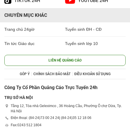
TIKTOK 24H
YOUTUBE 24H
CHUYÊN MỤC KHÁC
Trang chủ 24giờ
Tuyển sinh ĐH - CĐ
Tin tức Giáo dục
Tuyển sinh lớp 10
LIÊN HỆ QUẢNG CÁO
GÓP Ý
CHÍNH SÁCH BẢO MẬT
ĐIỀU KHOẢN SỬ DỤNG
Công Ty Cổ Phần Quảng Cáo Trực Tuyến 24h
TRỤ SỞ HÀ NỘI
Tầng 12, Tòa nhà Geleximco , 36 Hoàng Cầu, Phường Ô chợ Dừa, Tp.
Hà Nội
Điện thoại: (84-24)
73 00 24 24
| (84-24)
35 12 18 06
Fax:
0243 512 1804