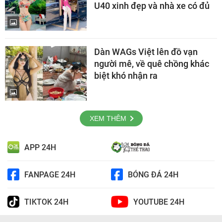
U40 xinh đẹp và nhà xe có đủ
Dàn WAGs Việt lên đồ vạn
người mê, về quê chồng khác
biệt khó nhận ra
XEM THÊM
APP 24H
FANPAGE 24H
BÓNG ĐÁ 24H
TIKTOK 24H
YOUTUBE 24H