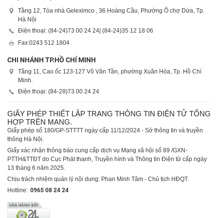
Tầng 12, Tòa nhà Geleximco , 36 Hoàng Cầu, Phường Ô chợ Dừa, Tp.
Hà Nội
Điện thoại: (84-24)
73 00 24 24
| (84-24)
35 12 18 06
Fax:
0243 512 1804
CHI NHÁNH TP.HỒ CHÍ MINH
Tầng 11, Cao ốc 123-127 Võ Văn Tần, phường Xuân Hòa, Tp. Hồ Chí
Minh.
Điện thoại: (84-28)
73 00 24 24
GIẤY PHÉP THIẾT LẬP TRANG THÔNG TIN ĐIỆN TỬ TỔNG
HỢP TRÊN MẠNG.
Giấy phép số 180/GP-STTTT ngày cấp 11/12/2024 - Sở thông tin và truyền
thông Hà Nội.
Giấy xác nhận thông báo cung cấp dịch vụ Mạng xã hội số 89 /GXN-
PTTH&TTĐT do Cục Phát thanh, Truyền hình và Thông tin Điện tử cấp ngày
13 tháng 6 năm 2025.
Chịu trách nhiệm quản lý nội dung: Phan Minh Tâm - Chủ tịch HĐQT.
Hotline:
0965 08 24 24