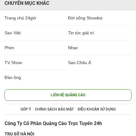
CHUYÊN MỤC KHÁC
Trang chủ 24giờ
Đời sống Showbiz
Sao Việt
Tin tức giải trí
Phim
Nhạc
TV Show
Sao Châu Á
Đàn ông
LIÊN HỆ QUẢNG CÁO
GÓP Ý
CHÍNH SÁCH BẢO MẬT
ĐIỀU KHOẢN SỬ DỤNG
Công Ty Cổ Phần Quảng Cáo Trực Tuyến 24h
TRỤ SỞ HÀ NỘI