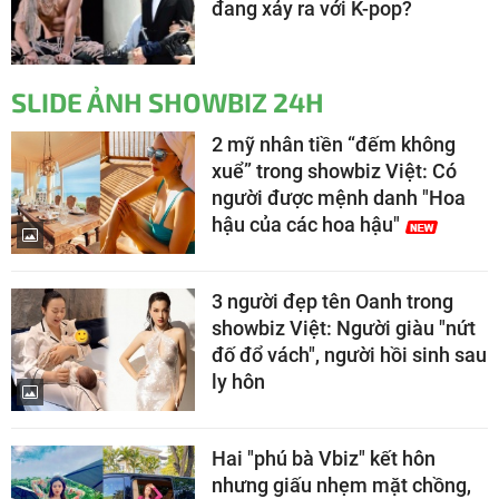
đang xảy ra với K-pop?
SLIDE ẢNH SHOWBIZ 24H
2 mỹ nhân tiền “đếm không
xuể” trong showbiz Việt: Có
người được mệnh danh "Hoa
hậu của các hoa hậu"
3 người đẹp tên Oanh trong
showbiz Việt: Người giàu "nứt
đố đổ vách", người hồi sinh sau
ly hôn
Hai "phú bà Vbiz" kết hôn
nhưng giấu nhẹm mặt chồng,