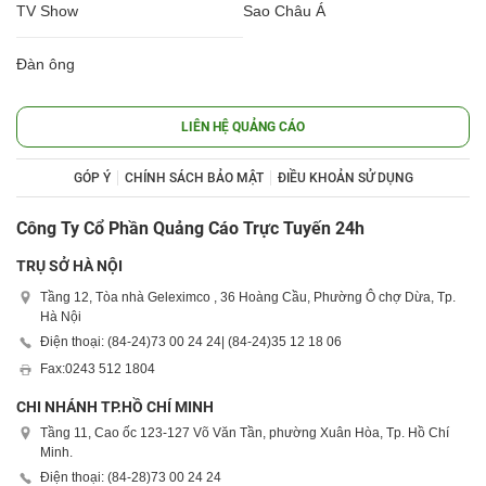
TV Show
Sao Châu Á
Đàn ông
LIÊN HỆ QUẢNG CÁO
GÓP Ý
CHÍNH SÁCH BẢO MẬT
ĐIỀU KHOẢN SỬ DỤNG
Công Ty Cổ Phần Quảng Cáo Trực Tuyến 24h
TRỤ SỞ HÀ NỘI
Tầng 12, Tòa nhà Geleximco , 36 Hoàng Cầu, Phường Ô chợ Dừa, Tp.
Hà Nội
Điện thoại: (84-24)
73 00 24 24
| (84-24)
35 12 18 06
Fax:
0243 512 1804
CHI NHÁNH TP.HỒ CHÍ MINH
Tầng 11, Cao ốc 123-127 Võ Văn Tần, phường Xuân Hòa, Tp. Hồ Chí
Minh.
Điện thoại: (84-28)
73 00 24 24