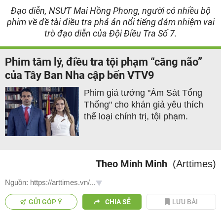
Đạo diễn, NSƯT Mai Hồng Phong, người có nhiều bộ
phim về đề tài điều tra phá án nổi tiếng đảm nhiệm vai
trò đạo diễn của Đội Điều Tra Số 7.
Phim tâm lý, điều tra tội phạm “căng não”
của Tây Ban Nha cập bến VTV9
Phim giả tưởng "Ám Sát Tổng
Thống" cho khán giả yêu thích
thể loại chính trị, tội phạm.
Theo Minh Minh
(Arttimes)
Nguồn: https://arttimes.vn/...
GỬI GÓP Ý
CHIA SẺ
LƯU BÀI