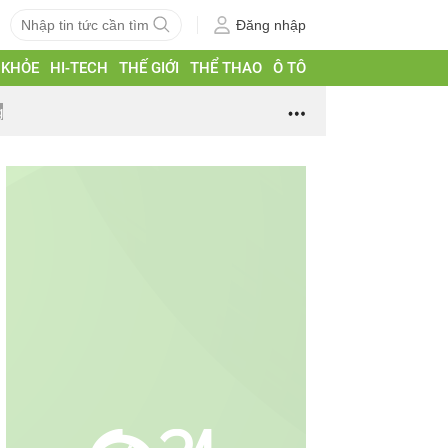
Đăng nhập
 KHỎE
HI-TECH
THẾ GIỚI
THỂ THAO
Ô TÔ
g