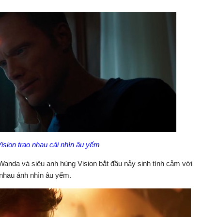
sion trao nhau cái nhìn âu yếm
 Wanda và siêu anh hùng Vision bắt đầu nảy sinh tình cảm với
 nhau ánh nhìn âu yếm.