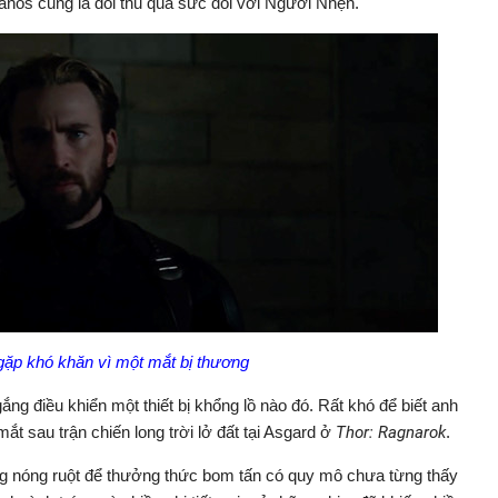
anos cũng là đối thủ quá sức đối với Người Nhện.
ặp khó khăn vì một mắt bị thương
ng điều khiển một thiết bị khổng lồ nào đó. Rất khó để biết anh
ắt sau trận chiến long trời lở đất tại Asgard ở
Thor: Ragnarok
.
 nóng ruột để thưởng thức bom tấn có quy mô chưa từng thấy