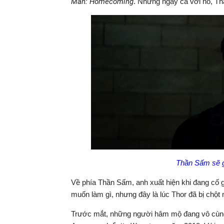
Man: Homecoming
. Nhưng ngay cả với nó, Th
Thần Sấm sẽ g
Về phía Thần Sấm, anh xuất hiện khi đang cố gắ
muốn làm gì, nhưng đây là lúc Thor đã bị chột m
Trước mắt, những người hâm mộ đang vô cùng