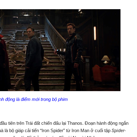
h động là điểm mới trong bộ phim
đầu tiên trên Trái đất chiến đấu lại Thanos. Đoạn hành động ngắn
 là bộ giáp cải tiến “Iron Spider” từ Iron Man ở cuối tập
Spider-