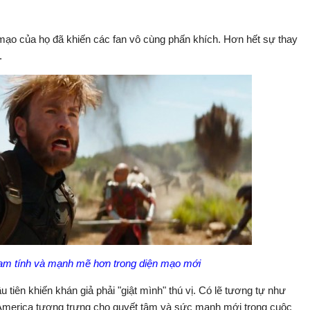
n mạo của họ đã khiến các fan vô cùng phấn khích. Hơn hết sự thay
m.
nam tính và mạnh mẽ hơn trong diện mạo mới
 tiên khiến khán giả phải "giật mình" thú vị. Có lẽ tương tự như
n America tượng trưng cho quyết tâm và sức mạnh mới trong cuộc