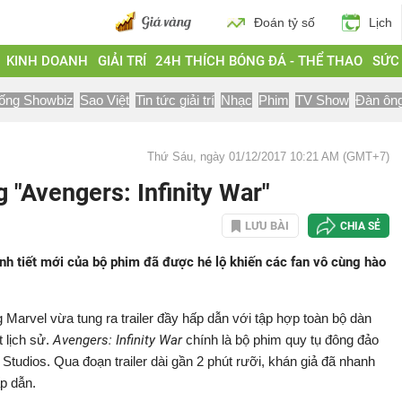
Đoán tỷ số
Lịch
KINH DOANH
GIẢI TRÍ
24H THÍCH BÓNG ĐÁ - THỂ THAO
SỨC
ống Showbiz
Sao Việt
Tin tức giải trí
Nhạc
Phim
TV Show
Đàn ôn
Thứ Sáu, ngày 01/12/2017 10:21 AM (GMT+7)
g "Avengers: Infinity War"
LƯU BÀI
CHIA SẺ
 tình tiết mới của bộ phim đã được hé lộ khiến các fan vô cùng hào
 Marvel vừa tung ra trailer đầy hấp dẫn với tập hợp toàn bộ dàn
t lịch sử.
Avengers: Infinity War
chính là bộ phim quy tụ đông đảo
 Studios. Qua đoạn trailer dài gần 2 phút rưỡi, khán giả đã nhanh
ấp dẫn.