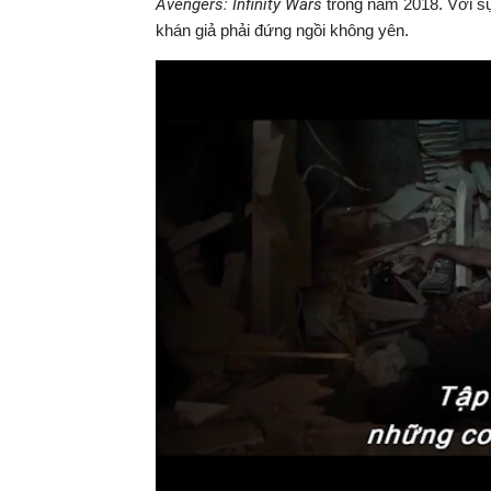
Avengers: Infinity Wars
trong năm 2018. Với sự
khán giả phải đứng ngồi không yên.