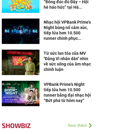
“Đông đúc đủ Đầy – Hội
hè háo hức” tại Hà...
Nhạc hội VPBank Prime's
Night bùng nổ cảm xúc,
tiếp lửa hơn 10.500
runner chinh phục...
Từ sức lan tỏa của MV
"Đảng Vì nhân dân" nhìn
về sức sống của âm nhạc
chính luận
VPBank Prime's Night
tiếp lửa hơn 10.500
runner bằng đại nhạc hội
“Bứt phá từ hôm nay”
SHOWBIZ
Xem thêm