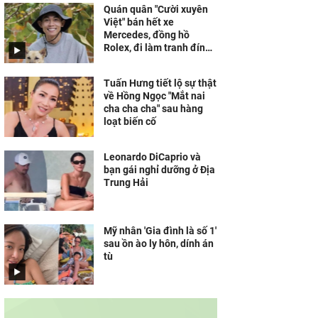
Quán quân "Cười xuyên
Việt" bán hết xe
Mercedes, đồng hồ
Rolex, đi làm tranh đính
đá kiếm sống
Tuấn Hưng tiết lộ sự thật
về Hồng Ngọc "Mắt nai
cha cha cha" sau hàng
loạt biến cố
Leonardo DiCaprio và
bạn gái nghỉ dưỡng ở Địa
Trung Hải
Mỹ nhân 'Gia đình là số 1'
sau ồn ào ly hôn, dính án
tù