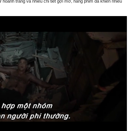
 hoành tráng và nhiều chi tiết gợi mở, hãng phim đã khiến nhiều