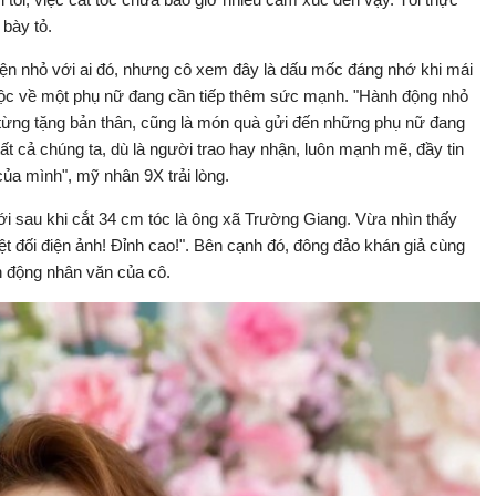
 bày tỏ.
ện nhỏ với ai đó, nhưng cô xem đây là dấu mốc đáng nhớ khi mái
huộc về một phụ nữ đang cần tiếp thêm sức mạnh. "Hành động nhỏ
t từng tặng bản thân, cũng là món quà gửi đến những phụ nữ đang
ất cả chúng ta, dù là người trao hay nhận, luôn mạnh mẽ, đầy tin
của mình", mỹ nhân 9X trải lòng.
 sau khi cắt 34 cm tóc là ông xã Trường Giang. Vừa nhìn thấy
ệt đối điện ảnh! Đỉnh cao!". Bên cạnh đó, đông đảo khán giả cùng
h động nhân văn của cô.