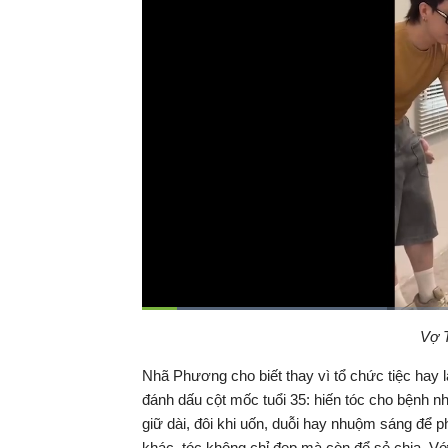
Đã
tải
:
Thời
0:07
/
Duration
2:12
Vợ T
Tạm
33.09%
dừng
Backward
Forward
gian
Nhã Phương cho biết thay vì tổ chức tiệc hay 
đánh dấu cột mốc tuổi 35: hiến tóc cho bệnh nh
hiện
giữ dài, đôi khi uốn, duỗi hay nhuộm sáng để 
khác, tóc không chỉ đẹp mà còn để sẻ chia. Với