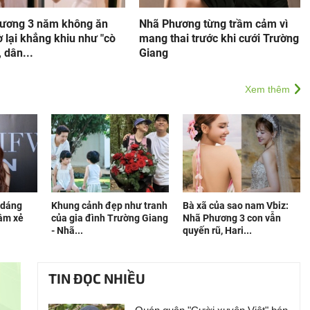
ương 3 năm không ăn
Nhã Phương từng trầm cảm vì
 lại khẳng khiu như "cò
mang thai trước khi cưới Trường
 dân...
Giang
Xem thêm
 dáng
Khung cảnh đẹp như tranh
Bà xã của sao nam Vbiz:
đầm xẻ
của gia đình Trường Giang
Nhã Phương 3 con vẫn
- Nhã...
quyến rũ, Hari...
TIN ĐỌC NHIỀU