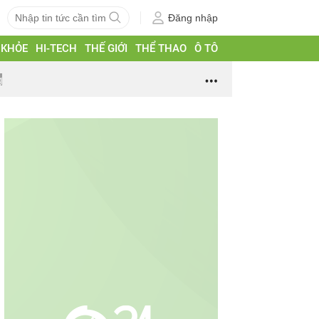
Đăng nhập
 KHỎE
HI-TECH
THẾ GIỚI
THỂ THAO
Ô TÔ
g