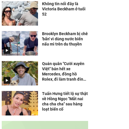
Không tin nổi đây là
Victoria Beckham ở tuổi
52
Brooklyn Beckham bị chê
'bẩn' vì dùng nước biển
nấu mì trên du thuyền
Quán quân "Cười xuyên
Việt" bán hết xe
Mercedes, đồng hồ
Rolex, đi làm tranh đính
đá kiếm sống
Tuấn Hưng tiết lộ sự thật
về Hồng Ngọc "Mắt nai
cha cha cha" sau hàng
loạt biến cố