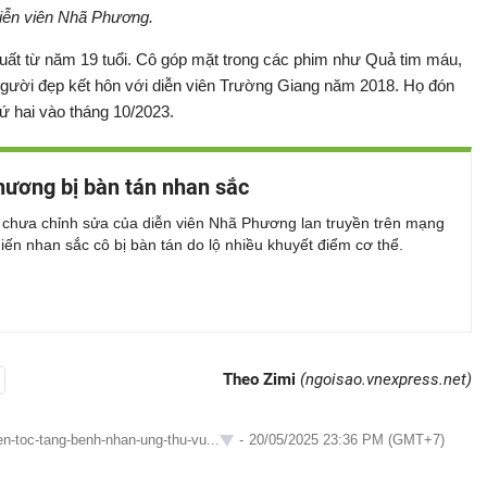
iễn viên Nhã Phương.
ất từ năm 19 tuổi. Cô góp mặt trong các phim như Quả tim máu,
 Người đẹp kết hôn với diễn viên Trường Giang năm 2018. Họ đón
hứ hai vào tháng 10/2023.
ương bị bàn tán nhan sắc
 chưa chỉnh sửa của diễn viên Nhã Phương lan truyền trên mạng
hiến nhan sắc cô bị bàn tán do lộ nhiều khuyết điểm cơ thể.
Theo Zimi
(ngoisao.vnexpress.net)
n-toc-tang-benh-nhan-ung-thu-vu...
-
20/05/2025 23:36 PM (GMT+7)