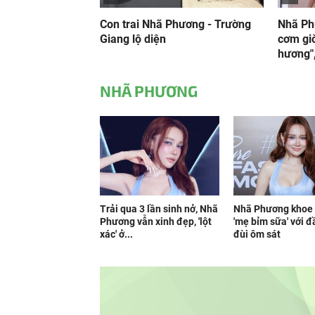
Con trai Nhã Phương - Trường
Nhã Ph
Giang lộ diện
cơm giờ
hương",
NHÃ PHƯƠNG
Trải qua 3 lần sinh nở, Nhã
Nhã Phương khoe
Phương vẫn xinh đẹp, 'lột
'mẹ bỉm sữa' với 
xác' ở...
đùi ôm sát