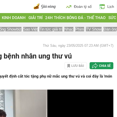
Đoán tỷ số
Lịch
KINH DOANH
GIẢI TRÍ
24H THÍCH BÓNG ĐÁ - THỂ THAO
SỨC
ống Showbiz
Sao Việt
Tin tức giải trí
Nhạc
Phim
TV Show
Đàn ôn
Thứ Sáu, ngày 23/05/2025 07:23 AM (GMT+7)
g bệnh nhân ung thư vú
LƯU BÀI
CHIA SẺ
quyết định cắt tóc tặng phụ nữ mắc ung thư vú và coi đây là 'món