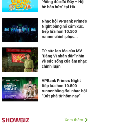
“Đông đúc đủ Đầy – Hội
hè háo hức” tại Hà...
Nhạc hội VPBank Prime's
Night bùng nổ cảm xúc,
tiếp lửa hơn 10.500
runner chinh phục...
Từ sức lan tỏa của MV
"Đảng Vì nhân dân" nhìn
về sức sống của âm nhạc
chính luận
VPBank Prime's Night
tiếp lửa hơn 10.500
runner bằng đại nhạc hội
“Bứt phá từ hôm nay”
SHOWBIZ
Xem thêm