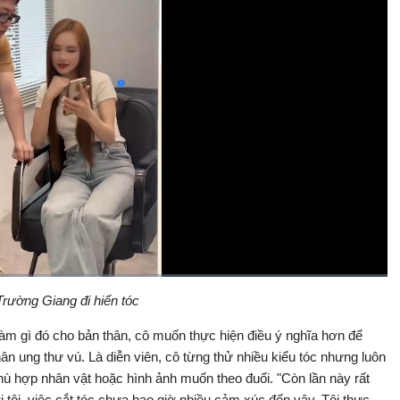
rường Giang đi hiến tóc
Bật
Toàn
Backward
âm
màn
thanh
hình
làm gì đó cho bản thân, cô muốn thực hiện điều ý nghĩa hơn để
ân ung thư vú. Là diễn viên, cô từng thử nhiều kiểu tóc nhưng luôn
phù hợp nhân vật hoặc hình ảnh muốn theo đuổi. "Còn lần này rất
 tôi, việc cắt tóc chưa bao giờ nhiều cảm xúc đến vậy. Tôi thực