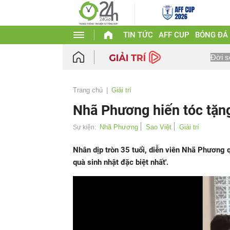
TIN TỨC
AFF CUP
BÓNG ĐÁ
Đời s
Trang chủ
Giải trí
Nhã Phương hiến tóc tặn
Nhã Phương
Sao Việt
Giải trí
Sự kiện:
Nhân dịp tròn 35 tuổi, diễn viên Nhã Phương 
quà sinh nhật đặc biệt nhất'.