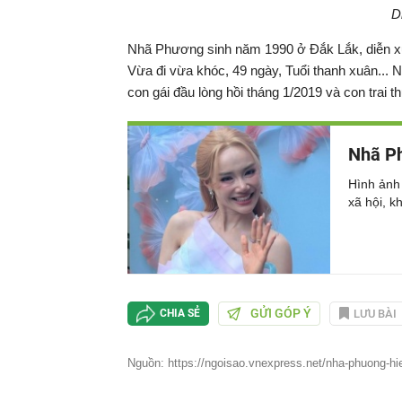
D
Nhã Phương sinh năm 1990 ở Đắk Lắk, diễn xu
Vừa đi vừa khóc, 49 ngày, Tuổi thanh xuân...
con gái đầu lòng hồi tháng 1/2019 và con trai t
Nhã Ph
Hình ảnh
xã hội, k
GỬI GÓP Ý
LƯU BÀI
CHIA SẺ
Nguồn: https://ngoisao.vnexpress.net/nha-phuong-hie