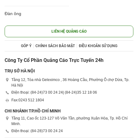
Đàn ông
LIÊN HỆ QUẢNG CÁO
GÓP Ý
CHÍNH SÁCH BẢO MẬT
ĐIỀU KHOẢN SỬ DỤNG
Công Ty Cổ Phần Quảng Cáo Trực Tuyến 24h
TRỤ SỞ HÀ NỘI
Tầng 12, Tòa nhà Geleximco , 36 Hoàng Cầu, Phường Ô chợ Dừa, Tp.
Hà Nội
Điện thoại: (84-24)
73 00 24 24
| (84-24)
35 12 18 06
Fax:
0243 512 1804
CHI NHÁNH TP.HỒ CHÍ MINH
Tầng 11, Cao ốc 123-127 Võ Văn Tần, phường Xuân Hòa, Tp. Hồ Chí
Minh.
Điện thoại: (84-28)
73 00 24 24