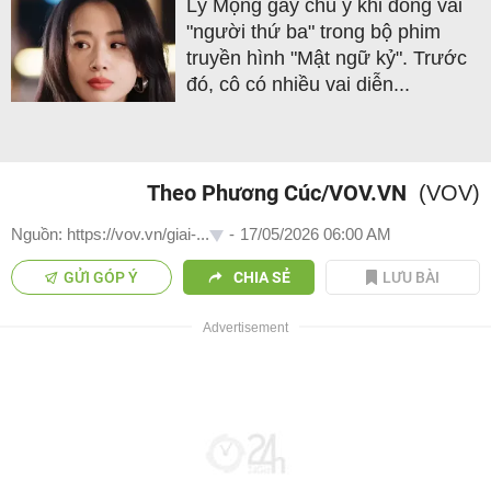
Lý Mộng gây chú ý khi đóng vai
"người thứ ba" trong bộ phim
truyền hình "Mật ngữ kỷ". Trước
đó, cô có nhiều vai diễn...
Theo Phương Cúc/VOV.VN
(VOV)
Nguồn: https://vov.vn/giai-...
-
17/05/2026 06:00 AM
GỬI GÓP Ý
CHIA SẺ
LƯU BÀI