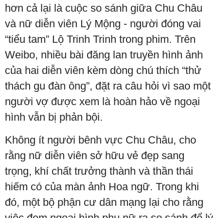
hơn cả lại là cuộc so sánh giữa Chu Châu
và nữ diễn viên Lý Mộng - người đóng vai
“tiểu tam” Lộ Trinh Trinh trong phim. Trên
Weibo, nhiều bài đăng lan truyền hình ảnh
của hai diễn viên kèm dòng chú thích “thử
thách gu đàn ông”, đặt ra câu hỏi vì sao một
người vợ được xem là hoàn hảo về ngoại
hình vẫn bị phản bội.
Không ít người bênh vực Chu Châu, cho
rằng nữ diễn viên sở hữu vẻ đẹp sang
trọng, khí chất trưởng thành và thần thái
hiếm có của màn ảnh Hoa ngữ. Trong khi
đó, một bộ phận cư dân mạng lại cho rằng
việc đem ngoại hình phụ nữ ra so sánh để lý