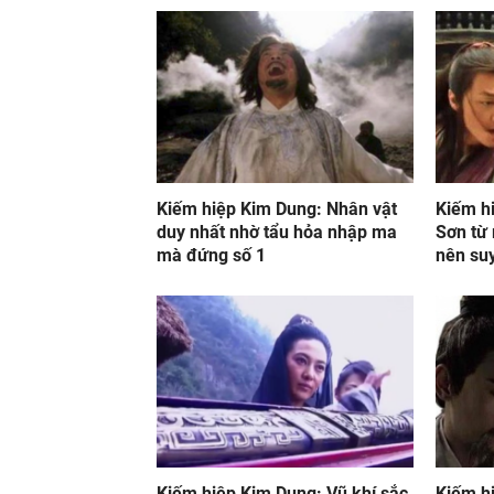
Kiếm hiệp Kim Dung: Nhân vật
Kiếm h
duy nhất nhờ tẩu hỏa nhập ma
Sơn từ
mà đứng số 1
nên suy
Kiếm hiệp Kim Dung: Vũ khí sắc
Kiếm hi