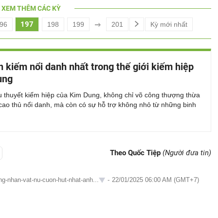
XEM THÊM CÁC KỲ
197
96
198
199
201
Kỳ mới nhất
h kiếm nổi danh nhất trong thế giới kiếm hiệp
ung
u thuyết kiếm hiệp của Kim Dung, không chỉ võ công thượng thừa
cao thủ nổi danh, mà còn có sự hỗ trợ không nhỏ từ những binh
Theo Quốc Tiệp
(Người đưa tin)
g-nhan-vat-nu-cuon-hut-nhat-anh...
-
22/01/2025 06:00 AM (GMT+7)