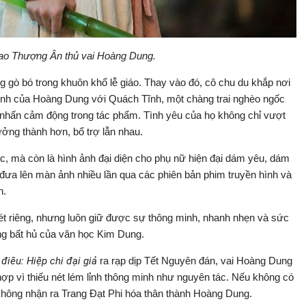
ao Thượng Ân thủ vai Hoàng Dung.
 gò bó trong khuôn khổ lễ giáo. Thay vào đó, cô chu du khắp nơi
 tình của Hoàng Dung với Quách Tĩnh, một chàng trai nghèo ngốc
 nhấn cảm động trong tác phẩm. Tình yêu của họ không chỉ vượt
ởng thành hơn, bổ trợ lẫn nhau.
c, mà còn là hình ảnh đại diện cho phụ nữ hiện đại dám yêu, dám
đưa lên màn ảnh nhiều lần qua các phiên bản phim truyền hình và
n.
t riêng, nhưng luôn giữ được sự thông minh, nhanh nhẹn và sức
ng bất hủ của văn học Kim Dung.
điêu: Hiệp chi đại giả
ra rạp dịp Tết Nguyên đán, vai Hoàng Dung
hợp vì thiếu nét lém lỉnh thông minh như nguyên tác. Nếu không có
ả không nhận ra Trang Đạt Phi hóa thân thành Hoàng Dung.