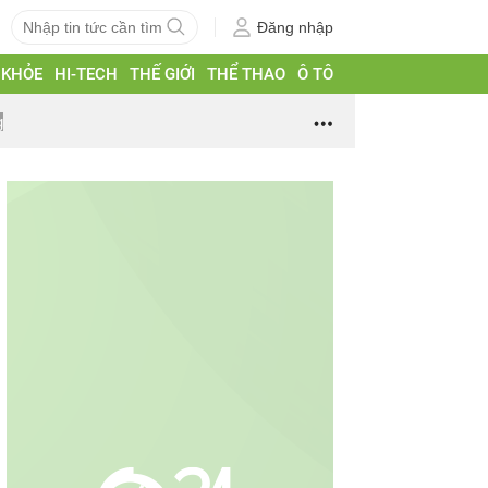
Đăng nhập
 KHỎE
HI-TECH
THẾ GIỚI
THỂ THAO
Ô TÔ
g