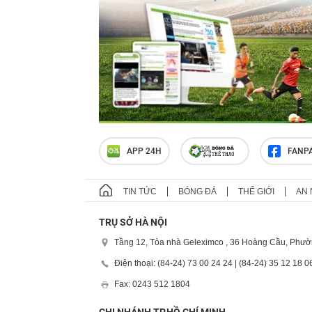
APP 24H
FANP
TIN TỨC
BÓNG ĐÁ
THẾ GIỚI
AN 
TRỤ SỞ HÀ NỘI
Tầng 12, Tòa nhà Geleximco , 36 Hoàng Cầu, Phườ
Điện thoại: (84-24) 73 00 24 24 | (84-24) 35 12 18 0
Fax: 0243 512 1804
CHI NHÁNH TP.HỒ CHÍ MINH