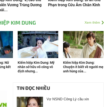
khiến Vương Trùng Dương
Phạn trong Cửu Âm Chân Kinh
ải...
HIỆP KIM DUNG
Xem thêm
ng: Nữ
Kiếm hiệp Kim Dung: Mỹ
Kiếm hiệp Kim Dung:
ừng kết
nhân sở hữu võ công vô
Chuyện ít biết về người mẹ
địch nhưng...
anh hùng của...
TIN ĐỌC NHIỀU
Vợ NSND Công Lý cầu xin