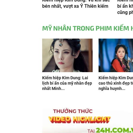
bén nhất, vượt xa Ỷ Thiên kiếm
bí ẩn 
cũng ph
MỸ NHÂN TRONG PHIM KIẾM 
Kiếm hiệp Kim Dung: Lai
Kiếm hiệp Kim Du
lịch bí ẩn của mỹ nhân đẹp
cao thủ xinh đẹp t
nhất Minh...
nghĩa huynh...