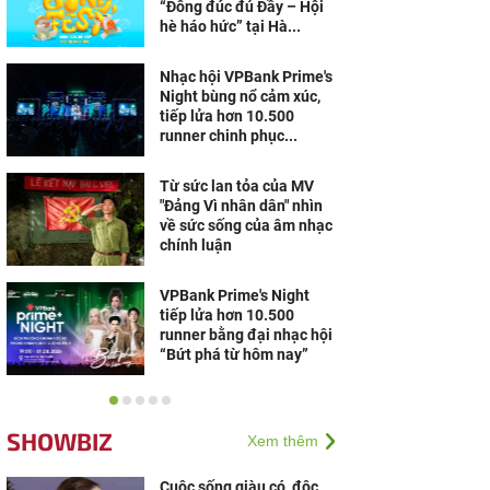
“Đông đúc đủ Đầy – Hội
hè háo hức” tại Hà...
Nhạc hội VPBank Prime's
Night bùng nổ cảm xúc,
tiếp lửa hơn 10.500
runner chinh phục...
Từ sức lan tỏa của MV
"Đảng Vì nhân dân" nhìn
về sức sống của âm nhạc
chính luận
VPBank Prime's Night
tiếp lửa hơn 10.500
runner bằng đại nhạc hội
“Bứt phá từ hôm nay”
Hàng nghìn khán giả
“cháy” cùng S.T Sơn
SHOWBIZ
Xem thêm
Thạch, Bùi Công Nam tại
đêm nhạc VPBank ở Đà
Nẵng
Cuộc sống giàu có, độc