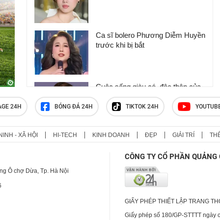
Ca sĩ bolero Phương Diễm Huyền
trước khi bị bắt
Cuộc sống giàu có, độc thân của
Lý Nhã Kỳ ở tuổi 44
AGE 24H
BÓNG ĐÁ 24H
TIKTOK 24H
YOUTUB
NINH - XÃ HỘI
HI-TECH
KINH DOANH
ĐẸP
GIẢI TRÍ
TH
Ca sĩ Phương Diễm Huyền là ai?
CÔNG TY CỔ PHẦN QUẢNG 
ng Ô chợ Dừa, Tp. Hà Nội
6
GIẤY PHÉP THIẾT LẬP TRANG T
Giấy phép số 180/GP-STTTT ngày cấ