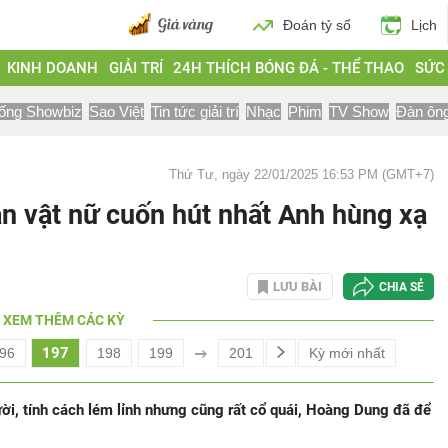
Đoán tỷ số
Lịch
KINH DOANH
GIẢI TRÍ
24H THÍCH BÓNG ĐÁ - THỂ THAO
SỨC
ống Showbiz
Sao Việt
Tin tức giải trí
Nhạc
Phim
TV Show
Đàn ôn
Thứ Tư, ngày 22/01/2025 16:53 PM (GMT+7)
n vật nữ cuốn hút nhất Anh hùng xạ
LƯU BÀI
CHIA SẺ
XEM THÊM CÁC KỲ
197
96
198
199
201
Kỳ mới nhất
ười, tính cách lém lỉnh nhưng cũng rất cổ quái, Hoàng Dung đã để