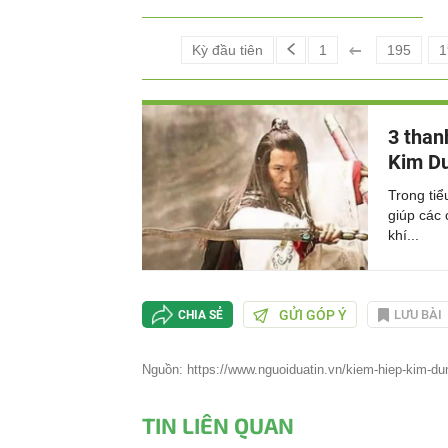
Kỳ đầu tiên
1
195
1
3 than
Kim D
Trong tiể
giúp các 
khí...
GỬI GÓP Ý
LƯU BÀI
CHIA SẺ
Nguồn: https://www.nguoiduatin.vn/kiem-hiep-kim-dun
TIN LIÊN QUAN