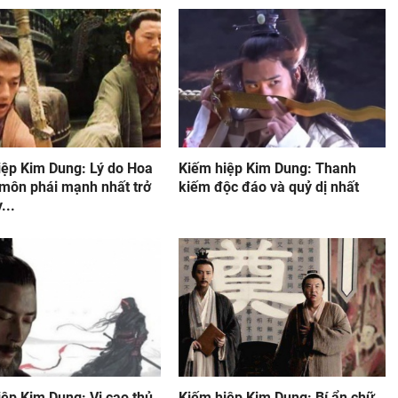
iệp Kim Dung: Lý do Hoa
Kiếm hiệp Kim Dung: Thanh
 môn phái mạnh nhất trở
kiếm độc đáo và quỷ dị nhất
...
ệp Kim Dung: Vị cao thủ
Kiếm hiệp Kim Dung: Bí ẩn chữ