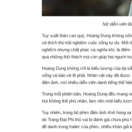
Nữ diễn viên B
Tuy xuất thân cao quý, Hoàng Dung không sống
và thích thú trải nghiệm cuộc sống tự do. Mối
nghếch nhưng chất phác và nghĩa khí, là điểm
qua những thử thách mà còn giúp hai người trư
Hoàng Dung không chỉ là biểu tượng của tài sắ
sống và bảo vệ lẽ phải. Nhân vật này đã được 
điện ảnh, với nhiều diễn viên danh tiếng thể hiệ
Trong mỗi phiên bản, Hoàng Dung đều mang né
hút không thể phủ nhận, làm nên một biểu tượ
Tuy nhiên, trong bộ phim điện ảnh
Anh hùng xạ 
do Trang Đạt Phi thủ vai bị đánh giá chưa phù 
đề danh trong trailer của phim, nhiều khán gi