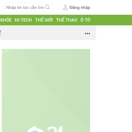
Đăng nhập
 KHỎE
HI-TECH
THẾ GIỚI
THỂ THAO
Ô TÔ
g