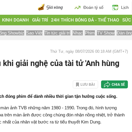
Đoán tỷ số
Lịch
KINH DOANH
GIẢI TRÍ
24H THÍCH BÓNG ĐÁ - THỂ THAO
SỨC
ống Showbiz
Sao Việt
Tin tức giải trí
Nhạc
Phim
TV Show
Đàn ôn
Thứ Tư, ngày 08/07/2026 00:18 AM (GMT+7)
khi giải nghệ của tài tử 'Anh hùng
LƯU BÀI
CHIA SẺ
ạch đóng phim để dành nhiều thời gian tận hưởng cuộc sống.
n màn ảnh TVB những năm 1980 - 1990. Trong đó, hình tượng
 trên màn ảnh được công chúng đón nhận nồng nhiệt, trở thành
 nhất của nhân vật bước ra từ tiểu thuyết Kim Dung.