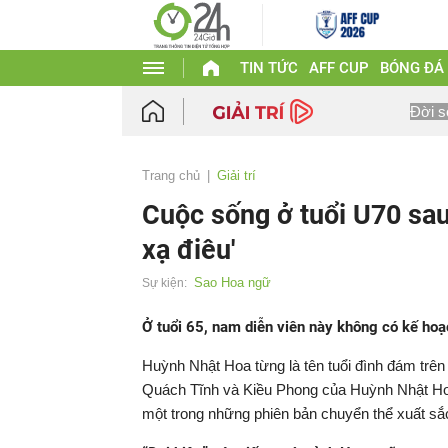
TIN TỨC
AFF CUP
BÓNG ĐÁ
Đời s
Trang chủ
Giải trí
Cuộc sống ở tuổi U70 sau 
xạ điêu'
Sao Hoa ngữ
Sự kiện:
Ở tuổi 65, nam diễn viên này không có kế ho
Huỳnh Nhật Hoa từng là tên tuổi đình đám trê
Quách Tĩnh và Kiều Phong của Huỳnh Nhật Hoa
một trong những phiên bản chuyển thể xuất sắc