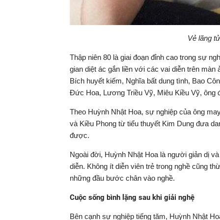
Vẻ lãng t
Thập niên 80 là giai đoạn đỉnh cao trong sự n
gian diệt ác gắn liền với các vai diễn trên mà
Bích huyết kiếm, Nghĩa bất dung tình, Bao Cô
Đức Hoa, Lương Triều Vỹ, Miêu Kiều Vỹ, ông đư
Theo Huỳnh Nhật Hoa, sự nghiệp của ông may 
và Kiều Phong từ tiểu thuyết Kim Dung đưa da
được.
Ngoài đời, Huỳnh Nhật Hoa là người giản dị và
diễn. Không ít diễn viên trẻ trong nghề cũng 
những đầu bước chân vào nghề.
Cuộc sống bình lặng sau khi giải nghệ
Bên cạnh sự nghiệp tiếng tăm, Huỳnh Nhật H