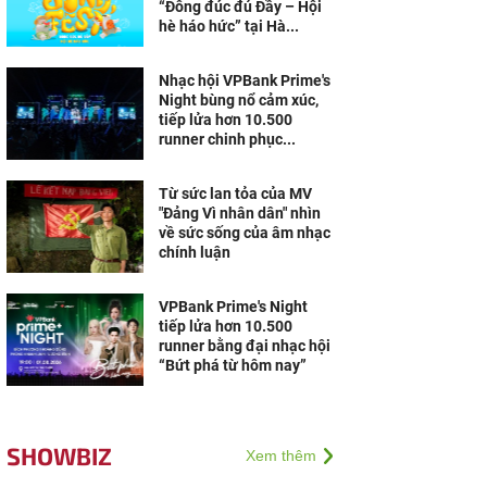
“Đông đúc đủ Đầy – Hội
hè háo hức” tại Hà...
Nhạc hội VPBank Prime's
Night bùng nổ cảm xúc,
tiếp lửa hơn 10.500
runner chinh phục...
Từ sức lan tỏa của MV
"Đảng Vì nhân dân" nhìn
về sức sống của âm nhạc
chính luận
VPBank Prime's Night
tiếp lửa hơn 10.500
runner bằng đại nhạc hội
“Bứt phá từ hôm nay”
SHOWBIZ
Xem thêm