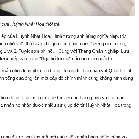
ử của Huỳnh Nhật Hoa thời trẻ.
ghiệp của Huỳnh Nhật Hoa. Hình tượng anh hùng nghĩa hiệp, trừ
n ảnh nhỏ suốt thời gian dài qua các phim như Dương gia tướng,
ng 1 và 2, Tuyết sơn phi hồ… Cùng với Thang Chấn Nghiệp, Lưu
ợc xếp vào hàng “Ngũ hổ tướng” nổi danh làng giải trí.
mắn nhờ dòng phim cổ trang. Trong đó, hai nhân vật Quách Tĩnh
nh tiếng của ông lên một cấp độ chính mình cũng không hình dung
 hòa đồng, ông luôn giữ chữ tín với các hãng phim và các đạo
thừa nhận họ nhận được nhiều sự giúp đỡ từ Huỳnh Nhật Hoa trong
oa còn được ngưỡng mộ bởi cuộc hôn nhân hạnh phúc cùng vợ -