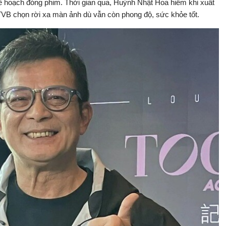
kế hoạch đóng phim. Thời gian qua, Huỳnh Nhật Hoa hiếm khi xuất
 TVB chọn rời xa màn ảnh dù vẫn còn phong độ, sức khỏe tốt.