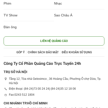
Phim
Nhạc
TV Show
Sao Châu Á
Đàn ông
LIÊN HỆ QUẢNG CÁO
GÓP Ý
CHÍNH SÁCH BẢO MẬT
ĐIỀU KHOẢN SỬ DỤNG
Công Ty Cổ Phần Quảng Cáo Trực Tuyến 24h
TRỤ SỞ HÀ NỘI
Tầng 12, Tòa nhà Geleximco , 36 Hoàng Cầu, Phường Ô chợ Dừa, Tp.
Hà Nội
Điện thoại: (84-24)
73 00 24 24
| (84-24)
35 12 18 06
Fax:
0243 512 1804
CHI NHÁNH TP.HỒ CHÍ MINH