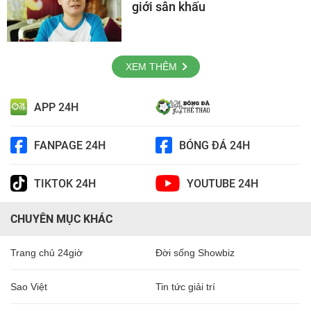
giới sân khấu
XEM THÊM
APP 24H
FANPAGE 24H
BÓNG ĐÁ 24H
TIKTOK 24H
YOUTUBE 24H
CHUYÊN MỤC KHÁC
Trang chủ 24giờ
Đời sống Showbiz
Sao Việt
Tin tức giải trí