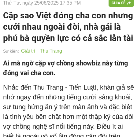
Thứ Tư, ngày 25/06/2025 17:35 PM
CHIA SẺ
Cặp sao Việt đóng cha con nhưng
cưới nhau ngoài đời, nhà gái là
phú bà quyền lực có cả sắc lẫn tài
Giải trí
Thu Trang
Sự kiện:
Ai mà ngờ cặp vợ chồng showbiz này từng
đóng vai cha con.
Nhắc đến Thu Trang - Tiến Luật, khán giả sẽ
nhớ ngay đến những tiếng cười sảng khoái,
sự tung hứng ăn ý trên màn ảnh và đặc biệt
là tình yêu bền chặt hơn một thập kỷ của đôi
vợ chồng nghệ sĩ nổi tiếng này. Điều ít ai
biết là ngoài vô số lần đóng cặp đôi trên