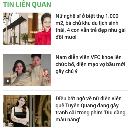
TIN LIÊN QUAN
Nữ nghệ sĩ ở biệt thự 1.000
m2, bà chủ khu du lịch sinh
thái, 4 con vẫn trẻ đẹp như gái
đôi mươi
Nam diễn viên VFC khoe lên
chức bố, diện mạo vợ bầu mới
gây chú ý
Điều bất ngờ về nữ diễn viên
quê Tuyên Quang đang gây
tranh cãi trong phim 'Dịu dàng
màu nắng'