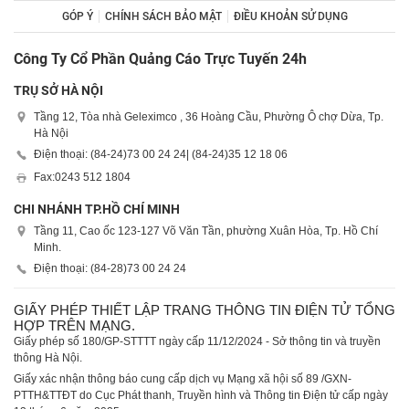
GÓP Ý
CHÍNH SÁCH BẢO MẬT
ĐIỀU KHOẢN SỬ DỤNG
Công Ty Cổ Phần Quảng Cáo Trực Tuyến 24h
TRỤ SỞ HÀ NỘI
Tầng 12, Tòa nhà Geleximco , 36 Hoàng Cầu, Phường Ô chợ Dừa, Tp.
Hà Nội
Điện thoại: (84-24)
73 00 24 24
| (84-24)
35 12 18 06
Fax:
0243 512 1804
CHI NHÁNH TP.HỒ CHÍ MINH
Tầng 11, Cao ốc 123-127 Võ Văn Tần, phường Xuân Hòa, Tp. Hồ Chí
Minh.
Điện thoại: (84-28)
73 00 24 24
GIẤY PHÉP THIẾT LẬP TRANG THÔNG TIN ĐIỆN TỬ TỔNG
HỢP TRÊN MẠNG.
Giấy phép số 180/GP-STTTT ngày cấp 11/12/2024 - Sở thông tin và truyền
thông Hà Nội.
Giấy xác nhận thông báo cung cấp dịch vụ Mạng xã hội số 89 /GXN-
PTTH&TTĐT do Cục Phát thanh, Truyền hình và Thông tin Điện tử cấp ngày