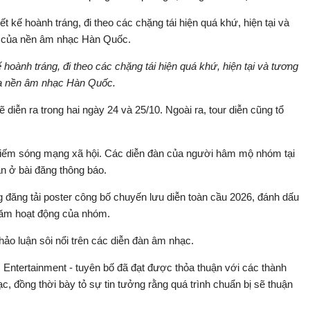
hoành tráng, đi theo các chặng tái hiện quá khứ, hiện tại và tương
ủa nền âm nhạc Hàn Quốc.
diễn ra trong hai ngày 24 và 25/10. Ngoài ra, tour diễn cũng tổ
 chiếm sóng mạng xã hội. Các diễn đàn của người hâm mộ nhóm tại
ận ở bài đăng thông báo.
g đăng tải poster công bố chuyến lưu diễn toàn cầu 2026, đánh dấu
năm hoạt động của nhóm.
ảo luận sôi nổi trên các diễn đàn âm nhạc.
ntertainment - tuyên bố đã đạt được thỏa thuận với các thành
c, đồng thời bày tỏ sự tin tưởng rằng quá trình chuẩn bị sẽ thuận