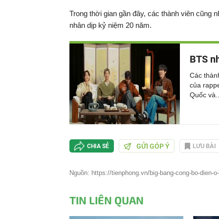
Trong thời gian gần đây, các thành viên cũng 
nhân dịp kỷ niệm 20 năm.
BTS nh
Các thàn
của rappe
Quốc và..
GỬI GÓP Ý
LƯU BÀI
CHIA SẺ
Nguồn: https://tienphong.vn/big-bang-cong-bo-dien-o
TIN LIÊN QUAN