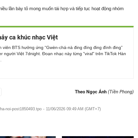
nhiều lần bày tỏ mong muốn tái hợp và tiếp tục hoạt động nhóm
ảy ca khúc nhạc Việt
h viên BTS hưởng ứng “Gwèn-chá-nà đing đíng đing đình đing”
r người Việt 7dnight. Đoạn nhạc này từng "viral" trên TikTok Hàn
.
Theo Ngọc Ánh
(Tiền Phong)
-ha-noi-post1850493.tpo
-
11/06/2026 09:49 AM (GMT+7)