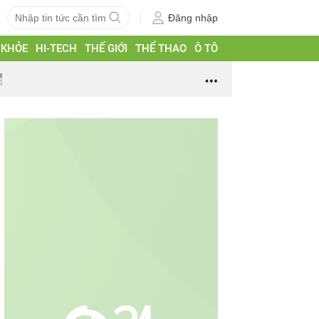
Đăng nhập
 KHỎE
HI-TECH
THẾ GIỚI
THỂ THAO
Ô TÔ
g