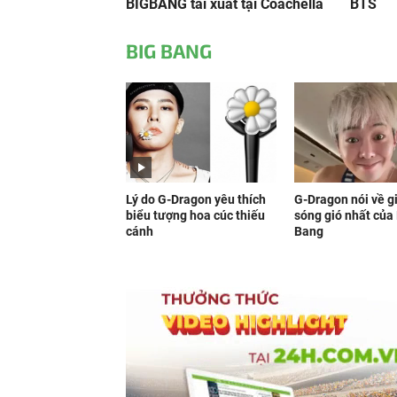
BIGBANG tái xuất tại Coachella
BTS
BIG BANG
Lý do G-Dragon yêu thích
G-Dragon nói về g
biểu tượng hoa cúc thiếu
sóng gió nhất của
cánh
Bang