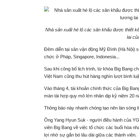
Nhà sản xuất hé lộ các sân khấu được thiết kế 
lai c
Đêm diễn tại sân vận động Mỹ Đình (Hà Nội) sẽ 
chức ở Pháp, Singapore, Indonesia...
Sau khi công bố lịch trình, từ khóa Big Bang
Việt Nam cũng thu hút hàng nghìn lượt bình lu
Vào tháng 4, tài khoản chính thức của Big Ban
màn tái hợp quy mô lớn nhân dịp kỷ niệm 20 
Thông báo này nhanh chóng tạo nên làn sóng th
Ông Yang Hyun Suk - người điều hành của YG E
viên Big Bang về việc tổ chức các buổi hòa nhạ
lợi nhờ sự gắn bó lâu dài giữa các thành viên.