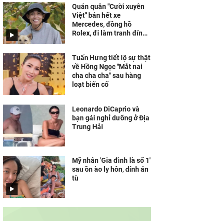
Quán quân "Cười xuyên
Việt" bán hết xe
Mercedes, đồng hồ
Rolex, đi làm tranh đính
đá kiếm sống
Tuấn Hưng tiết lộ sự thật
về Hồng Ngọc "Mắt nai
cha cha cha" sau hàng
loạt biến cố
Leonardo DiCaprio và
bạn gái nghỉ dưỡng ở Địa
Trung Hải
Mỹ nhân 'Gia đình là số 1'
sau ồn ào ly hôn, dính án
tù