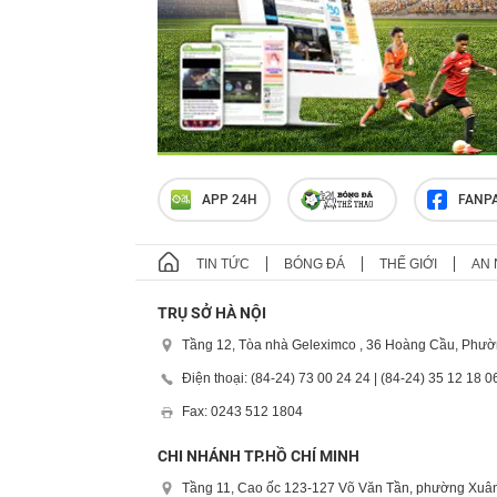
APP 24H
FANP
TIN TỨC
BÓNG ĐÁ
THẾ GIỚI
AN 
TRỤ SỞ HÀ NỘI
Tầng 12, Tòa nhà Geleximco , 36 Hoàng Cầu, Phườ
Điện thoại: (84-24) 73 00 24 24 | (84-24) 35 12 18 0
Fax: 0243 512 1804
CHI NHÁNH TP.HỒ CHÍ MINH
Tầng 11, Cao ốc 123-127 Võ Văn Tần, phường Xuân