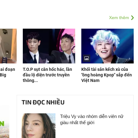
Xem thêm
iai đoạn
T.O.P sụt cân hốc hác, lần
Khối tài sản kếch xù của
 Big
đầu lộ diện trước truyền
"ông hoàng Kpop" sắp đến
thông...
Việt Nam
TIN ĐỌC NHIỀU
Triệu Vy vào nhóm diễn viên nữ
giàu nhất thế giới