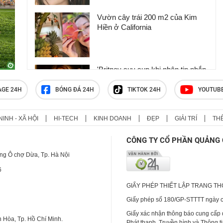
Vườn cây trái 200 m2 của Kim
Hiền ở California
'Britney suy sụp khi nhận tin nhắn
chia tay của Justin Timberlake'
AGE 24H
BÓNG ĐÁ 24H
TIKTOK 24H
YOUTUB
NINH - XÃ HỘI
HI-TECH
KINH DOANH
ĐẸP
GIẢI TRÍ
TH
MV mới của Đen Vâu đầy lỗi phụ
đề: Những “hạt sạn” đáng tiếc và
CÔNG TY CỔ PHẦN QUẢNG 
dấu hỏi về sức hút
ng Ô chợ Dừa, Tp. Hà Nội
6
GIẤY PHÉP THIẾT LẬP TRANG T
Giấy phép số 180/GP-STTTT ngày cấ
Giấy xác nhận thông báo cung cấp
 Hòa, Tp. Hồ Chí Minh.
Phát thanh, Truyền hình và Thông t