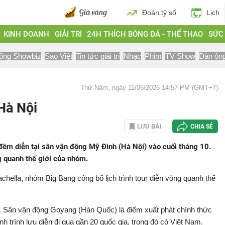
Đoán tỷ số
Lịch
KINH DOANH
GIẢI TRÍ
24H THÍCH BÓNG ĐÁ - THỂ THAO
SỨC
ống Showbiz
Sao Việt
Tin tức giải trí
Nhạc
Phim
TV Show
Đàn ôn
Thứ Năm, ngày 11/06/2026 14:57 PM (GMT+7)
Hà Nội
LƯU BÀI
CHIA SẺ
êm diễn tại sân vận động Mỹ Đình (Hà Nội) vào cuối tháng 10.
g quanh thế giới của nhóm.
hella, nhóm Big Bang công bố lịch trình tour diễn vòng quanh thế
 8. Sân vận động Goyang (Hàn Quốc) là điểm xuất phát chính thức
h trình lưu diễn đi qua gần 20 quốc gia, trong đó có Việt Nam.