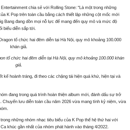
 Entertainment chia sẻ với Rolling Stone: “Là một trong những
ủa K Pop trên toàn cầu bằng cách thiết lập những cột mốc mới
Big Bang đang dồn mọi nỗ lực để mang đến quy mô và mức độ
i biểu diễn sắp tới.
on tổ chức hai đêm diễn tại Hà Nội, quy mô khoảng 100.000 khán
giả.
 kế hoành tráng, đi theo các chặng tái hiện quá khứ, hiện tại và
hóm đang trong quá trình hoàn thiện album mới, đánh dấu sự trở
022). Chuyến lưu diễn toàn cầu năm 2026 vừa mang tính kỷ niệm, vừa
hóm.
trong những nhóm nhạc tiêu biểu của K Pop thế hệ thứ hai với
ll. Ca khúc gần nhất của nhóm phát hành vào tháng 4/2022.