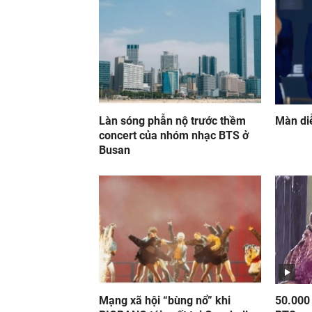
Làn sóng phẫn nộ trước thềm
Màn di
concert của nhóm nhạc BTS ở
Busan
Mạng xã hội “bùng nổ” khi
50.000