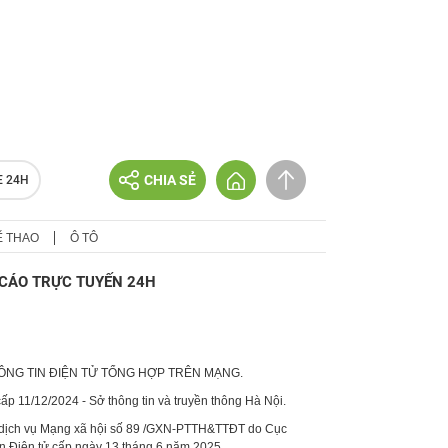
CHIA SẺ
E 24H
Ể THAO
Ô TÔ
CÁO TRỰC TUYẾN 24H
HÔNG TIN ĐIỆN TỬ TỔNG HỢP TRÊN MẠNG.
p 11/12/2024 - Sở thông tin và truyền thông Hà Nội.
 dịch vụ Mạng xã hội số 89 /GXN-PTTH&TTĐT do Cục
in Điện tử cấp ngày 13 tháng 6 năm 2025.