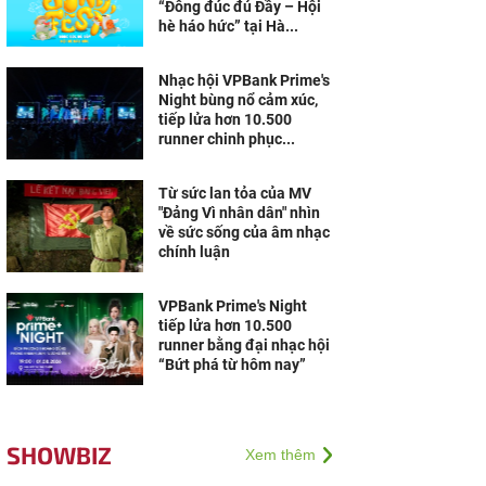
“Đông đúc đủ Đầy – Hội
hè háo hức” tại Hà...
Nhạc hội VPBank Prime's
Night bùng nổ cảm xúc,
tiếp lửa hơn 10.500
runner chinh phục...
Từ sức lan tỏa của MV
"Đảng Vì nhân dân" nhìn
về sức sống của âm nhạc
chính luận
VPBank Prime's Night
tiếp lửa hơn 10.500
runner bằng đại nhạc hội
“Bứt phá từ hôm nay”
SHOWBIZ
Xem thêm