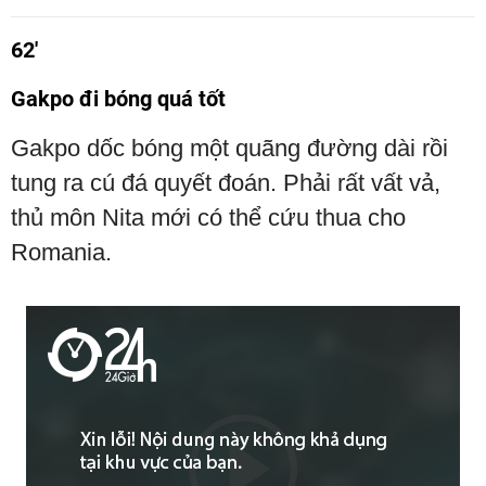
62'
Gakpo đi bóng quá tốt
Gakpo dốc bóng một quãng đường dài rồi
tung ra cú đá quyết đoán. Phải rất vất vả,
thủ môn Nita mới có thể cứu thua cho
Romania.