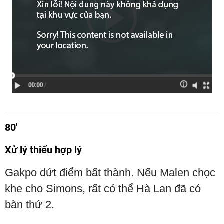
80'
Xử lý thiếu hợp lý
Gakpo dứt điểm bất thành. Nếu Malen chọc
khe cho Simons, rất có thể Hà Lan đã có
bàn thứ 2.