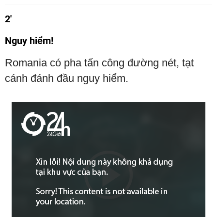
2'
Nguy hiểm!
Romania có pha tấn công đường nét, tạt
cánh đánh đầu nguy hiểm.