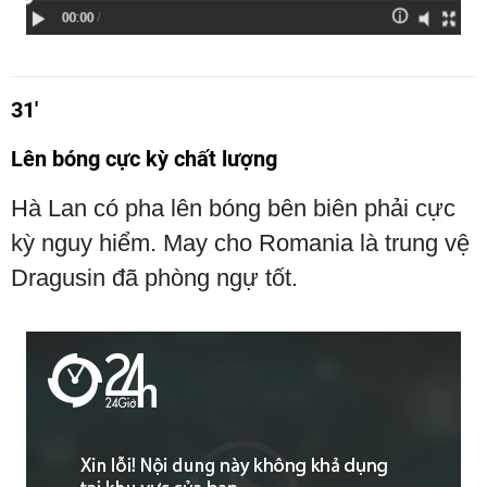
31'
Lên bóng cực kỳ chất lượng
Hà Lan có pha lên bóng bên biên phải cực
kỳ nguy hiểm. May cho Romania là trung vệ
Dragusin đã phòng ngự tốt.