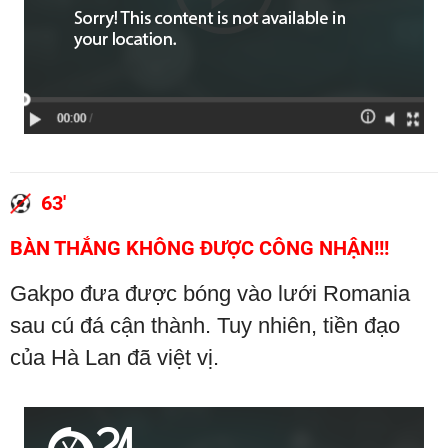
63'
BÀN THẮNG KHÔNG ĐƯỢC CÔNG NHẬN!!!
Gakpo đưa được bóng vào lưới Romania
sau cú đá cận thành. Tuy nhiên, tiền đạo
của Hà Lan đã việt vị.