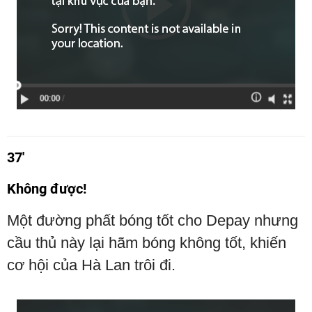
37'
Không được!
Một đường phất bóng tốt cho Depay nhưng
cầu thủ này lại hãm bóng không tốt, khiến
cơ hội của Hà Lan trôi đi.