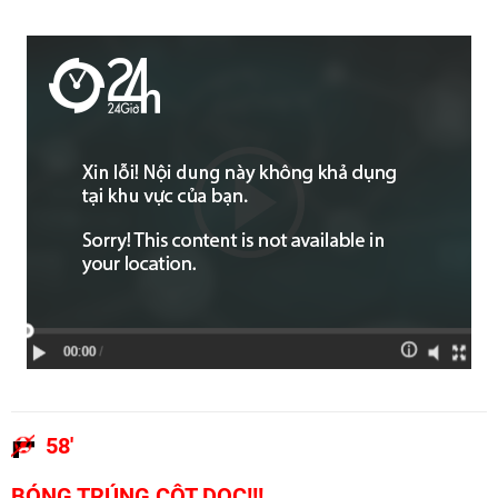
58'
BÓNG TRÚNG CỘT DỌC!!!