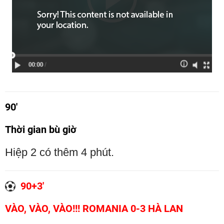
90'
Thời gian bù giờ
Hiệp 2 có thêm 4 phút.
90+3'
VÀO, VÀO, VÀO!!! ROMANIA 0-3 HÀ LAN