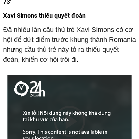
73'
Xavi Simons thiếu quyết đoán
Đã nhiều lần cầu thủ trẻ Xavi Simons có cơ
hội để dứt điểm trước khung thành Romania
nhưng cầu thủ trẻ này tỏ ra thiếu quyết
đoán, khiến cơ hội trôi đi.