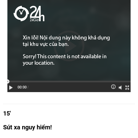
15'
Sút xa nguy hiểm!