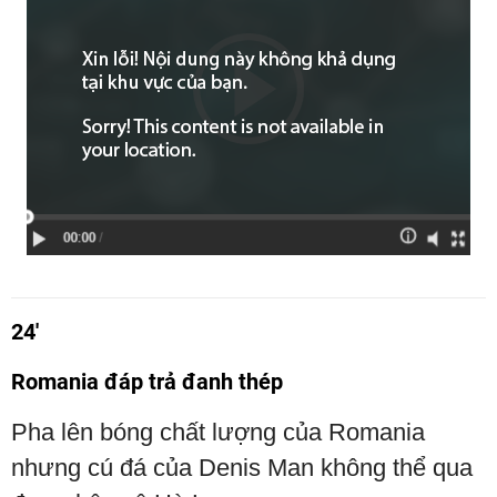
24'
Romania đáp trả đanh thép
Pha lên bóng chất lượng của Romania
nhưng cú đá của Denis Man không thể qua