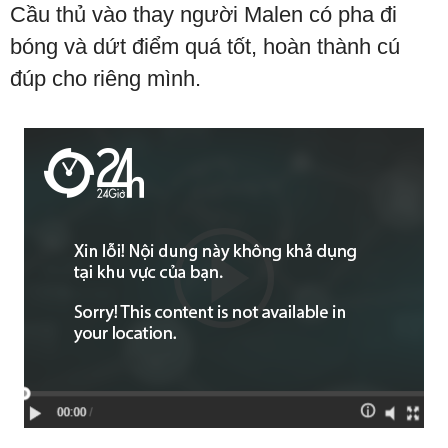
Cầu thủ vào thay người Malen có pha đi
bóng và dứt điểm quá tốt, hoàn thành cú
đúp cho riêng mình.