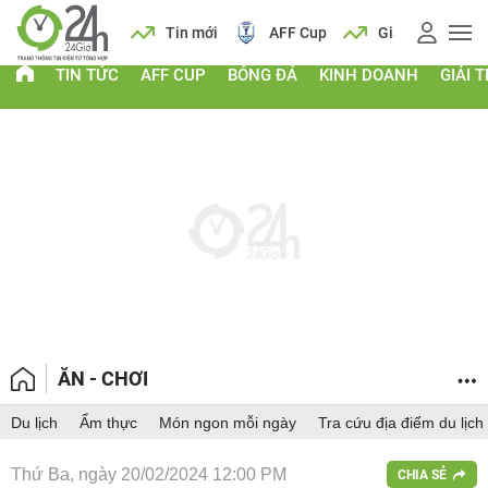
 vàng
Lịch
Tin mới
AFF Cup
Giá vàng
TIN TỨC
AFF CUP
BÓNG ĐÁ
KINH DOANH
GIẢI T
ĂN - CHƠI
Du lịch
Ẩm thực
Món ngon mỗi ngày
Tra cứu địa điểm du lịch
Thứ Ba, ngày 20/02/2024 12:00 PM
CHIA SẺ