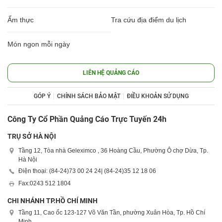
Ẩm thực
Tra cứu địa điểm du lịch
Món ngon mỗi ngày
LIÊN HỆ QUẢNG CÁO
GÓP Ý
CHÍNH SÁCH BẢO MẬT
ĐIỀU KHOẢN SỬ DỤNG
Công Ty Cổ Phần Quảng Cáo Trực Tuyến 24h
TRỤ SỞ HÀ NỘI
Tầng 12, Tòa nhà Geleximco , 36 Hoàng Cầu, Phường Ô chợ Dừa, Tp.
Hà Nội
Điện thoại: (84-24)
73 00 24 24
| (84-24)
35 12 18 06
Fax:
0243 512 1804
CHI NHÁNH TP.HỒ CHÍ MINH
Tầng 11, Cao ốc 123-127 Võ Văn Tần, phường Xuân Hòa, Tp. Hồ Chí
Minh.