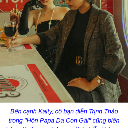
Bên cạnh Kaity, cô bạn diễn Trịnh Thảo
trong "Hồn Papa Da Con Gái" cũng biến