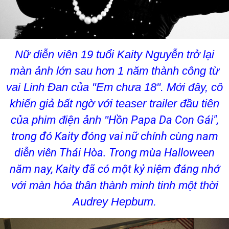
Nữ diễn viên 19 tuổi Kaity Nguyễn trở lại
màn ảnh lớn sau hơn 1 năm thành công từ
vai Linh Đan của "Em chưa 18". Mới đây, cô
khiến giả bất ngờ với teaser trailer đầu tiên
của phim điện ảnh "
Hồn Papa Da Con Gái",
trong đó Kaity đóng vai nữ chính cùng nam
diễn viên Thái Hòa. Trong mùa Halloween
năm nay, Kaity đã có một kỷ niệm đáng nhớ
với màn hóa thân thành minh tinh một thời
Audrey Hepburn.