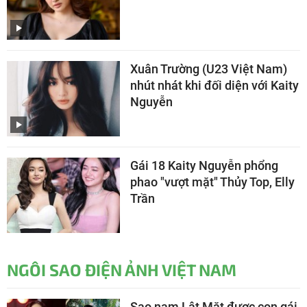
Xuân Trường (U23 Việt Nam)
nhút nhát khi đối diện với Kaity
Nguyễn
Gái 18 Kaity Nguyễn phổng
phao "vượt mặt" Thủy Top, Elly
Trần
NGÔI SAO ĐIỆN ẢNH VIỆT NAM
Sao nam Lật Mặt được con gái