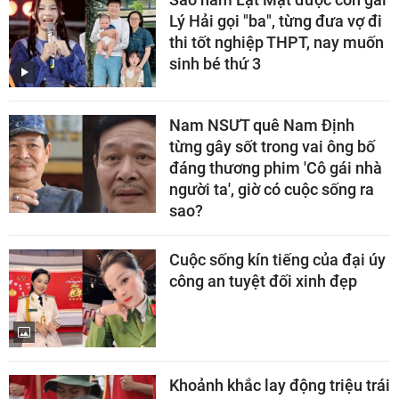
Lý Hải gọi "ba", từng đưa vợ đi
thi tốt nghiệp THPT, nay muốn
sinh bé thứ 3
Nam NSƯT quê Nam Định
từng gây sốt trong vai ông bố
đáng thương phim 'Cô gái nhà
người ta', giờ có cuộc sống ra
sao?
Cuộc sống kín tiếng của đại úy
công an tuyệt đối xinh đẹp
Khoảnh khắc lay động triệu trái