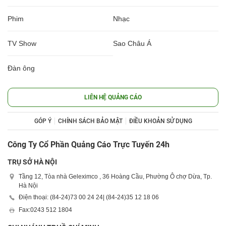
Phim
Nhạc
TV Show
Sao Châu Á
Đàn ông
LIÊN HỆ QUẢNG CÁO
GÓP Ý
CHÍNH SÁCH BẢO MẬT
ĐIỀU KHOẢN SỬ DỤNG
Công Ty Cổ Phần Quảng Cáo Trực Tuyến 24h
TRỤ SỞ HÀ NỘI
Tầng 12, Tòa nhà Geleximco , 36 Hoàng Cầu, Phường Ô chợ Dừa, Tp.
Hà Nội
Điện thoại: (84-24)
73 00 24 24
| (84-24)
35 12 18 06
Fax:
0243 512 1804