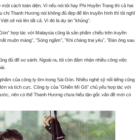
 một cách toàn diện. Vì nếu nói tôi hay Phi Huyền Trang thì cả hai
ếu chị Thanh Hương nói không đủ đẹp để lên truyền hình thì tôi nghĩ
iệt sẽ nói lên tất cả. Vì đó là dự án "khủng".
 Gòn" hợp tác với Malaysia cũng là sản phẩm chiếu trên truyền
ắt muộn màng", "Sóng ngầm", "Khi chàng trai yêu", "Đàn ông sau
cũng đủ để so sánh. Ngoài ra, tôi còn đảm nhận nhiều công việc
ài.
phẩm của công ty lớn trong Sài Gòn. Nhiều nghệ sỹ nổi tiếng cũng
 lớn và tích cực. Công ty của "Ghiền Mì Gõ" chủ yếu hợp tác với
 nước, nên có thể Thanh Hương chưa hiểu tận gốc vấn đề mới có