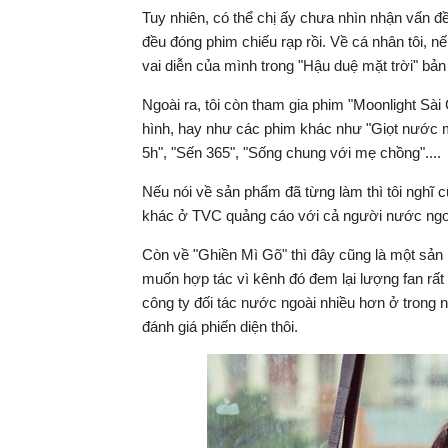
Tuy nhiên, có thể chị ấy chưa nhìn nhận vấn đề
đều đóng phim chiếu rạp rồi. Về cá nhân tôi, n
vai diễn của mình trong "Hậu duệ mặt trời" bản V
Ngoài ra, tôi còn tham gia phim "Moonlight Sài
hình, hay như các phim khác như "Giọt nước m
5h", "Sến 365", "Sống chung với mẹ chồng"....
Nếu nói về sản phẩm đã từng làm thì tôi nghĩ 
khác ở TVC quảng cáo với cả người nước ngo
Còn về "Ghiền Mì Gõ" thì đây cũng là một sản 
muốn hợp tác vì kênh đó đem lại lượng fan rất
công ty đối tác nước ngoài nhiều hơn ở trong
đánh giá phiến diện thôi.