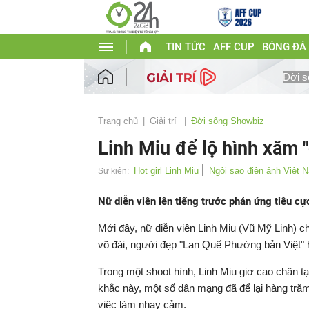
TIN TỨC
AFF CUP
BÓNG ĐÁ
Đời s
Trang chủ
Giải trí
Đời sống Showbiz
Linh Miu để lộ hình xăm 
Hot girl Linh Miu
Ngôi sao điện ảnh Việt 
Sự kiện:
Nữ diễn viên lên tiếng trước phản ứng tiêu c
Mới đây, nữ diễn viên Linh Miu (Vũ Mỹ Linh) c
võ đài, người đẹp "Lan Quế Phường bản Việt" h
Trong một shoot hình, Linh Miu giơ cao chân t
khắc này, một số dân mạng đã để lại hàng trăm
việc làm nhạy cảm.