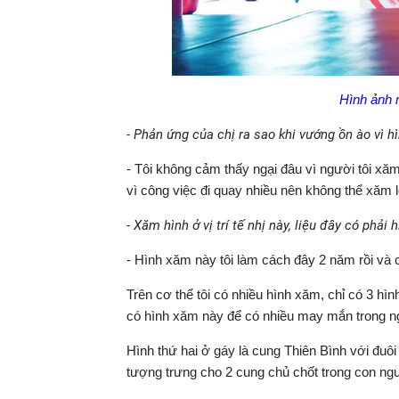
Hình ảnh m
- Phản ứng của chị ra sao khi vướng ồn ào vì h
- Tôi không cảm thấy ngại đâu vì người tôi xă
vì công việc đi quay nhiều nên không thể xăm l
- Xăm hình ở vị trí tế nhị này, liệu đây có phải
- Hình xăm này tôi làm cách đây 2 năm rồi và cũ
Trên cơ thể tôi có nhiều hình xăm, chỉ có 3 hì
có hình xăm này để có nhiều may mắn trong ng
Hình thứ hai ở gáy là cung Thiên Bình với đuôi
tượng trưng cho 2 cung chủ chốt trong con ngư