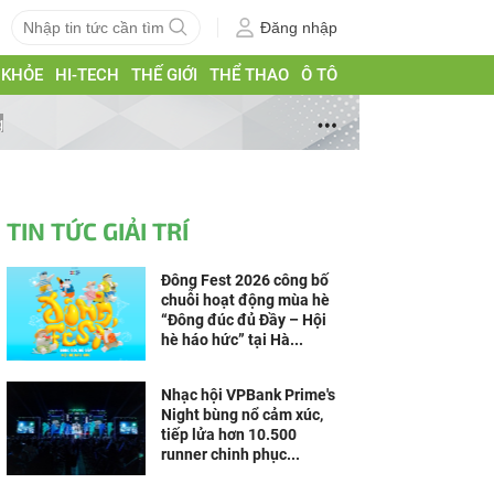
Đăng nhập
 KHỎE
HI-TECH
THẾ GIỚI
THỂ THAO
Ô TÔ
g
TIN TỨC GIẢI TRÍ
Đông Fest 2026 công bố
chuỗi hoạt động mùa hè
“Đông đúc đủ Đầy – Hội
hè háo hức” tại Hà...
Nhạc hội VPBank Prime's
Night bùng nổ cảm xúc,
tiếp lửa hơn 10.500
runner chinh phục...