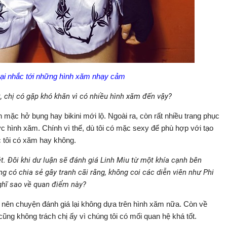
gại nhắc tới những hình xăm nhạy cảm
t, chị có gặp khó khăn vì có nhiều hình xăm đến vậy?
 mặc hở bụng hay bikini mới lộ. Ngoài ra, còn rất nhiều trang phục
c hình xăm. Chính vì thế, dù tôi có mặc sexy để phù hợp với tạo
c tôi có xăm hay không.
t. Đôi khi dư luận sẽ đánh giá Linh Miu từ một khía cạnh bên
g có chia sẻ gây tranh cãi rằng, không coi các diễn viên như Phi
nghĩ sao về quan điểm này?
m nên chuyện đánh giá lại không dựa trên hình xăm nữa. Còn về
ũng không trách chị ấy vì chúng tôi có mối quan hệ khá tốt.