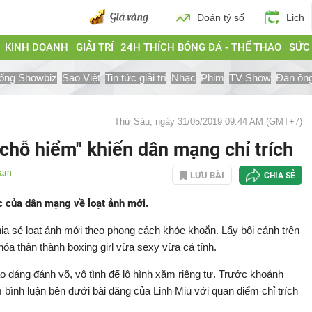
Đoán tỷ số
Lịch
KINH DOANH
GIẢI TRÍ
24H THÍCH BÓNG ĐÁ - THỂ THAO
SỨC
ống Showbiz
Sao Việt
Tin tức giải trí
Nhạc
Phim
TV Show
Đàn ôn
Thứ Sáu, ngày 31/05/2019 09:44 AM (GMT+7)
"chỗ hiểm" khiến dân mạng chỉ trích
Nam
LƯU BÀI
CHIA SẺ
ực của dân mạng về loạt ảnh mới.
hia sẻ loạt ảnh mới theo phong cách khỏe khoắn. Lấy bối cảnh trên
óa thân thành boxing girl vừa sexy vừa cá tính.
ạo dáng đánh võ, vô tình để lộ hình xăm riêng tư. Trước khoảnh
 bình luận bên dưới bài đăng của Linh Miu với quan điểm chỉ trích