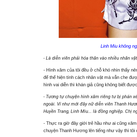
Linh Miu không n
- Là diễn viên phải hóa thân vào nhiều nhân vậ
- Hình xăm của tôi đều ở chỗ khó nhìn thấy nên
để thể hiện tính cách nhân vật mà vẫn che đượ
hình vai diễn thì khán giả cũng không biết đượ
- Tương tự chuyện hình xăm riêng tư bị phán xé
ngoài. Ví như mới đây nữ diễn viên Thanh Hươn
Huyền Trang, Linh Miu... là đồng nghiệp. Chị 
- Thực ra giờ đây giới trẻ hầu như ai cũng xă
chuyện Thanh Hương lên tiếng như vậy thì tôi c