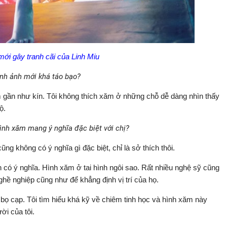
ới gây tranh cãi của Linh Miu
ình ảnh mới khá táo bạo?
m gần như kín. Tôi không thích xăm ở những chỗ dễ dàng nhìn thấy
ộ.
 hình xăm mang ý nghĩa đặc biệt với chị?
ng không có ý nghĩa gì đặc biệt, chỉ là sở thích thôi.
nh có ý nghĩa. Hình xăm ở tai hình ngôi sao. Rất nhiều nghệ sỹ cũng
hề nghiệp cũng như để khẳng định vị trí của họ.
 bọ cạp. Tôi tìm hiểu khá kỹ về chiêm tinh học và hình xăm này
ời của tôi.