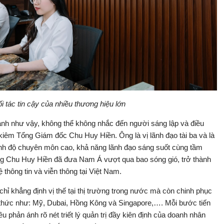
 tác tin cậy của nhiều thương hiệu lớn
h như vậy, không thể không nhắc đến người sáng lập và điều
 kiêm Tổng Giám đốc Chu Huy Hiền. Ông là vị lãnh đạo tài ba và là
ình độ chuyên môn cao, khả năng lãnh đạo sáng suốt cùng tầm
 ông Chu Huy Hiền đã đưa Nam Á vượt qua bao sóng gió, trở thành
thông tin và viễn thông tại Việt Nam.
hỉ khẳng định vị thế tại thị trường trong nước mà còn chinh phục
h thức như: Mỹ, Dubai, Hồng Kông và Singapore,…. Mỗi bước tiến
 phản ánh rõ nét triết lý quản trị đầy kiên định của doanh nhân