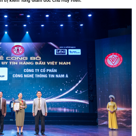
n trị kiêm Tổng Giám đốc Chu Huy Hiền.