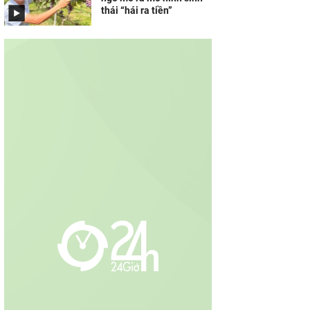
thái “hái ra tiền”