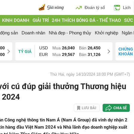
Đoán tỷ số
Lịch
KINH DOANH
GIẢI TRÍ
24H THÍCH BÓNG ĐÁ - THỂ THAO
SỨC
 động sản
Doanh nhân
Nhà đẹp - Phong thủy
Khởi nghiệp
Ngân 
800
USD
Mua
26,040
Bán
26,450
CHỨNG
TỶ GIÁ
KHOÁN
200
EUR
Mua
29,567
Bán
31,126
Thứ Hai, ngày 14/10/2024 18:00 PM (GMT+7)
với cú đúp giải thưởng Thương hiệu
m 2024
LƯU BÀI
CHIA SẺ
ần Công nghệ thông tin Nam Á (Nam Á Group) đã vinh dự nhận 2
 tín hàng đầu Việt Nam 2024 và Nhà lãnh đạo doanh nghiệp xuất