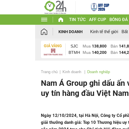
TIN TỨC
AFF CUP
BÓNG ĐÁ
Kinh tế thế giới
Bất
KINH DOANH
GIÁ VÀNG
SJC
Mua
138,800
Bán
141,
BTMH
Mua
140,200
Bán
144,
Trang chủ
Kinh doanh
Doanh nghiệp
Nam Á Group ghi dấu ấn 
uy tín hàng đầu Việt Na
Ngày 12/10/2024, tại Hà Nội, Công ty Cổ ph
giải thưởng danh giá: Top 10 Thương hiệu uy