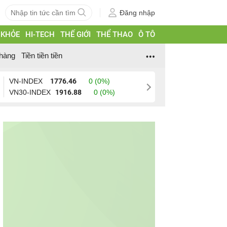
Đăng nhập
 KHỎE
HI-TECH
THẾ GIỚI
THỂ THAO
Ô TÔ
hàng
Tiền tiền tiền
VN-INDEX
1776.46
0 (0%)
VN30-INDEX
1916.88
0 (0%)