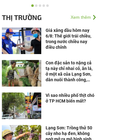
“Hành trình gieo bóng
mát” - Phú Gia lan tỏa lối
THỊ TRƯỜNG
Xem thêm
sống xanh và gắn kết
cộng đồng
Giá xăng dầu hôm nay
6/8: Thế giới trái chiều,
trong nước chiều nay
điều chỉnh
Con đặc sản to nặng cả
tạ này chỉ nhai cỏ, ăn lá,
ở một xã của Lạng Sơn,
dân nuôi thành công,
khấm khá lên hẳn
Vì sao nhiều phố thịt chó
ở TP HCM biến mất?
Lạng Sơn: Trồng thử 50
cây nho hạ đen, không
ngờ mở ra mô hình sinh