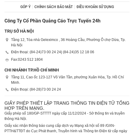
GÓP Ý
CHÍNH SÁCH BẢO MẬT
ĐIỀU KHOẢN SỬ DỤNG
Công Ty Cổ Phần Quảng Cáo Trực Tuyến 24h
TRỤ SỞ HÀ NỘI
Tầng 12, Tòa nhà Geleximco , 36 Hoàng Cầu, Phường Ô chợ Dừa, Tp.
Hà Nội
Điện thoại: (84-24)
73 00 24 24
| (84-24)
35 12 18 06
Fax:
0243 512 1804
CHI NHÁNH TP.HỒ CHÍ MINH
Tầng 11, Cao ốc 123-127 Võ Văn Tần, phường Xuân Hòa, Tp. Hồ Chí
Minh.
Điện thoại: (84-28)
73 00 24 24
GIẤY PHÉP THIẾT LẬP TRANG THÔNG TIN ĐIỆN TỬ TỔNG
HỢP TRÊN MẠNG.
Giấy phép số 180/GP-STTTT ngày cấp 11/12/2024 - Sở thông tin và truyền
thông Hà Nội.
Giấy xác nhận thông báo cung cấp dịch vụ Mạng xã hội số 89 /GXN-
PTTH&TTĐT do Cục Phát thanh, Truyền hình và Thông tin Điện tử cấp ngày