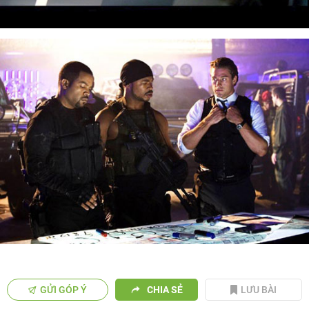
GỬI GÓP Ý
CHIA SẺ
LƯU BÀI