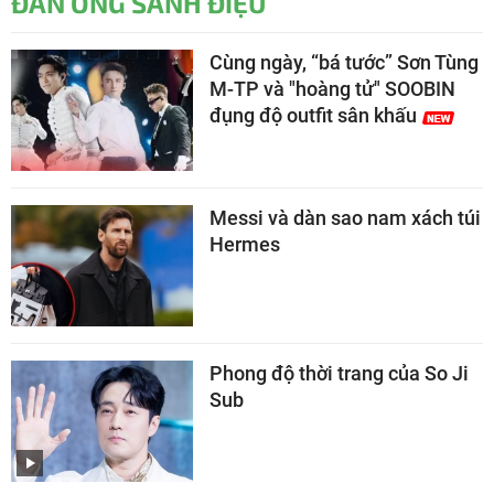
ĐÀN ÔNG SÀNH ĐIỆU
Cùng ngày, “bá tước” Sơn Tùng
M-TP và "hoàng tử" SOOBIN
đụng độ outfit sân khấu
Messi và dàn sao nam xách túi
Hermes
Phong độ thời trang của So Ji
Sub