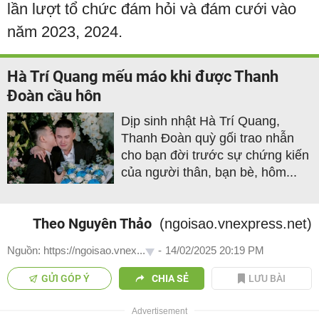
lần lượt tổ chức đám hỏi và đám cưới vào
năm 2023, 2024.
Hà Trí Quang mếu máo khi được Thanh
Đoàn cầu hôn
Dịp sinh nhật Hà Trí Quang,
Thanh Đoàn quỳ gối trao nhẫn
cho bạn đời trước sự chứng kiến
của người thân, bạn bè, hôm...
Theo Nguyên Thảo
(ngoisao.vnexpress.net)
Nguồn: https://ngoisao.vnex...
-
14/02/2025 20:19 PM
GỬI GÓP Ý
CHIA SẺ
LƯU BÀI