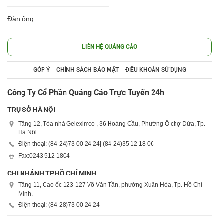
Đàn ông
LIÊN HỆ QUẢNG CÁO
GÓP Ý
CHÍNH SÁCH BẢO MẬT
ĐIỀU KHOẢN SỬ DỤNG
Công Ty Cổ Phần Quảng Cáo Trực Tuyến 24h
TRỤ SỞ HÀ NỘI
Tầng 12, Tòa nhà Geleximco , 36 Hoàng Cầu, Phường Ô chợ Dừa, Tp.
Hà Nội
Điện thoại: (84-24)
73 00 24 24
| (84-24)
35 12 18 06
Fax:
0243 512 1804
CHI NHÁNH TP.HỒ CHÍ MINH
Tầng 11, Cao ốc 123-127 Võ Văn Tần, phường Xuân Hòa, Tp. Hồ Chí
Minh.
Điện thoại: (84-28)
73 00 24 24