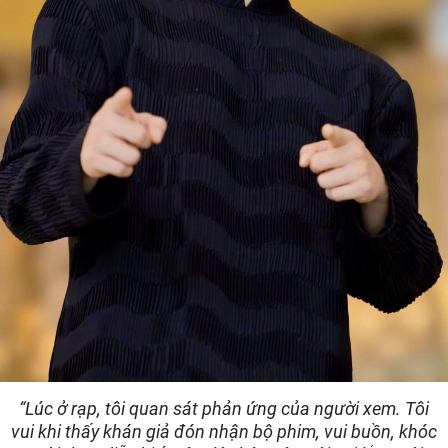
“Lúc ở rạp, tôi quan sát phản ứng của người xem. Tôi
vui khi thấy khán giả đón nhận bộ phim, vui buồn, khóc