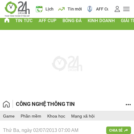
 vàng
Lịch
Tin mới
AFF Cup
Giá vàng
TIN TỨC
AFF CUP
BÓNG ĐÁ
KINH DOANH
GIẢI T
CÔNG NGHỆ THÔNG TIN
Game
Phần mềm
Khoa học
Mạng xã hội
Thứ Ba, ngày 02/07/2013 07:00 AM
CHIA SẺ