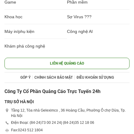
Game
Phần mềm
Khoa học
Sợ Virus ???
Máy in/phụ kiện
Công nghệ AI
Khám phá công nghệ
LIÊN HỆ QUẢNG CÁO
GÓP Ý
CHÍNH SÁCH BẢO MẬT
ĐIỀU KHOẢN SỬ DỤNG
Công Ty Cổ Phần Quảng Cáo Trực Tuyến 24h
TRỤ SỞ HÀ NỘI
Tầng 12, Tòa nhà Geleximco , 36 Hoàng Cầu, Phường Ô chợ Dừa, Tp.
Hà Nội
Điện thoại: (84-24)
73 00 24 24
| (84-24)
35 12 18 06
Fax:
0243 512 1804