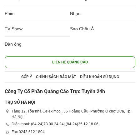
Phim
Nhạc
TV Show
Sao Châu Á
Đàn ông
LIÊN HỆ QUẢNG CÁO
GÓP Ý
CHÍNH SÁCH BẢO MẬT
ĐIỀU KHOẢN SỬ DỤNG
Công Ty Cổ Phần Quảng Cáo Trực Tuyến 24h
TRỤ SỞ HÀ NỘI
Tầng 12, Tòa nhà Geleximco , 36 Hoàng Cầu, Phường Ô chợ Dừa, Tp.
Hà Nội
Điện thoại: (84-24)
73 00 24 24
| (84-24)
35 12 18 06
Fax:
0243 512 1804