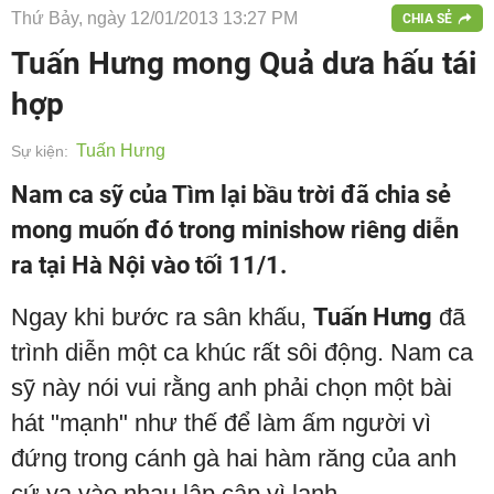
Thứ Bảy, ngày 12/01/2013 13:27 PM
CHIA SẺ
Tuấn Hưng mong Quả dưa hấu tái
hợp
Tuấn Hưng
Sự kiện:
Nam ca sỹ của Tìm lại bầu trời đã chia sẻ
mong muốn đó trong minishow riêng diễn
ra tại Hà Nội vào tối 11/1.
Ngay khi bước ra sân khấu,
Tuấn Hưng
đã
trình diễn một ca khúc rất sôi động. Nam ca
sỹ này nói vui rằng anh phải chọn một bài
hát "mạnh" như thế để làm ấm người vì
đứng trong cánh gà hai hàm răng của anh
cứ va vào nhau lập cập vì lạnh.