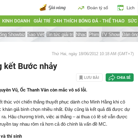
Đoán tỷ số
Lịch
KINH DOANH
GIẢI TRÍ
24H THÍCH BÓNG ĐÁ - THỂ THAO
SỨC
ống Showbiz
Sao Việt
Tin tức giải trí
Nhạc
Phim
TV Show
Đàn ôn
Thứ Hai, ngày 18/06/2012 10:18 AM (GMT+7)
 kết Bước nhảy
LƯU BÀI
CHIA SẺ
uyên Vũ, Ốc Thanh Vân còn mắc vô số lỗi.
 thúc với chiến thắng thuyết phục dành cho Minh Hằng khi cô
hán giả bình chọn nhiều nhất. Đây cũng là kết quả đã được dự
ra. Hậu chương trình, việc ai thắng – ai thua có lẽ sẽ vẫn được
uyền tay nhau rôm rả hơn cả đó chính là vấn đề MC.
và thí sinh