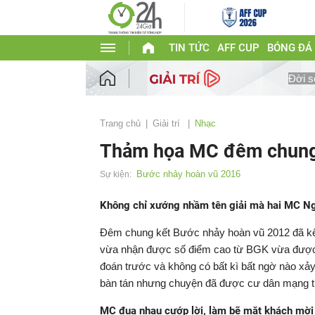
TIN TỨC
AFF CUP
BÓNG ĐÁ
Đời s
Trang chủ
Giải trí
Nhạc
Thảm họa MC đêm chung
Bước nhảy hoàn vũ 2016
Sự kiện:
Không chỉ xướng nhầm tên giải mà hai MC Ng
Đêm chung kết Bước nhảy hoàn vũ 2012 đã kết
vừa nhận được số điểm cao từ BGK vừa được k
đoán trước và không có bất kì bất ngờ nào xảy 
bàn tán nhưng chuyện đã được cư dân mạng tr
MC đua nhau cướp lời, làm bẽ mặt khách mời 