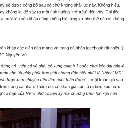
 này sẽ được công bố sau đó chứ không phải lúc này. Không hiểu,
ay không lại để xảy ra một tình huống “trớ trêu” đến vậy. Chỉ tiếc
ược mời lên sân khấu cũng không biết ứng xử như thế nào vì không
ên khắp các diễn đàn mạng và trang cá nhân facebook rất nhiều ý
a MC Nguyên Vũ.
đáng có - nên có và phải có xung quanh 1 cuộc chơi kéo dài gần 4
n cho tới giây phút trao giải nhưng đặc biệt nhất là "thích" MC!
 và được xem chuyện tiếu lâm cuối tuần được
” – một khán giả sau
rên trang cá nhân. Thậm chí có khán giả còn tỏ ra bức xúc hơn:
 có mặt của NV vì nhờ có bạn ấy mà chương trình lộn xộn hơn