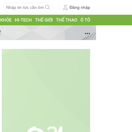
Đăng nhập
 KHỎE
HI-TECH
THẾ GIỚI
THỂ THAO
Ô TÔ
g