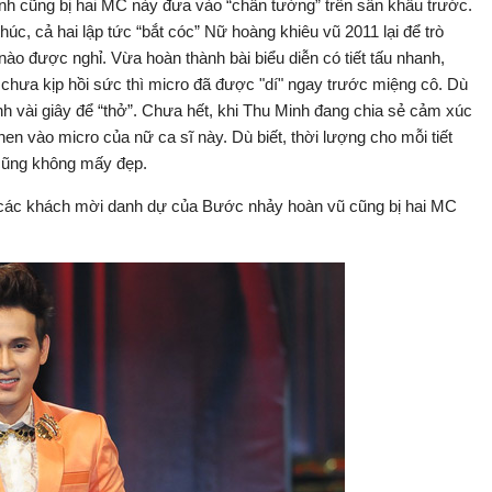
nh cũng bị hai MC này đưa vào “chân tường” trên sân khấu trước.
úc, cả hai lập tức “bắt cóc” Nữ hoàng khiêu vũ 2011 lại để trò
o được nghỉ. Vừa hoàn thành bài biểu diễn có tiết tấu nhanh,
chưa kịp hồi sức thì micro đã được "dí" ngay trước miệng cô. Dù
h vài giây để “thở”. Chưa hết, khi Thu Minh đang chia sẻ cảm xúc
hen vào micro của nữ ca sĩ này. Dù biết, thời lượng cho mỗi tiết
cũng không mấy đẹp.
i các khách mời danh dự của Bước nhảy hoàn vũ cũng bị hai MC