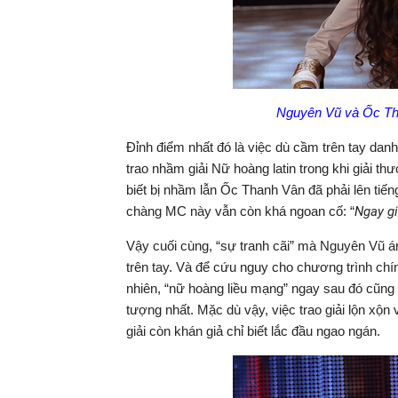
Nguyên Vũ và Ốc Tha
Đỉnh điểm nhất đó là việc dù cầm trên tay da
trao nhầm giải Nữ hoàng latin trong khi giải 
biết bị nhầm lẫn Ốc Thanh Vân đã phải lên tiếng
chàng MC này vẫn còn khá ngoan cố: “
Ngay gi
Vậy cuối cùng, “sự tranh cãi” mà Nguyên Vũ á
trên tay. Và để cứu nguy cho chương trình ch
nhiên, “nữ hoàng liều mạng” ngay sau đó cũng b
tượng nhất. Mặc dù vậy, việc trao giải lộn xộ
giải còn khán giả chỉ biết lắc đầu ngao ngán.