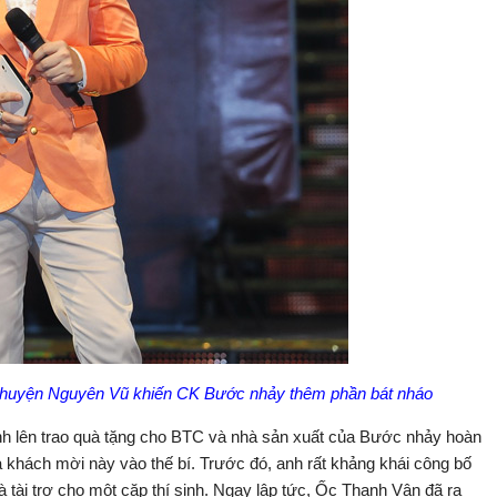
ề chuyện Nguyên Vũ khiến CK Bước nhảy thêm phần bát nháo
ình lên trao quà tặng cho BTC và nhà sản xuất của Bước nhảy hoàn
a khách mời này vào thế bí. Trước đó, anh rất khảng khái công bố
nhà tài trợ cho một cặp thí sinh. Ngay lập tức, Ốc Thanh Vân đã ra