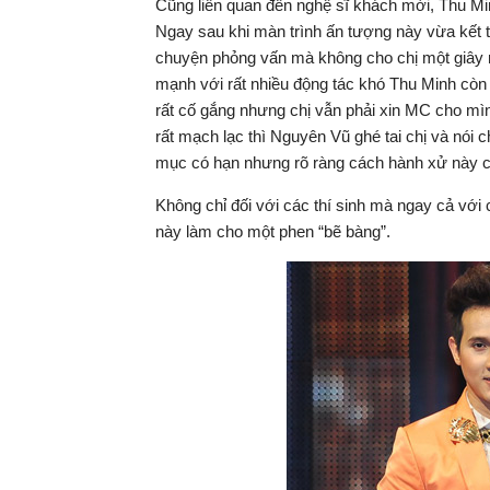
Cũng liên quan đến nghệ sĩ khách mời, Thu Mi
Ngay sau khi màn trình ấn tượng này vừa kết th
chuyện phỏng vấn mà không cho chị một giây nà
mạnh với rất nhiều động tác khó Thu Minh còn 
rất cố gắng nhưng chị vẫn phải xin MC cho mìn
rất mạch lạc thì Nguyên Vũ ghé tai chị và nói c
mục có hạn nhưng rõ ràng cách hành xử này 
Không chỉ đối với các thí sinh mà ngay cả vớ
này làm cho một phen “bẽ bàng”.