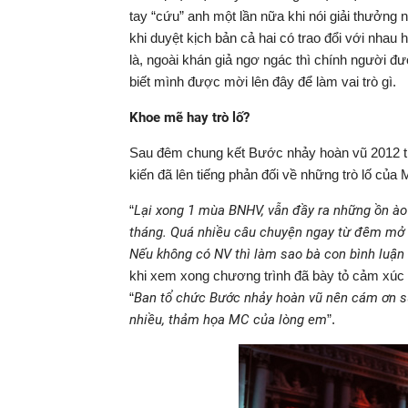
tay “cứu” anh một lần nữa khi nói giải thưởng
khi duyệt kịch bản cả hai có trao đổi với nhau h
là, ngoài khán giả ngơ ngác thì chính người đ
biết mình được mời lên đây để làm vai trò gì.
Khoe mẽ hay trò lố?
Sau đêm chung kết Bước nhảy hoàn vũ 2012 tr
kiến đã lên tiếng phản đối về những trò lố củ
“
Lại xong 1 mùa BNHV, vẫn đầy ra những ồn ào 
tháng. Quá nhiều câu chuyện ngay từ đêm mở mà
Nếu không có NV thì làm sao bà con bình luận
khi xem xong chương trình đã bày tỏ cảm xúc t
“
Ban tổ chức Bước nhảy hoàn vũ nên cám ơn sự
nhiều, thảm họa MC của lòng em
”.