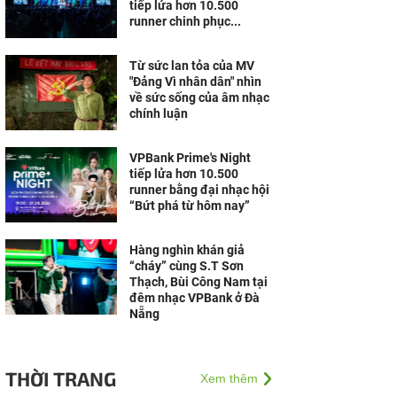
tiếp lửa hơn 10.500
runner chinh phục...
Từ sức lan tỏa của MV
"Đảng Vì nhân dân" nhìn
về sức sống của âm nhạc
chính luận
VPBank Prime's Night
tiếp lửa hơn 10.500
runner bằng đại nhạc hội
“Bứt phá từ hôm nay”
Hàng nghìn khán giả
“cháy” cùng S.T Sơn
Thạch, Bùi Công Nam tại
đêm nhạc VPBank ở Đà
Nẵng
THỜI TRANG
Xem thêm