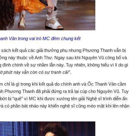
nh Vân trong vai trò MC đêm chung kết
nh sách kết quả các giải thưởng phụ nhưng Phương Thanh vẫn bị
thưởng này thuộc về Anh Thư. Ngay sau khi Nguyên Vũ công bố và
 đính chính về sự nhầm lẫn này. Tuy nhiên, không hiểu vì lí do gì
ờ phút này vẫn còn có sự tranh cãi
”.
m chỉ là gì trong khi kết quả do chính anh và Ốc Thanh Vân cầm
ính Phương Thanh đã phải đứng ra trả lại cúp cho Nguyên Vũ. Tuy
ớt bị “quê” vì MC khi được xướng tên giải Nghệ sĩ trình diễn ấn
n và có phần bát nháo này khiến nghệ sĩ cũng méo mặt khi lên nhận