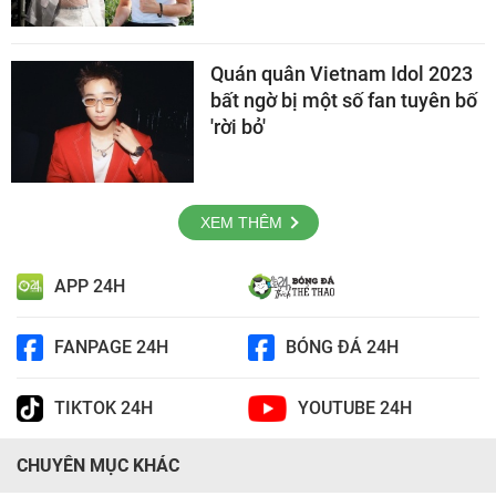
Quán quân Vietnam Idol 2023
bất ngờ bị một số fan tuyên bố
'rời bỏ'
XEM THÊM
APP 24H
FANPAGE 24H
BÓNG ĐÁ 24H
TIKTOK 24H
YOUTUBE 24H
CHUYÊN MỤC KHÁC