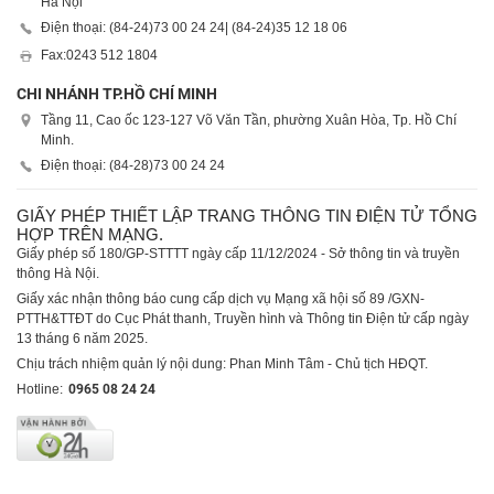
Hà Nội
Điện thoại: (84-24)
73 00 24 24
| (84-24)
35 12 18 06
Fax:
0243 512 1804
CHI NHÁNH TP.HỒ CHÍ MINH
Tầng 11, Cao ốc 123-127 Võ Văn Tần, phường Xuân Hòa, Tp. Hồ Chí
Minh.
Điện thoại: (84-28)
73 00 24 24
GIẤY PHÉP THIẾT LẬP TRANG THÔNG TIN ĐIỆN TỬ TỔNG
HỢP TRÊN MẠNG.
Giấy phép số 180/GP-STTTT ngày cấp 11/12/2024 - Sở thông tin và truyền
thông Hà Nội.
Giấy xác nhận thông báo cung cấp dịch vụ Mạng xã hội số 89 /GXN-
PTTH&TTĐT do Cục Phát thanh, Truyền hình và Thông tin Điện tử cấp ngày
13 tháng 6 năm 2025.
Chịu trách nhiệm quản lý nội dung: Phan Minh Tâm - Chủ tịch HĐQT.
Hotline:
0965 08 24 24