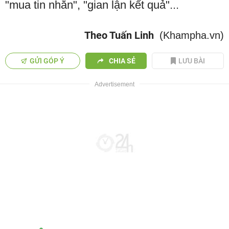
"mua tin nhắn", "gian lận kết quả"...
Theo Tuấn Linh
(Khampha.vn)
GỬI GÓP Ý
CHIA SẺ
LƯU BÀI