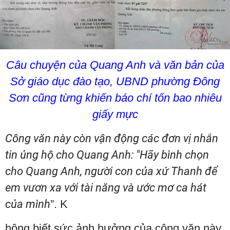
Câu chuyện của Quang Anh và văn bản của
Sở giáo dục đào tạo, UBND phường Đông
Sơn cũng từng khiến báo chí tốn bao nhiêu
giấy mực
Công văn này còn vận động các đơn vị nhắn
tin ủng hộ cho Quang Anh: "Hãy bình chọn
cho Quang Anh, người con của xứ Thanh để
em vươn xa với tài năng và ước mơ ca hát
của mình
”. K
hông biết sức ảnh hưởng của công văn này