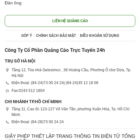
Đàn ông
LIÊN HỆ QUẢNG CÁO
GÓP Ý
CHÍNH SÁCH BẢO MẬT
ĐIỀU KHOẢN SỬ DỤNG
Công Ty Cổ Phần Quảng Cáo Trực Tuyến 24h
TRỤ SỞ HÀ NỘI
Tầng 12, Tòa nhà Geleximco , 36 Hoàng Cầu, Phường Ô chợ Dừa, Tp.
Hà Nội
Điện thoại: (84-24)
73 00 24 24
| (84-24)
35 12 18 06
Fax:
0243 512 1804
CHI NHÁNH TP.HỒ CHÍ MINH
Tầng 11, Cao ốc 123-127 Võ Văn Tần, phường Xuân Hòa, Tp. Hồ Chí
Minh.
Điện thoại: (84-28)
73 00 24 24
GIẤY PHÉP THIẾT LẬP TRANG THÔNG TIN ĐIỆN TỬ TỔNG