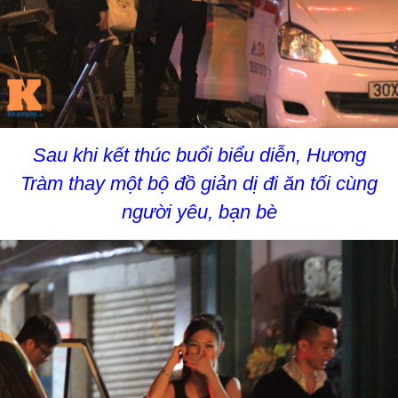
Sau khi kết thúc buổi biểu diễn, Hương
Tràm thay một bộ đồ giản dị đi ăn tối cùng
người yêu, bạn bè