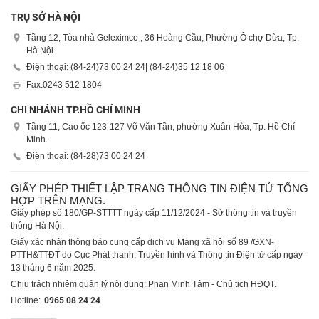
TRỤ SỞ HÀ NỘI
Tầng 12, Tòa nhà Geleximco , 36 Hoàng Cầu, Phường Ô chợ Dừa, Tp.
Hà Nội
Điện thoại: (84-24)
73 00 24 24
| (84-24)
35 12 18 06
Fax:
0243 512 1804
CHI NHÁNH TP.HỒ CHÍ MINH
Tầng 11, Cao ốc 123-127 Võ Văn Tần, phường Xuân Hòa, Tp. Hồ Chí
Minh.
Điện thoại: (84-28)
73 00 24 24
GIẤY PHÉP THIẾT LẬP TRANG THÔNG TIN ĐIỆN TỬ TỔNG
HỢP TRÊN MẠNG.
Giấy phép số 180/GP-STTTT ngày cấp 11/12/2024 - Sở thông tin và truyền
thông Hà Nội.
Giấy xác nhận thông báo cung cấp dịch vụ Mạng xã hội số 89 /GXN-
PTTH&TTĐT do Cục Phát thanh, Truyền hình và Thông tin Điện tử cấp ngày
13 tháng 6 năm 2025.
Chịu trách nhiệm quản lý nội dung: Phan Minh Tâm - Chủ tịch HĐQT.
Hotline:
0965 08 24 24