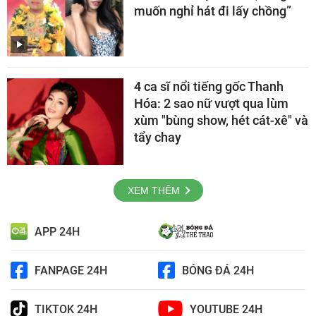
muốn nghỉ hát đi lấy chồng”
4 ca sĩ nổi tiếng gốc Thanh
Hóa: 2 sao nữ vượt qua lùm
xùm "bùng show, hét cát-xê" và
tẩy chay
XEM THÊM
APP 24H
FANPAGE 24H
BÓNG ĐÁ 24H
TIKTOK 24H
YOUTUBE 24H