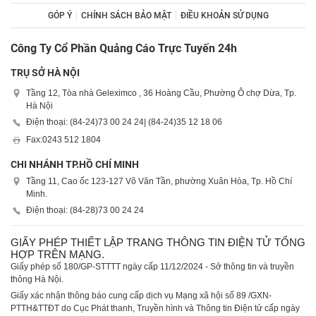
GÓP Ý
CHÍNH SÁCH BẢO MẬT
ĐIỀU KHOẢN SỬ DỤNG
Công Ty Cổ Phần Quảng Cáo Trực Tuyến 24h
TRỤ SỞ HÀ NỘI
Tầng 12, Tòa nhà Geleximco , 36 Hoàng Cầu, Phường Ô chợ Dừa, Tp.
Hà Nội
Điện thoại: (84-24)
73 00 24 24
| (84-24)
35 12 18 06
Fax:
0243 512 1804
CHI NHÁNH TP.HỒ CHÍ MINH
Tầng 11, Cao ốc 123-127 Võ Văn Tần, phường Xuân Hòa, Tp. Hồ Chí
Minh.
Điện thoại: (84-28)
73 00 24 24
GIẤY PHÉP THIẾT LẬP TRANG THÔNG TIN ĐIỆN TỬ TỔNG
HỢP TRÊN MẠNG.
Giấy phép số 180/GP-STTTT ngày cấp 11/12/2024 - Sở thông tin và truyền
thông Hà Nội.
Giấy xác nhận thông báo cung cấp dịch vụ Mạng xã hội số 89 /GXN-
PTTH&TTĐT do Cục Phát thanh, Truyền hình và Thông tin Điện tử cấp ngày