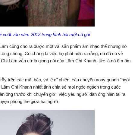
 xuất vào năm 2012 trong hình hài một cô gái
 Lâm cũng cho ra được một vài sản phẩm âm nhạc thế nhưng nó
công chúng. Có chăng là việc họ phát hiện ra rằng, dù đã có vẻ
h Chi Lâm vẫn cứ là giọng nói của Lâm Chí Khanh, tức là nó ồm ồm
ẫy trên các mặt báo, và lẽ dĩ nhiên, câu chuyện xoay quanh "ngôi
 Lâm Chí Khanh nhiệt tình chia sẻ mọi ngóc ngách trong cuộc
àn ông trước khi chuyển giới, việc yêu người đàn ông hiện tại ra
huyện phòng the giữa hai người.