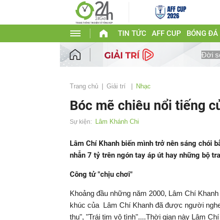
TIN TỨC
AFF CUP
BÓNG ĐÁ
Đời s
Trang chủ
Giải trí
Nhạc
Bóc mẽ chiêu nổi tiếng 
Lâm Khánh Chi
Sự kiện:
Lâm Chí Khanh biến mình trở nên sáng chói b
nhẫn 7 tỷ trên ngón tay áp út hay những bộ tr
Công tử "chịu chơi"
Khoảng đầu những năm 2000, Lâm Chí Khanh là
khúc của Lâm Chí Khanh đã được người nghe nh
thu", "Trái tim vô tình"....Thời gian này Lâm C