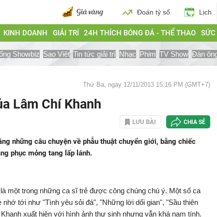
Đoán tỷ số
Lịch
KINH DOANH
GIẢI TRÍ
24H THÍCH BÓNG ĐÁ - THỂ THAO
SỨC
ống Showbiz
Sao Việt
Tin tức giải trí
Nhạc
Phim
TV Show
Đàn ôn
Thứ Ba, ngày 12/11/2013 15:16 PM (GMT+7)
của Lâm Chí Khanh
LƯU BÀI
CHIA SẺ
ằng những câu chuyện về phẫu thuật chuyển giới, bằng chiếc
ang phục mỏng tang lấp lánh.
 một trong những ca sĩ trẻ được công chúng chú ý. Một số ca
ớ tới như "Tình yêu sỏi đá", "Những lời dối gian", "Sầu thiên
hí Khanh xuất hiện với hình ảnh thư sinh nhưng vẫn khá nam tính.