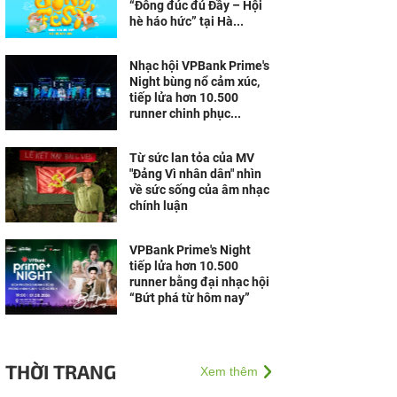
“Đông đúc đủ Đầy – Hội
hè háo hức” tại Hà...
Nhạc hội VPBank Prime's
Night bùng nổ cảm xúc,
tiếp lửa hơn 10.500
runner chinh phục...
Từ sức lan tỏa của MV
"Đảng Vì nhân dân" nhìn
về sức sống của âm nhạc
chính luận
VPBank Prime's Night
tiếp lửa hơn 10.500
runner bằng đại nhạc hội
“Bứt phá từ hôm nay”
THỜI TRANG
Xem thêm