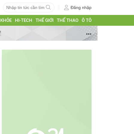
Đăng nhập
 KHỎE
HI-TECH
THẾ GIỚI
THỂ THAO
Ô TÔ
g