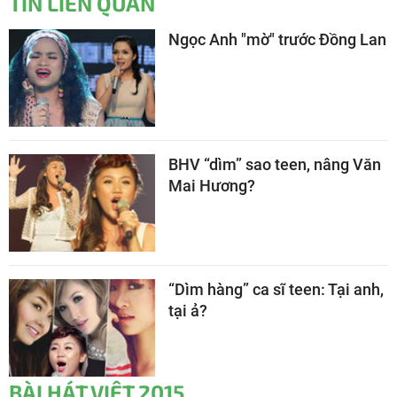
TIN LIÊN QUAN
Ngọc Anh "mờ" trước Đồng Lan
BHV “dìm” sao teen, nâng Văn
Mai Hương?
“Dìm hàng” ca sĩ teen: Tại anh,
tại ả?
BÀI HÁT VIỆT 2015