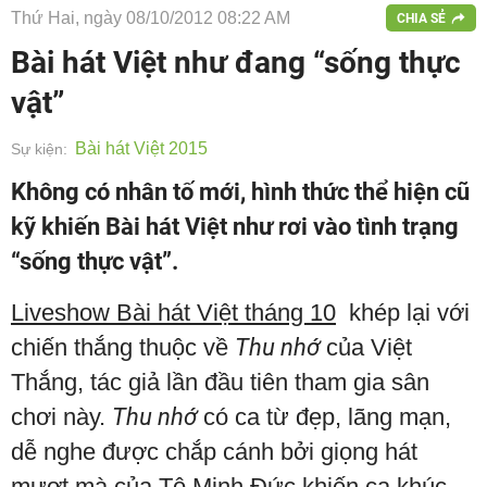
Thứ Hai, ngày 08/10/2012 08:22 AM
CHIA SẺ
Bài hát Việt như đang “sống thực
vật”
Bài hát Việt 2015
Sự kiện:
Không có nhân tố mới, hình thức thể hiện cũ
kỹ khiến Bài hát Việt như rơi vào tình trạng
“sống thực vật”.
Liveshow Bài hát Việt tháng 10
khép lại với
chiến thắng thuộc về
Thu nhớ
của Việt
Thắng, tác giả lần đầu tiên tham gia sân
chơi này.
Thu nhớ
có ca từ đẹp, lãng mạn,
dễ nghe được chắp cánh bởi giọng hát
mượt mà của Tô Minh Đức khiến ca khúc