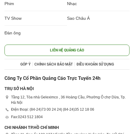
Phim
Nhạc
TV Show
Sao Châu Á
Đàn ông
LIÊN HỆ QUẢNG CÁO
GÓP Ý
CHÍNH SÁCH BẢO MẬT
ĐIỀU KHOẢN SỬ DỤNG
Công Ty Cổ Phần Quảng Cáo Trực Tuyến 24h
TRỤ SỞ HÀ NỘI
Tầng 12, Tòa nhà Geleximco , 36 Hoàng Cầu, Phường Ô chợ Dừa, Tp.
Hà Nội
Điện thoại: (84-24)
73 00 24 24
| (84-24)
35 12 18 06
Fax:
0243 512 1804
CHI NHÁNH TP.HỒ CHÍ MINH