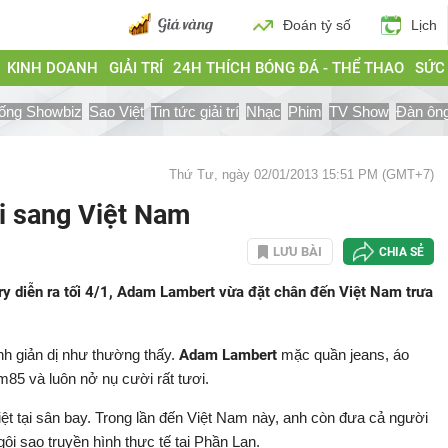
Đoán tỷ số
Lịch
KINH DOANH
GIẢI TRÍ
24H THÍCH BÓNG ĐÁ - THỂ THAO
SỨC
ống Showbiz
Sao Việt
Tin tức giải trí
Nhạc
Phim
TV Show
Đàn ôn
Thứ Tư, ngày 02/01/2013 15:51 PM (GMT+7)
i sang Việt Nam
LƯU BÀI
CHIA SẺ
ry diễn ra tối 4/1, Adam Lambert vừa đặt chân đến Việt Nam trưa
ảnh giản dị như thường thấy.
Adam Lambert
mặc quần jeans, áo
m85 và luôn nở nụ cười rất tươi.
t tại sân bay. Trong lần đến Việt Nam này, anh còn đưa cả người
gôi sao truyền hình thực tế tại Phần Lan.