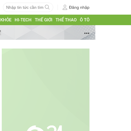
Đăng nhập
 KHỎE
HI-TECH
THẾ GIỚI
THỂ THAO
Ô TÔ
g