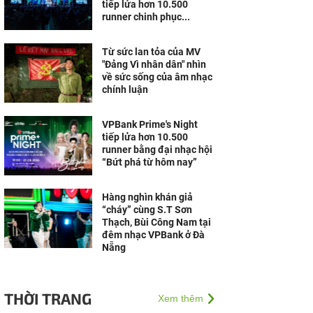
tiếp lửa hơn 10.500
runner chinh phục...
Từ sức lan tỏa của MV
"Đảng Vì nhân dân" nhìn
về sức sống của âm nhạc
chính luận
VPBank Prime's Night
tiếp lửa hơn 10.500
runner bằng đại nhạc hội
“Bứt phá từ hôm nay”
Hàng nghìn khán giả
“cháy” cùng S.T Sơn
Thạch, Bùi Công Nam tại
đêm nhạc VPBank ở Đà
Nẵng
THỜI TRANG
Xem thêm