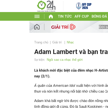
TIN TỨC
AFF CUP
BÓNG ĐÁ
Đời s
Trang chủ
Giải trí
Nhạc
Adam Lambert và bạn tra
Ngôi sao ca nhạc thế giới
Sự kiện:
Là khách mời đặc biệt của đêm nhạc H-Artist
nay (2/1).
Á quân của American Idol
xuất hiện với hình 
thun và nón kết nhưng nổi bật nhờ chiều cao 1
Adam khá bất ngờ khi được chào đón nồng nhiệ
tình đồng giới đi cùng. Đó là Sauli Koskinen - n