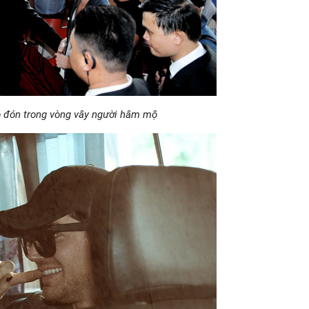
 đón trong vòng vây người hâm mộ