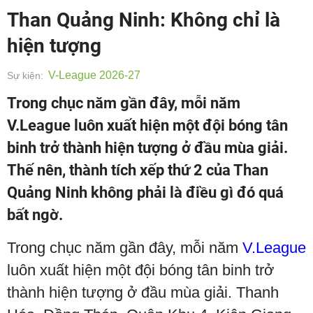
Than Quảng Ninh: Không chỉ là
hiện tượng
V-League 2026-27
Sự kiện:
Trong chục năm gần đây, mỗi năm
V.League luôn xuất hiện một đội bóng tân
binh trở thành hiện tượng ở đầu mùa giải.
Thế nên, thành tích xếp thứ 2 của Than
Quảng Ninh không phải là điều gì đó quá
bất ngờ.
Trong chục năm gần đây, mỗi năm
V.League
luôn xuất hiện một đội bóng tân binh trở
thành hiện tượng ở đầu mùa giải. Thanh