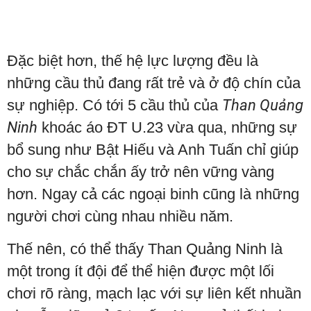
Đặc biệt hơn, thế hệ lực lượng đều là
những cầu thủ đang rất trẻ và ở độ chín của
sự nghiệp. Có tới 5 cầu thủ của
Than Quảng
Ninh
khoác áo ĐT U.23 vừa qua, những sự
bổ sung như Bật Hiếu và Anh Tuấn chỉ giúp
cho sự chắc chắn ấy trở nên vững vàng
hơn. Ngay cả các ngoại binh cũng là những
người chơi cùng nhau nhiều năm.
Thế nên, có thể thấy Than Quảng Ninh là
một trong ít đội để thể hiện được một lối
chơi rõ ràng, mạch lạc với sự liên kết nhuần