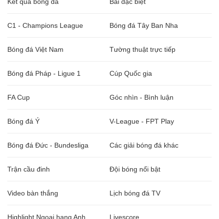
Kết quả bóng đá
Bài đặc biệt
C1 - Champions League
Bóng đá Tây Ban Nha
Bóng đá Việt Nam
Tường thuật trực tiếp
Bóng đá Pháp - Ligue 1
Cúp Quốc gia
FA Cup
Góc nhìn - Bình luận
Bóng đá Ý
V-League - FPT Play
Bóng đá Đức - Bundesliga
Các giải bóng đá khác
Trận cầu đinh
Đội bóng nổi bật
Video bàn thắng
Lịch bóng đá TV
Highlight Ngoại hạng Anh
Livescore