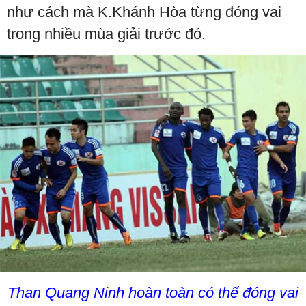
như cách mà K.Khánh Hòa từng đóng vai
trong nhiều mùa giải trước đó.
Than Quang Ninh hoàn toàn có thể đóng vai