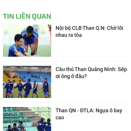
TIN LIÊN QUAN
Nội bộ CLB Than Q.N: Chờ lôi
nhau ra tòa
Cầu thủ Than Quảng Ninh: Sếp
ơi ông ở đâu?
Than QN - ĐTLA: Ngựa ô bay
cao