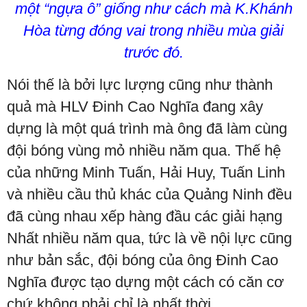
một “ngựa ô” giống như cách mà K.Khánh
Hòa từng đóng vai trong nhiều mùa giải
trước đó.
Nói thế là bởi lực lượng cũng như thành
quả mà HLV Đinh Cao Nghĩa đang xây
dựng là một quá trình mà ông đã làm cùng
đội bóng vùng mỏ nhiều năm qua. Thế hệ
của những Minh Tuấn, Hải Huy, Tuấn Linh
và nhiều cầu thủ khác của Quảng Ninh đều
đã cùng nhau xếp hàng đầu các giải hạng
Nhất nhiều năm qua, tức là về nội lực cũng
như bản sắc, đội bóng của ông Đinh Cao
Nghĩa được tạo dựng một cách có căn cơ
chứ không phải chỉ là nhất thời.