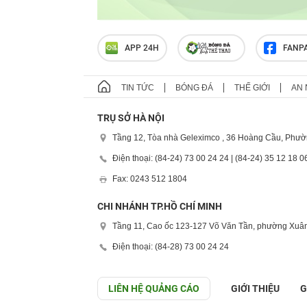
APP 24H
FANP
TIN TỨC
BÓNG ĐÁ
THẾ GIỚI
AN 
TRỤ SỞ HÀ NỘI
Tầng 12, Tòa nhà Geleximco , 36 Hoàng Cầu, Phườ
Điện thoại: (84-24) 73 00 24 24 | (84-24) 35 12 18 0
Fax: 0243 512 1804
CHI NHÁNH TP.HỒ CHÍ MINH
Tầng 11, Cao ốc 123-127 Võ Văn Tần, phường Xuân
Điện thoại: (84-28) 73 00 24 24
LIÊN HỆ QUẢNG CÁO
GIỚI THIỆU
G