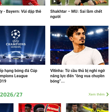
y - Bayern: Vùi dập thê
Shakhtar – MU: Sai lầm chết
người
ếp hạng bóng đá Cúp
Vitinha: Từ cầu thủ bị nghi ngờ
mpions League
năng lực đến “ông vua chuyền
019
bóng”...
 2026/27
Xem thêm