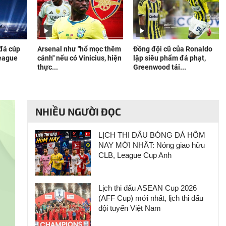
 đá cúp
Arsenal như "hổ mọc thêm
Đồng đội cũ của Ronaldo
eague
cánh" nếu có Vinicius, hiện
lập siêu phẩm đá phạt,
thực...
Greenwood tái...
NHIỀU NGƯỜI ĐỌC
LỊCH THI ĐẤU BÓNG ĐÁ HÔM
NAY MỚI NHẤT: Nóng giao hữu
CLB, League Cup Anh
Lịch thi đấu ASEAN Cup 2026
(AFF Cup) mới nhất, lịch thi đấu
đội tuyển Việt Nam