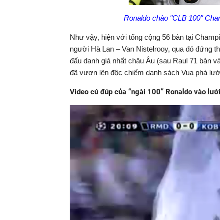
Ronaldo chào "CLB 100" Cha
Như vậy, hiện với tổng cộng 56 bàn tại Champ
người Hà Lan – Van Nistelrooy, qua đó đứng thứ
đấu danh giá nhất châu Âu (sau Raul 71 bàn v
đã vươn lên độc chiếm danh sách Vua phá lưới
Video cú đúp của “ngài 100” Ronaldo vào lướ