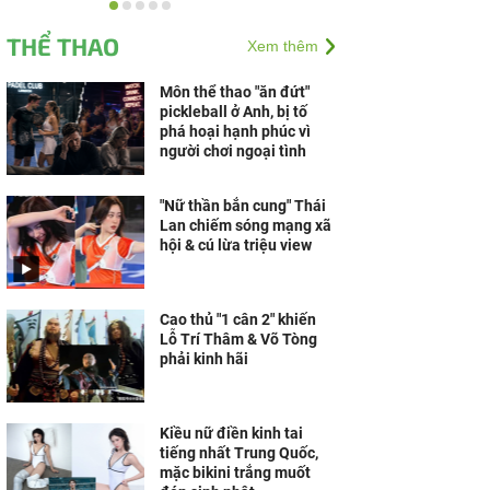
Mùa tựu trường 2026: Xe
máy điện trở thành lựa
THỂ THAO
Xem thêm
chọn của nhiều gia đình
nhờ công nghệ và...
Môn thể thao "ăn đứt"
pickleball ở Anh, bị tố
phá hoại hạnh phúc vì
người chơi ngoại tình
"Nữ thần bắn cung" Thái
Lan chiếm sóng mạng xã
hội & cú lừa triệu view
Cao thủ "1 cân 2" khiến
Lỗ Trí Thâm & Võ Tòng
phải kinh hãi
Kiều nữ điền kinh tai
tiếng nhất Trung Quốc,
mặc bikini trắng muốt