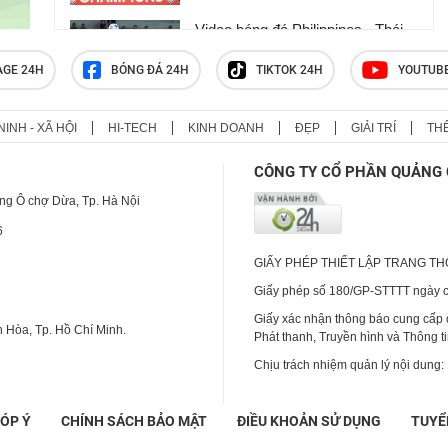
Video bóng đá Philippines - Thái
Lan: Bước ngoặt không chiến,
tiến gần vé bán kết (AFF Cup)
AGE 24H
BÓNG ĐÁ 24H
TIKTOK 24H
YOUTUB
NINH - XÃ HỘI
HI-TECH
KINH DOANH
ĐẸP
GIẢI TRÍ
TH
Họp báo ĐT Việt Nam -
Campuchia: Cầu thủ Indonesia hạ
CÔNG TY CỔ PHẦN QUẢNG 
thấp giải đấu, HLV Kim Sang Sik
phản ứng
ng Ô chợ Dừa, Tp. Hà Nội
6
GIẤY PHÉP THIẾT LẬP TRANG T
Giấy phép số 180/GP-STTTT ngày cấ
Giấy xác nhận thông báo cung cấp
 Hòa, Tp. Hồ Chí Minh.
Phát thanh, Truyền hình và Thông t
Chịu trách nhiệm quản lý nội dung:
ÓP Ý
CHÍNH SÁCH BẢO MẬT
ĐIỀU KHOẢN SỬ DỤNG
TUYỂ