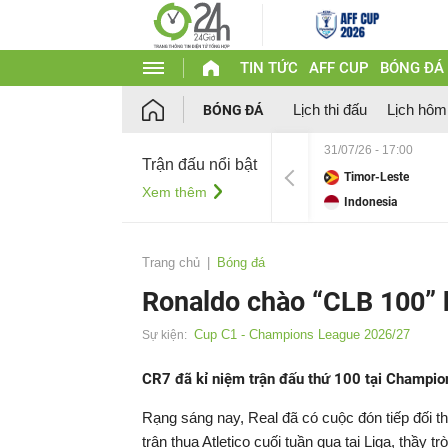
TIN TỨC
AFF CUP
BÓNG ĐÁ
Lịch thi đấu
Lịch hôm
BÓNG ĐÁ
31/07/26 - 17:00
Trận đấu nổi bật
Timor-Leste
Xem thêm
Indonesia
Trang chủ
Bóng đá
Ronaldo chào “CLB 100” 
Cup C1 - Champions League 2026/27
Sự kiện:
CR7 đã kỉ niệm trận đấu thứ 100 tại Champi
Rạng sáng nay, Real đã có cuộc đón tiếp đối
trận thua Atletico cuối tuần qua tại Liga, thầy t