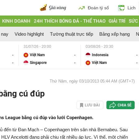
Đoán tỷ số
Lịch
KINH DOANH
24H THÍCH BÓNG ĐÁ - THỂ THAO
GIẢI TRÍ
SỨC
 nay
Video highlight
Tường thuật trực tiếp
Bảng xếp hạng
N
31/07/26 - 20:00
03/08/26 - 20:30
-
Việt Nam
-
Indonesia
-
-
Singapore
-
Việt Nam
-
Thứ Năm, ngày 03/10/2013 05:44 AM (GMT+7)
bằng cú đúp
LƯU BÀI
CHIA SẺ
ons League bằng cú đúp vào lưới Copenhagen.
 thủ đến từ Đan Mạch – Copenhagen trên sân nhà Bernabeu. Sau
rò HLV Ancelotti đang phải chịu rất nhiều áp lực. Vì thế, một chiến