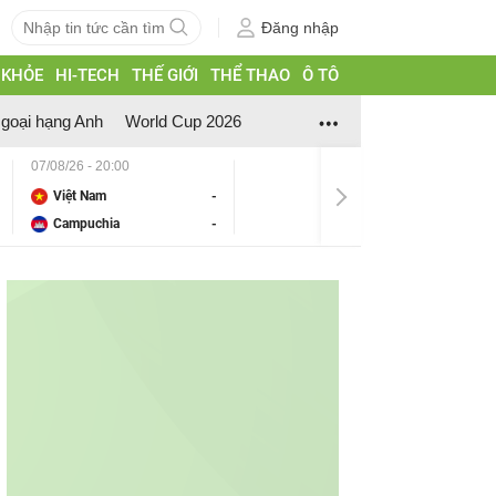
Đăng nhập
 KHỎE
HI-TECH
THẾ GIỚI
THỂ THAO
Ô TÔ
goại hạng Anh
World Cup 2026
07/08/26 - 20:00
Việt Nam
-
Campuchia
-