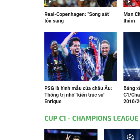
Real-Copenhagen: "Song sát"
Man Cit
tỏa sáng
thảm
PSG là hình mẫu của châu Âu:
Bảng x
Thống trị nhờ "kiến trúc sư"
C1/Cha
Enrique
2018/2
CUP C1 - CHAMPIONS LEAGUE