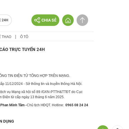
CHIA SẺ
E 24H
Ể THAO
Ô TÔ
CÁO TRỰC TUYẾN 24H
HÔNG TIN ĐIỆN TỬ TỔNG HỢP TRÊN MẠNG.
p 11/12/2024 - Sở thông tin và truyền thông Hà Nội.
 dịch vụ Mạng xã hội số 89 /GXN-PTTH&TTĐT do Cục
in Điện tử cấp ngày 13 tháng 6 năm 2025.
Phan Minh Tâm -
Chủ tịch HĐQT. Hotline:
0965 08 24 24
N DỤNG