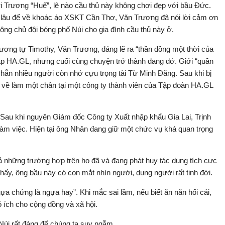
với Trương “Huế”, lẽ nào cầu thủ này không chơi đẹp với bầu Đức.
g lâu để về khoác áo XSKT Cần Thơ, Văn Trương đã nói lời cảm ơn
 ông chủ đội bóng phố Núi cho gia đình cầu thủ này ở.
ương tự Timothy, Văn Trương, đáng lẽ ra “thần đồng một thời của
p HA.GL, nhưng cuối cùng chuyện trở thành dang dở. Giới “quần
ắc hẳn nhiều người còn nhớ cựu trọng tài Từ Minh Đăng. Sau khi bị
ho về làm một chân tại một công ty thành viên của Tập đoàn HA.GL
 Sau khi nguyên Giám đốc Công ty Xuất nhập khẩu Gia Lai, Trịnh
àm việc. Hiện tại ông Nhân đang giữ một chức vụ khá quan trọng
ả những trường hợp trên họ đã và đang phát huy tác dụng tích cực
hấy, ông bầu này có con mắt nhìn người, dụng người rất tinh đời.
a chứng là ngựa hay”. Khi mắc sai lầm, nếu biết ăn năn hối cải,
ó ích cho cộng đồng và xã hội.
Núi rất đáng để chúng ta suy ngẫm.