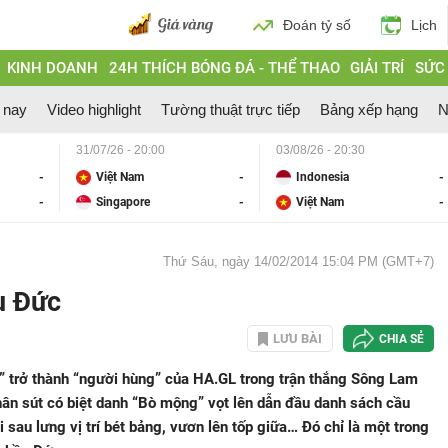
Đoán tỷ số
Lịch
KINH DOANH
24H THÍCH BÓNG ĐÁ - THỂ THAO
GIẢI TRÍ
SỨC
 nay
Video highlight
Tường thuật trực tiếp
Bảng xếp hạng
N
31/07/26 - 20:00
03/08/26 - 20:30
-
Việt Nam
-
Indonesia
-
-
Singapore
-
Việt Nam
-
Thứ Sáu, ngày 14/02/2014 15:04 PM (GMT+7)
u Đức
LƯU BÀI
CHIA SẺ
” trở thành “người hùng” của HA.GL trong trận thắng Sông Lam
ân sút có biệt danh “Bò mộng” vọt lên dẫn đầu danh sách cầu
 sau lưng vị trí bét bảng, vươn lên tốp giữa… Đó chỉ là một trong