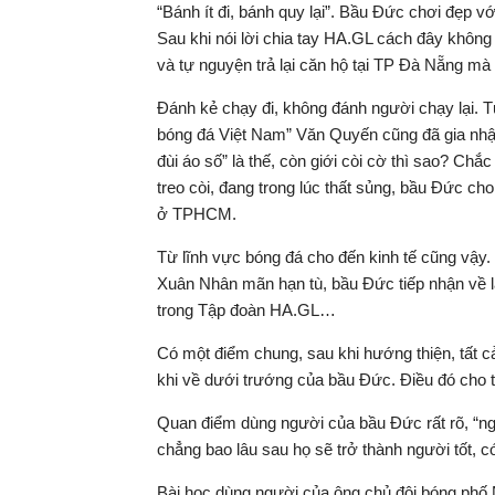
“Bánh ít đi, bánh quy lại”. Bầu Đức chơi đẹp 
Sau khi nói lời chia tay HA.GL cách đây khôn
và tự nguyện trả lại căn hộ tại TP Đà Nẵng mà
Đánh kẻ chạy đi, không đánh người chạy lại. T
bóng đá Việt Nam” Văn Quyến cũng đã gia nhậ
đùi áo số” là thế, còn giới còi cờ thì sao? Ch
treo còi, đang trong lúc thất sủng, bầu Đức c
ở TPHCM.
Từ lĩnh vực bóng đá cho đến kinh tế cũng vậy.
Xuân Nhân mãn hạn tù, bầu Đức tiếp nhận về l
trong Tập đoàn HA.GL…
Có một điểm chung, sau khi hướng thiện, tất c
khi về dưới trướng của bầu Đức. Điều đó cho t
Quan điểm dùng người của bầu Đức rất rõ, “ngự
chẳng bao lâu sau họ sẽ trở thành người tốt, c
Bài học dùng người của ông chủ đội bóng phố 