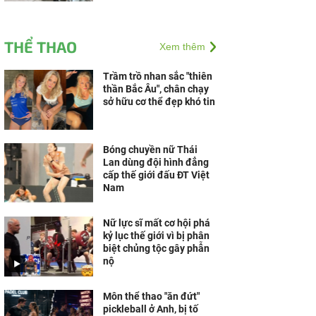
THỂ THAO
Xem thêm
Trầm trồ nhan sắc "thiên
thần Bắc Âu", chân chạy
sở hữu cơ thể đẹp khó tin
Bóng chuyền nữ Thái
Lan dùng đội hình đẳng
cấp thế giới đấu ĐT Việt
Nam
Nữ lực sĩ mất cơ hội phá
kỷ lục thế giới vì bị phân
biệt chủng tộc gây phẫn
nộ
Môn thể thao "ăn đứt"
pickleball ở Anh, bị tố