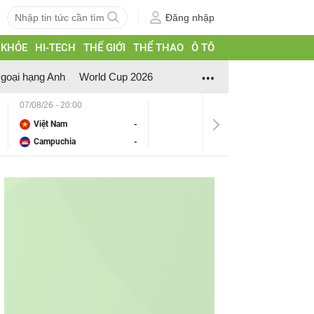
Đăng nhập
 KHỎE
HI-TECH
THẾ GIỚI
THỂ THAO
Ô TÔ
goại hạng Anh
World Cup 2026
07/08/26 - 20:00
Việt Nam
-
Campuchia
-