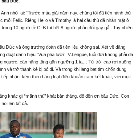
a bầu Đức.
h nhớ lại: “Trước mùa giải năm nay, chúng tôi đã tiến hành thử
c mỗi Felix. Riêng Helio và Timothy là hai cầu thủ đã nhẵn mặt ở
, trong 10 người ở CLB thì hết 8 người phản đối gay gắt. Tuy nhiên
Bầu Đức và ông trưởng đoàn đã tiên liệu không sai. Xét về đẳng
ng đoạt danh hiệu “Vua phá lưới” V.League, tuổi đời không phải đã
ang ngược, cân nặng tăng gần ngưỡng 1 tạ… Từ trời cao rơi xuống
h và trở thành kẻ bị bỏ đi. Và trong khi lang bạt tìm chốn dung
tiếp nhận, kèm theo hàng loạt điều khoản cam kết khác, với mục
hẳng khác gì “mãnh thú” khát bàn thắng, để đền ơn bầu Đức. Con
nói lên tất cả.