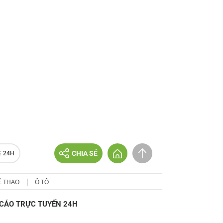
CHIA SẺ
E 24H
Ể THAO
Ô TÔ
CÁO TRỰC TUYẾN 24H