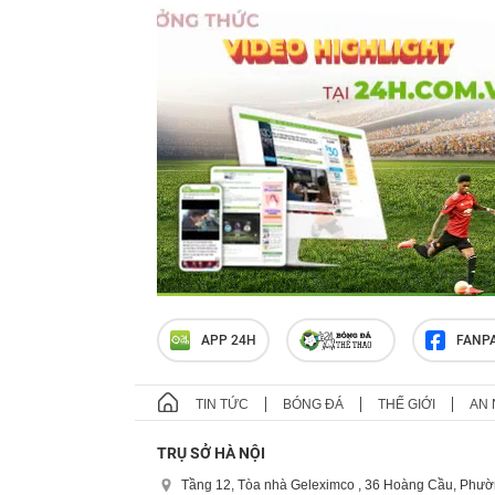
APP 24H
FANP
TIN TỨC
BÓNG ĐÁ
THẾ GIỚI
AN 
TRỤ SỞ HÀ NỘI
Tầng 12, Tòa nhà Geleximco , 36 Hoàng Cầu, Phườ