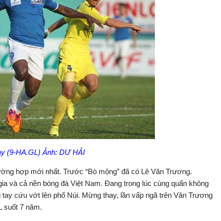
hy (9-HA.GL) Ảnh: DƯ HẢI
trường hợp mới nhất. Trước “Bò mộng” đã có Lê Văn Trương.
 gia và cả nền bóng đá Việt Nam. Đang trong lúc cùng quẩn không
g tay cứu vớt lên phố Núi. Mừng thay, lần vấp ngã trên Văn Trương
L suốt 7 năm.