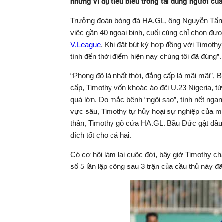
những ví dụ tiêu biểu trong tài dùng người củ
Trưởng đoàn bóng đá HA.GL, ông Nguyễn Tấn An
việc gần 40 ngoại binh, cuối cùng chỉ chọn đượ
V.League
. Khi đặt bút ký hợp đồng với Timothy
tính đến thời điểm hiện nay chúng tôi đã đúng”.
“Phong độ là nhất thời, đẳng cấp là mãi mãi”, 
cấp, Timothy vốn khoác áo đội U.23 Nigeria, từ
quá lớn. Do mắc bệnh “ngôi sao”, tính nết ng
vực sâu, Timothy tự hủy hoại sự nghiệp của mìn
thân, Timothy gõ cửa HA.GL. Bầu Đức gật đầu 
đích tốt cho cả hai.
Có cơ hội làm lại cuộc đời, bây giờ Timothy c
số 5 lần lập công sau 3 trận của cầu thủ này đã 