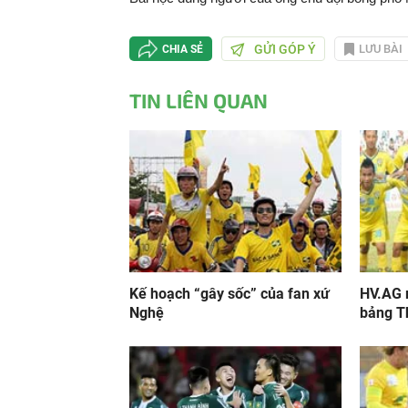
GỬI GÓP Ý
LƯU BÀI
CHIA SẺ
TIN LIÊN QUAN
Kế hoạch “gây sốc” của fan xứ
HV.AG 
Nghệ
bảng T