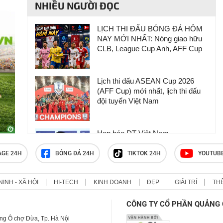
NHIỀU NGƯỜI ĐỌC
LỊCH THI ĐẤU BÓNG ĐÁ HÔM
NAY MỚI NHẤT: Nóng giao hữu
CLB, League Cup Anh, AFF Cup
Lịch thi đấu ASEAN Cup 2026
(AFF Cup) mới nhất, lịch thi đấu
đội tuyển Việt Nam
Họp báo ĐT Việt Nam -
Campuchia: Cầu thủ Indonesia hạ
thấp giải đấu, HLV Kim Sang Sik
AGE 24H
BÓNG ĐÁ 24H
TIKTOK 24H
YOUTUB
phản ứng
NINH - XÃ HỘI
HI-TECH
KINH DOANH
ĐẸP
GIẢI TRÍ
TH
Vinicius "xóa" sạch thông tin về
Real, Arsenal đếm ngày siêu sao
CÔNG TY CỔ PHẦN QUẢNG 
cập bến
ng Ô chợ Dừa, Tp. Hà Nội