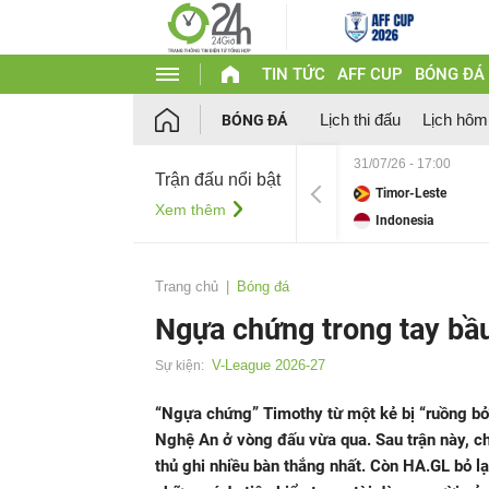
TIN TỨC
AFF CUP
BÓNG ĐÁ
Lịch thi đấu
Lịch hôm
BÓNG ĐÁ
31/07/26 - 17:00
Trận đấu nổi bật
Timor-Leste
Xem thêm
Indonesia
Trang chủ
Bóng đá
Ngựa chứng trong tay bầ
V-League 2026-27
Sự kiện:
“Ngựa chứng” Timothy từ một kẻ bị “ruồng bỏ
Nghệ An ở vòng đấu vừa qua. Sau trận này, ch
thủ ghi nhiều bàn thắng nhất. Còn HA.GL bỏ lại