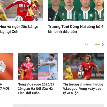
Hóa và ngôi đầu bảng:
Trường Tươi Đồng Nai công bố 4
bại tại Ceh
tân binh đầu tiên
Xem thêm
V-
Nóng V-League 2026/27:
Thị trường chuyển nhượng
7 MỚI
Công an Hà Nội đấu Hà
V.League: Vòng xoáy bạc
Tĩnh, đội Xuân...
tỷ và cuộc...