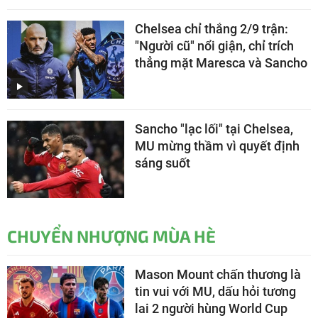
Chelsea chỉ thắng 2/9 trận:
"Người cũ" nổi giận, chỉ trích
thẳng mặt Maresca và Sancho
Sancho "lạc lối" tại Chelsea,
MU mừng thầm vì quyết định
sáng suốt
CHUYỂN NHƯỢNG MÙA HÈ
Mason Mount chấn thương là
tin vui với MU, dấu hỏi tương
lai 2 người hùng World Cup