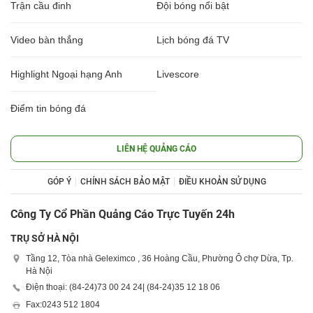
Trận cầu đinh
Đội bóng nổi bật
Video bàn thắng
Lịch bóng đá TV
Highlight Ngoại hạng Anh
Livescore
Điểm tin bóng đá
LIÊN HỆ QUẢNG CÁO
GÓP Ý
CHÍNH SÁCH BẢO MẬT
ĐIỀU KHOẢN SỬ DỤNG
Công Ty Cổ Phần Quảng Cáo Trực Tuyến 24h
TRỤ SỞ HÀ NỘI
Tầng 12, Tòa nhà Geleximco , 36 Hoàng Cầu, Phường Ô chợ Dừa, Tp.
Hà Nội
Điện thoại: (84-24)
73 00 24 24
| (84-24)
35 12 18 06
Fax:
0243 512 1804