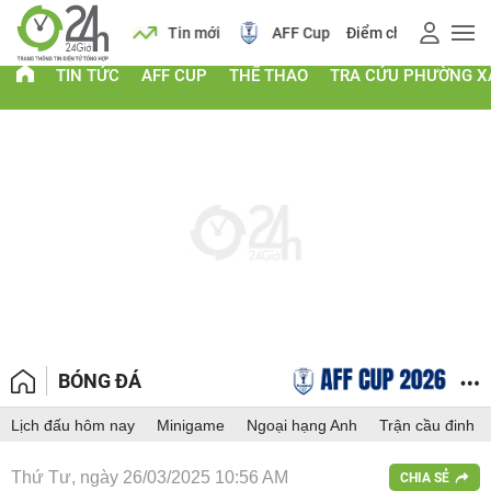
 vàng
Lịch
Tin mới
AFF Cup
Điểm chuẩn 2026
TIN TỨC
AFF CUP
THỂ THAO
TRA CỨU PHƯỜNG X
BÓNG ĐÁ
Lịch đấu hôm nay
Minigame
Ngoại hạng Anh
Trận cầu đinh
Thứ Tư, ngày 26/03/2025 10:56 AM
CHIA SẺ