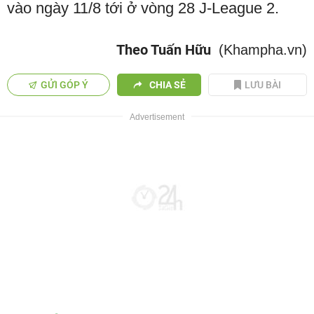
vào ngày 11/8 tới ở vòng 28 J-League 2.
Theo Tuấn Hữu
(Khampha.vn)
GỬI GÓP Ý
CHIA SẺ
LƯU BÀI