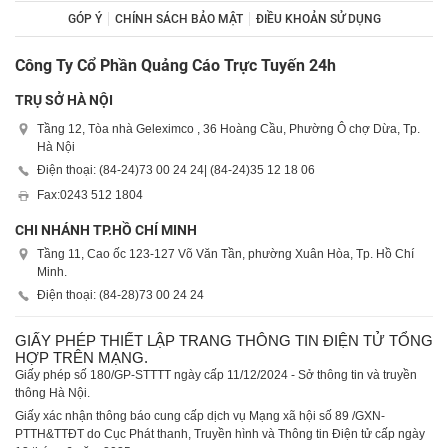
GÓP Ý
CHÍNH SÁCH BẢO MẬT
ĐIỀU KHOẢN SỬ DỤNG
Công Ty Cổ Phần Quảng Cáo Trực Tuyến 24h
TRỤ SỞ HÀ NỘI
Tầng 12, Tòa nhà Geleximco , 36 Hoàng Cầu, Phường Ô chợ Dừa, Tp.
Hà Nội
Điện thoại: (84-24)
73 00 24 24
| (84-24)
35 12 18 06
Fax:
0243 512 1804
CHI NHÁNH TP.HỒ CHÍ MINH
Tầng 11, Cao ốc 123-127 Võ Văn Tần, phường Xuân Hòa, Tp. Hồ Chí
Minh.
Điện thoại: (84-28)
73 00 24 24
GIẤY PHÉP THIẾT LẬP TRANG THÔNG TIN ĐIỆN TỬ TỔNG
HỢP TRÊN MẠNG.
Giấy phép số 180/GP-STTTT ngày cấp 11/12/2024 - Sở thông tin và truyền
thông Hà Nội.
Giấy xác nhận thông báo cung cấp dịch vụ Mạng xã hội số 89 /GXN-
PTTH&TTĐT do Cục Phát thanh, Truyền hình và Thông tin Điện tử cấp ngày