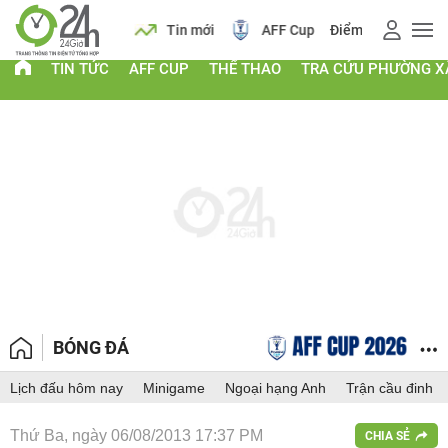
 vàng
Lịch
Tin mới
AFF Cup
Điểm chuẩn 2026
TIN TỨC
AFF CUP
THỂ THAO
TRA CỨU PHƯỜNG X
BÓNG ĐÁ
Lịch đấu hôm nay
Minigame
Ngoại hạng Anh
Trận cầu đinh
Thứ Ba, ngày 06/08/2013 17:37 PM
CHIA SẺ