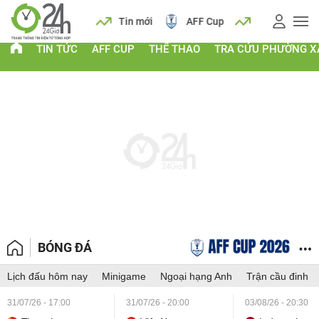
 vàng
Lịch
Tin mới
AFF Cup
Giá vàng
TIN TỨC
AFF CUP
THỂ THAO
TRA CỨU PHƯỜNG X
BÓNG ĐÁ
Lịch đấu hôm nay
Minigame
Ngoại hạng Anh
Trận cầu đinh
31/07/26 - 17:00
31/07/26 - 20:00
03/08/26 - 20:30