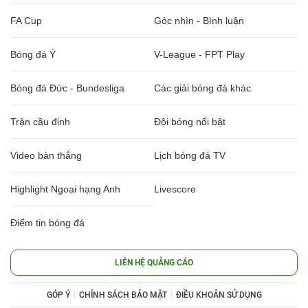
FA Cup
Góc nhìn - Bình luận
Bóng đá Ý
V-League - FPT Play
Bóng đá Đức - Bundesliga
Các giải bóng đá khác
Trận cầu đinh
Đội bóng nổi bật
Video bàn thắng
Lịch bóng đá TV
Highlight Ngoại hạng Anh
Livescore
Điểm tin bóng đá
LIÊN HỆ QUẢNG CÁO
GÓP Ý
CHÍNH SÁCH BẢO MẬT
ĐIỀU KHOẢN SỬ DỤNG