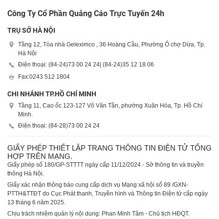
Công Ty Cổ Phần Quảng Cáo Trực Tuyến 24h
TRỤ SỞ HÀ NỘI
Tầng 12, Tòa nhà Geleximco , 36 Hoàng Cầu, Phường Ô chợ Dừa, Tp.
Hà Nội
Điện thoại: (84-24)
73 00 24 24
| (84-24)
35 12 18 06
Fax:
0243 512 1804
CHI NHÁNH TP.HỒ CHÍ MINH
Tầng 11, Cao ốc 123-127 Võ Văn Tần, phường Xuân Hòa, Tp. Hồ Chí
Minh.
Điện thoại: (84-28)
73 00 24 24
GIẤY PHÉP THIẾT LẬP TRANG THÔNG TIN ĐIỆN TỬ TỔNG
HỢP TRÊN MẠNG.
Giấy phép số 180/GP-STTTT ngày cấp 11/12/2024 - Sở thông tin và truyền
thông Hà Nội.
Giấy xác nhận thông báo cung cấp dịch vụ Mạng xã hội số 89 /GXN-
PTTH&TTĐT do Cục Phát thanh, Truyền hình và Thông tin Điện tử cấp ngày
13 tháng 6 năm 2025.
Chịu trách nhiệm quản lý nội dung: Phan Minh Tâm - Chủ tịch HĐQT.