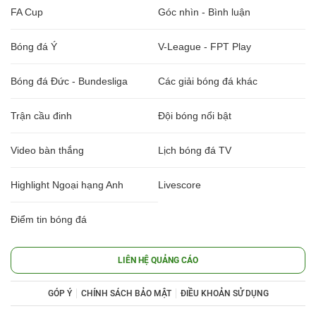
FA Cup
Góc nhìn - Bình luận
Bóng đá Ý
V-League - FPT Play
Bóng đá Đức - Bundesliga
Các giải bóng đá khác
Trận cầu đinh
Đội bóng nổi bật
Video bàn thắng
Lịch bóng đá TV
Highlight Ngoại hạng Anh
Livescore
Điểm tin bóng đá
LIÊN HỆ QUẢNG CÁO
GÓP Ý
CHÍNH SÁCH BẢO MẬT
ĐIỀU KHOẢN SỬ DỤNG