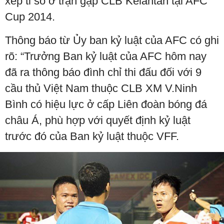
xếp tỉ số ở trận gặp CLB Kelantan tại AFC
Cup 2014.
Thông báo từ Ủy ban kỷ luật của AFC có ghi
rõ: “Trưởng Ban kỷ luật của AFC hôm nay
đã ra thông báo đình chỉ thi đấu đối với 9
cầu thủ Việt Nam thuộc CLB XM V.Ninh
Bình có hiệu lực ở cấp Liên đoàn bóng đá
châu Á, phù hợp với quyết định kỷ luật
trước đó của Ban kỷ luật thuộc VFF.