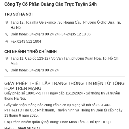
Công Ty Cổ Phần Quảng Cáo Trực Tuyến 24h
TRỤ SỞ HÀ NỘI
Tầng 12, Tòa nhà Geleximco , 36 Hoàng Cầu, Phường Ô chợ Dừa, Tp.
Hà Nội
Điện thoại: (84-24)
73 00 24 24
| (84-24)
35 12 18 06
Fax:
0243 512 1804
CHI NHÁNH TP.HỒ CHÍ MINH
Tầng 11, Cao ốc 123-127 Võ Văn Tần, phường Xuân Hòa, Tp. Hồ Chí
Minh.
Điện thoại: (84-28)
73 00 24 24
GIẤY PHÉP THIẾT LẬP TRANG THÔNG TIN ĐIỆN TỬ TỔNG
HỢP TRÊN MẠNG.
Giấy phép số 180/GP-STTTT ngày cấp 11/12/2024 - Sở thông tin và truyền
thông Hà Nội.
Giấy xác nhận thông báo cung cấp dịch vụ Mạng xã hội số 89 /GXN-
PTTH&TTĐT do Cục Phát thanh, Truyền hình và Thông tin Điện tử cấp ngày
13 tháng 6 năm 2025.
Chịu trách nhiệm quản lý nội dung: Phan Minh Tâm - Chủ tịch HĐQT.
Hotline:
0965 08 24 24