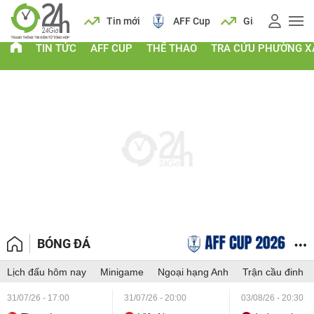
 vàng
Lịch
Tin mới
AFF Cup
Giá vàng
TIN TỨC
AFF CUP
THỂ THAO
TRA CỨU PHƯỜNG X
BÓNG ĐÁ
Lịch đấu hôm nay
Minigame
Ngoại hạng Anh
Trận cầu đinh
31/07/26 - 17:00
31/07/26 - 20:00
03/08/26 - 20:30