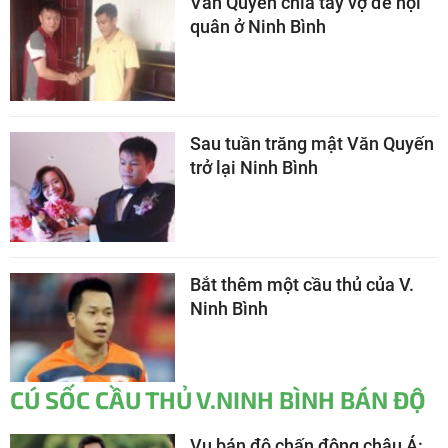
Văn Quyến chia tay vợ để hội
quân ở Ninh Bình
Sau tuần trăng mật Văn Quyến
trở lại Ninh Bình
Bắt thêm một cầu thủ của V.
Ninh Bình
CÚ SỐC CẦU THỦ V.NINH BÌNH BÁN ĐỘ
Vụ bán độ chấn động châu Á: