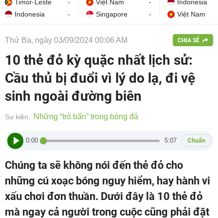
Timor-Leste
-
Việt Nam
-
Indonesia
Indonesia
-
Singapore
-
Việt Nam
Thứ Ba, ngày 03/09/2024 00:06 AM
CHIA SẺ
10 thẻ đỏ kỳ quặc nhất lịch sử:
Cầu thủ bị đuổi vì lý do lạ, đi vệ
sinh ngoài đường biên
Những “trò bẩn” trong bóng đá
Sự kiện:
0:00
5:07
Chuẩn
Chúng ta sẽ không nói đến thẻ đỏ cho
những cú xoạc bóng nguy hiểm, hay hành vi
xấu chơi đơn thuần. Dưới đây là 10 thẻ đỏ
mà ngay cả người trong cuộc cũng phải đặt