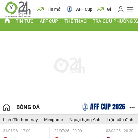
 vàng
Lịch
Tin mới
AFF Cup
Giá vàng
TIN TỨC
AFF CUP
THỂ THAO
TRA CỨU PHƯỜNG X
BÓNG ĐÁ
Lịch đấu hôm nay
Minigame
Ngoại hạng Anh
Trận cầu đinh
31/07/26 - 17:00
31/07/26 - 20:00
03/08/26 - 20:30