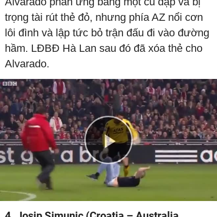
Alvarado phản ứng bằng một cú đạp và bị
trọng tài rút thẻ đỏ, nhưng phía AZ nổi cơn
lôi đình và lập tức bỏ trận đấu đi vào đường
hầm. LĐBĐ Hà Lan sau đó đã xóa thẻ cho
Alvarado.
Play
Video
4. Josip Simunic (Croatia – Australia,