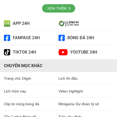
XEM THÊM
APP 24H
FANPAGE 24H
BÓNG ĐÁ 24H
TIKTOK 24H
YOUTUBE 24H
CHUYÊN MỤC KHÁC
Trang chủ 24giờ
Lịch thi đấu
Lịch hôm nay
Video highlight
Clip tin nóng bóng đá
Minigame Dự đoán tỷ số
Clip 1 phút Bóng đá
Trận cầu đinh