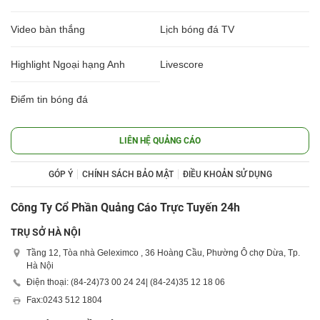
Video bàn thắng
Lịch bóng đá TV
Highlight Ngoại hạng Anh
Livescore
Điểm tin bóng đá
LIÊN HỆ QUẢNG CÁO
GÓP Ý
CHÍNH SÁCH BẢO MẬT
ĐIỀU KHOẢN SỬ DỤNG
Công Ty Cổ Phần Quảng Cáo Trực Tuyến 24h
TRỤ SỞ HÀ NỘI
Tầng 12, Tòa nhà Geleximco , 36 Hoàng Cầu, Phường Ô chợ Dừa, Tp.
Hà Nội
Điện thoại: (84-24)
73 00 24 24
| (84-24)
35 12 18 06
Fax:
0243 512 1804