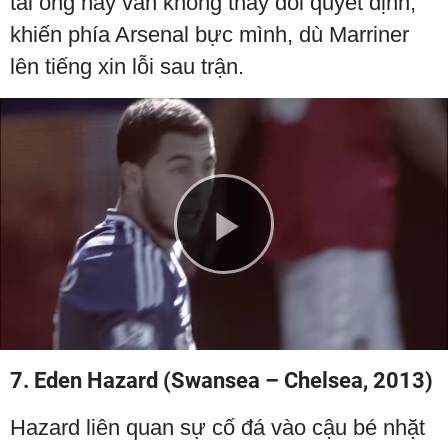
tài ông này vẫn không thay đổi quyết định,
khiến phía Arsenal bực mình, dù Marriner
lên tiếng xin lỗi sau trận.
Play
Video
7. Eden Hazard (Swansea – Chelsea, 2013)
Hazard liên quan sự cố đá vào cậu bé nhặt