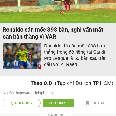
Play
Video
Ronaldo cán mốc 898 bàn, nghi vấn mất
oan bàn thắng vì VAR
Ronaldo đã cán mốc 898 bàn
thắng trong đó riêng tại Saudi
Pro League là 50 bàn sau trận
đấu với Al Raed.
Theo Q.D
(Tạp chí Du lịch TP.HCM)
Nguồn: https://tcdulichtphc...
GỬI GÓP Ý
CHIA SẺ
LƯU BÀI