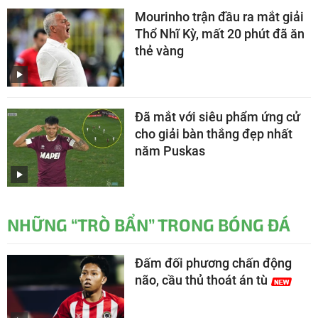
Mourinho trận đầu ra mắt giải
Thổ Nhĩ Kỳ, mất 20 phút đã ăn
thẻ vàng
Đã mắt với siêu phẩm ứng cử
cho giải bàn thắng đẹp nhất
năm Puskas
NHỮNG “TRÒ BẨN” TRONG BÓNG ĐÁ
Đấm đối phương chấn động
não, cầu thủ thoát án tù