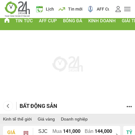
Giá vàng
Lịch
Tin mới
AFF Cup
Điểm chu
TIN TỨC
AFF CUP
BÓNG ĐÁ
KINH DOANH
GIẢI T
BẤT ĐỘNG SẢN
Kinh tế thế giới
Giá vàng
Doanh nghiệp
141,000
144,000
SJC
Mua
Bán
GIÁ
TỶ